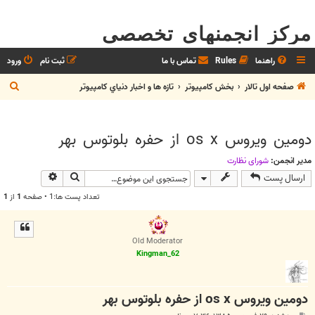
مرکز انجمنهای تخصصی
راهنما
Rules
تماس با ما
ثبت نام
ورود
ج
صفحه اول تالار
بخش كامپيوتر
تازه ها و اخبار دنياي کامپيوتر
س
ت
دومين ويروس os x از حفره بلوتوس بهر
ج
و
مدیر انجمن:
شوراي نظارت
جستجو
جستجوی پیش
ارسال پست
تعداد پست ها:1 • صفحه
1
از
1
Old Moderator
Kingman_62
دومين ويروس os x از حفره بلوتوس بهر