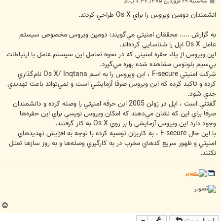
پ
سه‌شنبه ۲۹ فروردین ۱۳۸۵, ۷:۳۶ ب.ظ
س
ت
انشمندان دومين ويروس را براي Os X طراحي كردند.
به گزارش ..... محققان امنيتي مي‌‏گويند: دومين ويروس مخصوص سيستم
عامل Os X اپل را شناسايي كرده‌‏اند.
اين ويروس از يك حفره امنيتي كه در نحوه تعامل اين سيستم عامل با ارتباطات
بي‌‏سيم بلوتوس مشاهده شده بهره مي‌‏گيرد.
شركت امنيتي F-secure ، اين ويروس را به اسم Os X/ Inqtana نام‌‏گذاري
كرده و تاكيد كرده كه اين ويروس صرفا آزمايشي است و نمي‌‏تواند باعث تهديدي
جدي شود.
گفتني است ، اپل در ژوئن 2005 اين حرفه امنيتي را وصله كرده و دانشمندان
صرفا براي اين كه نشان مي‌‏دهند كه امكان ويروس نويسي براي اين حفره‌‏ها
وجود دارد اين ويروس آزمايشي را بر روي Os X به كار گرفتند.
با اين حال F-secure ، به كاربران توصيه كرده با توجه به افزايش تهديدهاي
امنيتي و ظهور سريع كدهاي مخرب در به كارگيري وصله‌‏ها و به روز سازها تعلل
نكنند.
ب
ا
ارسال پست