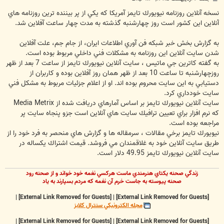
س
ت
نسخه آنلاين روزنامه نيويورك تايمز آمريكا كه يكي از پر بيننده ترين روزنامه هاي
آنلاين اين كشور است روز چهارشنبه گذشته به مدت چهار ساعت آفلاين شد.
به گزارش بخش خبر شبكه فن آوري اطلاعات ايران، از جام جم، علت آفلاين
شدن سايت آنلاين اين روزنامه به مشكلات فني داخلي مربوط بوده است.
به گفته كاترين جي ماتيس ، سايت آنلاين نيويورك تايمز از ساعت 7 بعد از ظهر
روزچهارشنبه تا ساعت 10 بعد از ظهر همان روز آفلاين بوده و كاربران از
دستيابي به اين سايت محروم بوده اند. او از اعلام جزئيات مربوط به مشكل فني
سايت خودداري كرد.
سايت آنلاين نيويورك تايمز بر اساس آمارهاي دريافت شده از Media Metrix
كه نرم افزار براي تعيين ترافيك سايت هاي آنلاين است جزو پنجاه سايت پر
مراجعه بوده است.
نيويورك تايمز برخي مقالات ، سرمقاله ها و گزارش هاي منحصر به فرد خود را از
طريق سايت آنلاين خود به غلاقمندان مي فروشد. قيمت اشتراك يكساله در
سايت آنلاين نيويورك تايمز 49.95 دلار است.
زندگي صحنه يکتاي هنرمندي ماست هرکسي نغمه خود خواند و از صحنه رود
صحنه پيوسته به جاست خرم آن نغمه که مردم بسپارند به ياد
|
[External Link Removed for Guests]
|
[External Link Removed for Guests]
مجله الکترونيکي سنترال کلابز
|
[External Link Removed for Guests]
|
[External Link Removed for Guests]