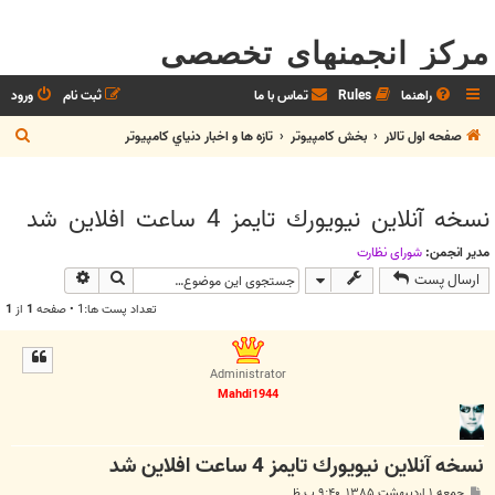
مرکز انجمنهای تخصصی
راهنما
Rules
تماس با ما
ثبت نام
ورود
ج
صفحه اول تالار
بخش كامپيوتر
تازه ها و اخبار دنياي کامپيوتر
س
ت
نسخه آنلاين نيويورك تايمز 4 ساعت افلاين شد
ج
و
مدیر انجمن:
شوراي نظارت
جستجو
جستجوی پیش
ارسال پست
تعداد پست ها:1 • صفحه
1
از
1
Administrator
Mahdi1944
نسخه آنلاين نيويورك تايمز 4 ساعت افلاين شد
پ
جمعه ۱ اردیبهشت ۱۳۸۵, ۹:۴۰ ب.ظ