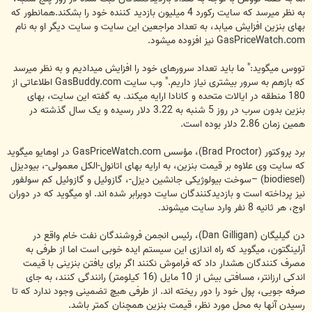
به نظر میرسد که سایت رکورد 4 میلیون بازدید کننده خود را بشکند.همانطور که
بهای بنزین افزایش میابد، به تعداد مراجعین این سایت و سایت دیگر او به نام
GasPriceWatch.com نیز افزوده میشود.
تووس میگوید:" ما باید تعداد سرورهای خود را افزایش میدادیم و به نظر میرسد
که بازهم به سرور بیشتری نیاز داریم." وب سایت GasBuddy.com اطلاعاتی از
180 منطقه در ایالات متحده و کانادا ارایه میکند. به گفته این سایت، بهای
بنزین بدون سرب در روز 5 شنبه به 3.22 دلار رسیده و یک سال گذشته در
همین زمان 2.86 دلار بوده است.
برد پروکتور (Brad Proctor)، مؤسس GasPriceWatch.com در اوهایو میگوید
که سایت وی علاوه بر قیمت بنزین، به ارایه بهای اتانول-الکل معمولی-، بیودیزل
(biodiesel) –سوخت بیولوژیکی جانشین دیزل-، گازوئیل و گازوئیل کم سولفور
نیز پرداخته است و بازدیدکنندگان سایت دوبرابر شده اند. او میگوید که در دوران
اوج، هر ثانیه 8 نفر وارد سایت میشوند.
دن گیلیگان (Dan Gilligan)، رئیس انجمن فروشندگان نفت خام واقع در
آرلینگتون، میگوید که راه اندازی این سیستم ایده خوبی است اما از طرفی به
مصرف کنندگان هشدار داد که فراموش نکنند اگر برای یافتن بنزینی با قیمت
اندکی ارزانتر، مسافتی بیش از 10 مایل (16 کیلومتر) رانندگی کنند، به جای
صرفه جویی، پول خود را دور ریخته اند. از طرفی هیچ تضمینی وجود ندارد که تا
رسیدن آنها به محل مورد نظر، قیمت بنزین همچنان کمتر باشد.