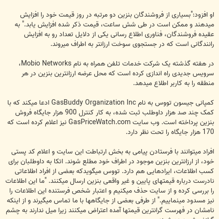
او افزود:"بسیاری از فروشندگان بنزین دو مرتبه در روز قیمت خود را افزایش
میدهند و ممکن است در طی شش ساعت، قیمت ذکر شده افزایش یابد." به
عقیده فروشندگان، فناوری اطلاع رسانی یکی از دلایل تعداد رو به افزایش
رانندگانی است که در جستجوی سوخت ارزانتر به اطراف میروند.
در هفته گذشته یک شرکت خدمات تلفن همراه به نام Mobio Networks،
سرویس جدیدی راه اندازی کرده است که محل عرضه ارزانترین بنزین در هر
منطقه را به کاربر اطلاع میدهد.
کمپانی جیسون تووس به نام GasBuddy Organization Inc ادعا میکند که با
کمک چند صد هزار داوطلب ثبت شده، به کار کنترل 900 هزار جایگاه فروش
بنزین پرداخته است. وب سایت GasPriceWatch.com نیز اعلام کرده است که
170 هزار جایگاه را تحت نظر دارد.
افراد میتوانند با فرستادن پیامی به بخش ارتباطت این سایت و اعلام کد پستی
خود، از ارزانترین بنزین موجود در اطراف خود مطلع شوند. اتکا به داوطلبان برای
کسب اطلاعات، ایرادهایی هم دارد. تووس میگویدکه بعضی از افراد اطلاعاتی
نادرست درباره قیمتهای پایین و غیر واقعی بنزین ارسال میکنند. "ما این اطلاعات
را بررسی کرده و از سایت حذف میکنیم و اعتبار شخص فرستنده این اطلاعات را
نیز مسدود مینماییم." از طرفی بعضی از جایگاهها با ما تماس میگیرند و از اینکه
نامشان در فهرست گرانترین قیمتها آمده اعتراض میکنند زیرا میل ندارند به چشم