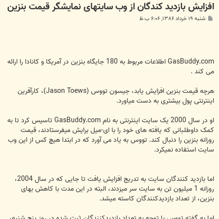
افزایش بازدید کندگان از وب سایتهای نمایشگر قیمت بنزین
پ
شنبه ۱۹ خرداد ۱۳۸۶, ۶:۰۶ ب.ظ
س
ت
GasBuddy.com اطلاعات مربوط به 180 جایگاه بنزین در آمریکا و کانادا را ارائه
می کند .
هرچه قیمت بنزین افزایش یابد، جیسون تووس (Jason Toews)، کارآفرین
اینترنتی پول بیشتری به دست میاورد.
او در سال 2000 یک سایت اینترنتی به نام GasBuddy.com تاسیس کرد تا به
کمک داوطلبانی که یافته های خود را با ای-میل برایش میفرستادند، قیمت
روزانه بنزین را دنبال کند. تووس به یاد می آورد که در ابتدا هیچ کس از این وب
سایت استفاده نمیکرد.
اما بازدید کنندگان سایت به تدریج افزایش یافت تا جایی که در سال 2004،
روزانه 1 میلیون تن به سایت سر میزدند، البته در این مدت با کاهش بهای
بنزین، از تعداد بازدیدکنندگان کاسته میشد.
اما به گفته تووس با توجه به تعداد بازدیدکنندگان ثبت شده در روز پنج شنبه،