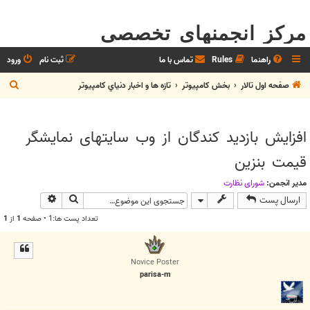
مرکز انجمنهای تخصصی
راهنما
Rules
تماس با ما
ثبت نام
ورود
ج
صفحه اول تالار
بخش كامپيوتر
تازه ها و اخبار دنياي کامپيوتر
س
ت
افزایش بازدید کندگان از وب سایتهای نمایشگر
ج
قیمت بنزین
و
مدیر انجمن:
شوراي نظارت
جستجو
جستجوی پیش
ارسال پست
تعداد پست ها:1 • صفحه
1
از
1
Novice Poster
parisa-m