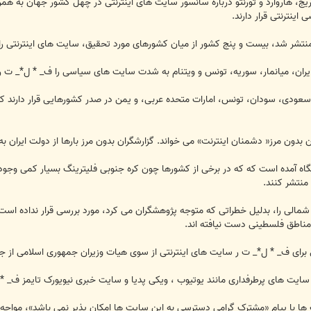
ريج، هاروارد و تورنتو درباره سانسور سايت های اينترنتی در چهل کشور جهان به ه
نترنتی قرار دارند.
زارش که روز جمعه ۱۸ ماه مه منتشر شد، بيست و پنج کشور از میان کشورهای مورد تحقیق، سايت ه
ران، ميانمار، سوريه، تونس و ويتنام به شدت سايت های سياسی را ف_ * ل*_ ت ر 
 سعودی، سودان، تونس، امارات متحده عربی، و يمن در صدر کشورهايی قرار دارند که
 آمده است که که در برخی از کشورها چون کره جنوبی فليترينگ بسيار کمی وجود دار
منتشر کنند.
مالی را، بدليل خطراتی که متوجه پژوهشگران می کرد، مورد بررسی قرار نداده است.
مناطق فلسطینی دست نیافته اند.
 سايت های پرطرفداری مانند يوتيوب ، ويکی پديا و سايت خبری نيويورک تايمز ف_ *
يت ها با پيام «مشترک گرامی دسترسی به اين سايت ها امکان پذير نمی باشد»، مواجه