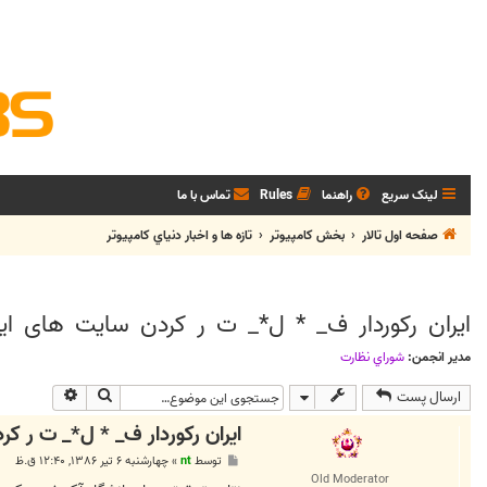
لینک سریع
راهنما
Rules
تماس با ما
صفحه اول تالار
بخش كامپيوتر
تازه ها و اخبار دنياي کامپيوتر
ايران رکوردار ف_ * ل*_ ت ر کردن سايت های اين
مدیر انجمن:
شوراي نظارت
جستجو
جستجوی پی
ارسال پست
ايران رکوردار ف_ * ل*_ ت ر کر
پ
توسط
nt
»
چهارشنبه ۶ تیر ۱۳۸۶, ۱۲:۴۰ ق.ظ
س
Old Moderator