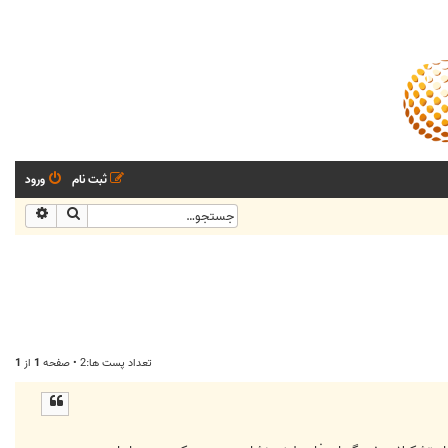
ثبت نام
ورود
جستجو
جستجو
تعداد پست ها:2 • صفحه
1
از
1