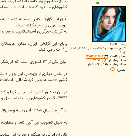
ت
نتايج تحقيق چهار دانشگاه آکسفورد، کمب
nt
کشورهای مسدود کننده سايت های سياسی اي
طبق اين گ
اروپای غربی را دربر نگرفته است.
به گزارش خبرگزاری آسوشيتدپرس، چين، اي
برپايه اين گزارش، ايران، عمان، عربستان
پست:
1258
تاریخ عضویت:
یک‌شنبه ۱۰ دی ۱۳۸۵, ۱۲:۰۱
ل*_ ت ر می کنند.
ق.ظ
محل اقامت:
www.ir-dl.ir
سپاس‌های ارسالی:
2151 بار
ايران يکی از ۱۳ کشوری است که گزارشگران بدون مرز« دشمنان اينترنت» می خواند. گزارشگران بدون مرز بارها از دولت ايران به دليل زندانی کردن خبرنگاران و وبلاگ نويسان انتقاد کرده است.
سپاس‌های دریافتی:
1069 بار
ت
تماس:
م
در بخش ديگری از پژوهش اين چهار دانشگاه
ا
کشور همسایه یعنی کره شمالی، اطلاعات 
س
n
t
در اين تحقيق کشورهايی چون کوبا و کره ش
*****ینگ در کشوهای روسیه، اسراییل و 
در آذر ماه سال ۱۳۸۵ آيين نامه و مقرراتی برای ف_ * ل*_ ت ر سايت های اينترنتی از سوی هيات وزيران جمهوری اسلامی از جمله وزير فرهنگ و ارشاد اسلامی تدوی شکل رسمی به اجرا گذاشته شد.
به دنبال تصويب اين آيين نامه و مقرارت،
کاربران ايرانی به هنگام ورود به اين سا