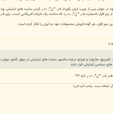
د در جهان پس از چين، ايران رکوردار ف_ * ل*_ ت ر کردن سايت های اينترنتی بود.
ن از نرم افزار «اسمارت ف_ * ل*_ ت ر» که ساخت يک شرکت آمريکايی است، برای ف_ 
 نرم افزار، هر گونه فروش محصولات خود به ايران را انکار کرده است.
، کمبريج، هاروارد و تورنتو درباره سانسور سايت های اينترنتی در چهل کشور جهان
ی سياسی اينترنتی قرار دارند
قدر ف_ * ل*_ ت ر داره ؟؟؟
 آن خواهند رسيد. پيامبر اکرم (ص)