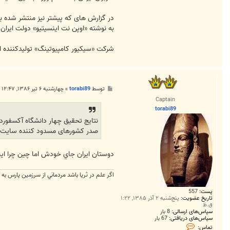
در گزارش های که پيشتر نيز منتشر شده بو
به نوشته «اوپن نت اينسيتيو» دولت ايرا
شرکت «سيکيور کامپيوتينگ» توليدکننده اين
پ
توسط
torabi89
»
چهارشنبه ۶ تیر ۱۳۸۶, ۱۲:۴۷ ق.ظ
س
Captain
ت
torabi89
نتايج تحقيق چهار دانشگاه آکسفورد
صدر کشورهای مسدود کننده سايت ها
دوستان ايران جاي خودش اما چين چرا اين
اگر علم در ثريا باشد مردماني از سرزمين پارس به
پست:
557
تاریخ عضویت:
پنج‌شنبه ۲ آذر ۱۳۸۵, ۱:۲۲
ق.ظ
سپاس‌های ارسالی:
8 بار
سپاس‌های دریافتی:
67 بار
ت
تماس: