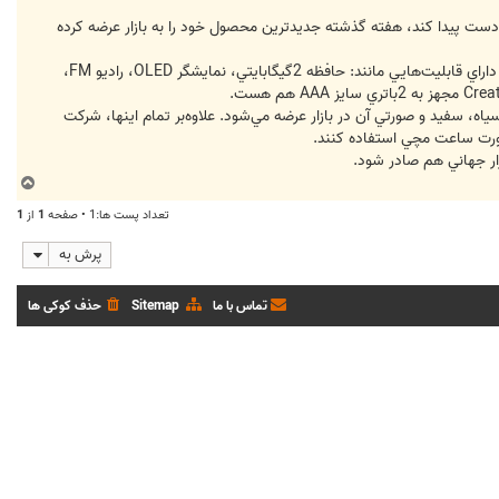
خوبي در بازار دستگاه‌هاي MP3Player به ويژه در كشورهاي آسيايي دست پيدا كند، هفته گذشته جديدترين محصول خود را به بازار عرضه كرده
محصول جديد Creative از سر Zen stone است كه با نام Zen stone Plus معرفي شد. MP3Player جديد شركت Creative داراي قابليت‌هايي مانند: حافظه 2گيگابايتي، نمايشگر OLED، راديو FM،
 سياه، سفيد و صورتي آن در بازار عرضه مي‌شود. علاوه‌بر تمام اينها، شركت
ب
ا
تعداد پست ها:1 • صفحه
1
از
1
ل
ا
پرش به
تماس با ما
Sitemap
حذف کوکی ها