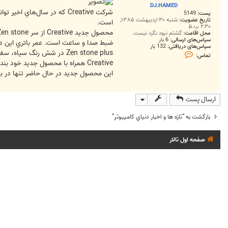
ت
DJ.HAMED
پست:
5149
تاریخ عضویت:
شنبه ۳۰ اردیبهشت ۱۳۸۵,
است.
۲:۳۰ ب.ظ
محل اقامت:
گشتم نبود نگرد نیست.
سپاس‌های ارسالی:
6 بار
ضبط صدا و ساعت است. عمر باتري اين دستگاه براي يك بار شارژ 20ساعت است در حالي كه علاوه‌بر اي
سپاس‌های دریافتی:
132 بار
Zen stone plus در شش رنگ
ت
تماس:
م
Creative همراه با محصول جديد خود بندهاي رنگي را هم ارائه كرده كه به كاربران اجازه مي‌دهدZen stone plus خود را به صورت ساعت مچي استفاده كنند.
ا
اين محصول جديد در حال حاضر تنها در بازار سنگاپور و با قيمت 99دلار عرضه مي‌شود، اما قرار ا
س
D
J
.
ارسال پست
H
A
M
بازگشت به “تازه ها و اخبار دنياي کامپيوتر”
E
D
صفحه اول تالار