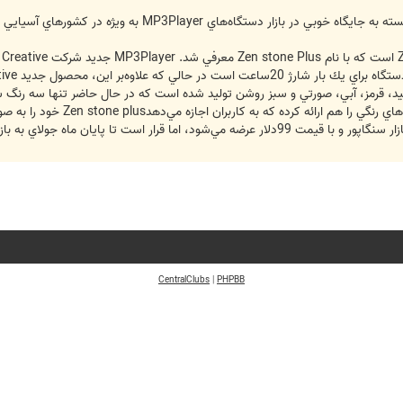
شركت Creative كه در سال‌هاي اخير توانسته به جايگاه 
ن، محصول جديد Creative مجهز به 2باتري سايز AAA هم هست.
 سياه، سفيد، قرمز، آبي، صورتي و سبز روشن توليد شده است كه در حال حاضر تنها سه رنگ
ست تا پايان ماه جولاي به بازار جهاني هم صادر شود.
CentralClubs
|
PHPBB