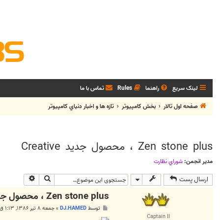
لینک سریع
راهنما
Rules
تماس با ما
صفحه اول تالار
بخش كامپيوتر
تازه ها و اخبار دنياي کامپيوتر
Zen stone plus ، محصول جديد Creative
مدیر انجمن:
شوراي نظارت
جستجو
جستجوی پی
ارسال پست
Zen stone plus ، محصول جديد Creative
پ
توسط
DJ.HAMED
»
جمعه ۸ تیر ۱۳۸۶, ۱:۱۳ ق.ظ
س
Captain II