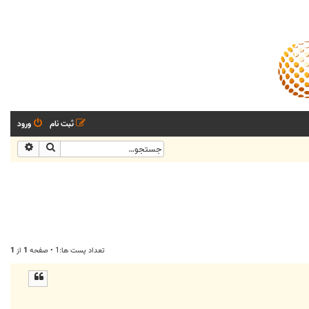
ثبت نام
ورود
جستجو
جستجو
تعداد پست ها:1 • صفحه
1
از
1