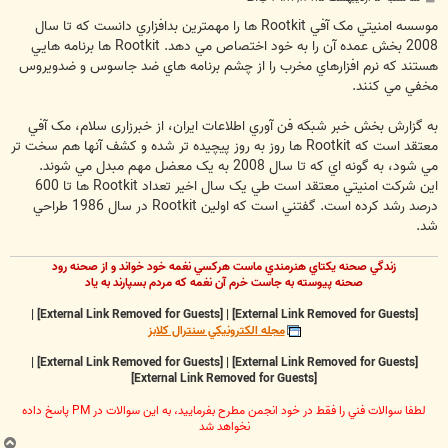
س
ت
موسسه امنيتي مک آفي Rootkit ها را مهمترين بدافزاري دانست که تا سال
2008 بخش عمده آن را به خود اختصاص مي دهد. Rootkit ها برنامه هايي
هستند که نرم افزارهاي مخرب را از چشم برنامه هاي ضد جاسوس و ضدويروس
مخفي مي کنند.
به گزارش بخش خبر شبكه فن آوري اطلاعات ايران، از خبرزاری سلام، مک آفي
معتقد است که Rootkit ها روز به روز پيچيده تر شده و کشف آنها هم سخت تر
مي شود، به گونه اي که تا سال 2008 به يک معضل مهم مبدل مي شوند.
اين شرکت امنيتي معتقد است طي يک سال اخير تعداد Rootkit ها تا 600
درصد رشد کرده است. گفتني است که اولين Rootkit در سال 1986 طراحي
شد.
زندگي صحنه يکتاي هنرمندي ماست هرکسي نغمه خود خواند و از صحنه رود
صحنه پيوسته به جاست خرم آن نغمه که مردم بسپارند به ياد
|
[External Link Removed for Guests]
|
[External Link Removed for Guests]
مجله الکترونيکي سنترال کلابز
|
[External Link Removed for Guests]
|
[External Link Removed for Guests]
[External Link Removed for Guests]
لطفا سوالات فني را فقط در خود انجمن مطرح بفرماييد، به اين سوالات در PM پاسخ داده
نخواهد شد
ب