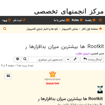
مرکز انجمنهای تخصصی
راهنما
Rules
تماس با ما
ثبت نام
ورود
ج
صفحه اول تالار
بخش كامپيوتر
تازه ها و اخبار دنياي کامپيوتر
س
ت
Rootkit ها بيشترين ميزان بدافزارها ر
ج
و
مدیر انجمن:
شوراي نظارت
جستجو
جستجوی پیش
ارسال پست
تعداد پست ها:1 • صفحه
1
از
1
Administrator
Mahdi1944
Rootkit ها بيشترين ميزان بدافزارها ر
پ
سه‌شنبه ۵ اردیبهشت ۱۳۸۵, ۱۰:۲۸ ب.ظ