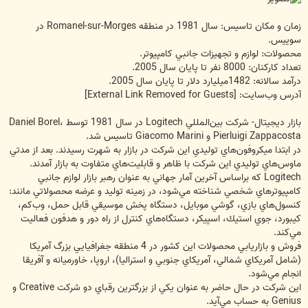
زمان و مكان تاسيس: سال 1981 در منطقه Romanel-sur-Morges در
سوييس.
محصولات: لوازم و تجهيزات جانبي كامپيوتر.
تعداد كاركنان: 8000 نفر تا پايان سال 2005.
درآمد سالانه: 1482ميليارد دلار تا پايان سال 2005.
آدرس وب‌سايت:
[External Link Removed for Guests]
بازار ديجيتال- شركت بين‌المللي Logitech در سال 1981 توسط Daniel Borel،
Pierluigi Zappacosta و Giacomo Marini تاسيس شد.
در ابتدا ميكروفون‌هاي توليدي اين شركت در بازار به شهرت رسيدند. بعد از مدتي
ماوس‌هاي توليدي اين شركت با ظاهر و قابليت‌هاي متفاوت به بازار آمدند.
Logitech كه براساس آخرين آمار جهاني به عنوان رهبر بازار لوازم جانبي
كامپيوترهاي شخصي شناخته مي‌شود، در زمينه توليد و عرضه محصولاتي مانند:
كنسول‌هاي بازي، گوشي موبايل، دستگاه پخش موسيقي قابل حمل، وب‌كم،
كيبورد، جوي استيك، اسپيكر، دستگاه‌هاي كنترل از راه دور و هدفون فعاليت
مي‌كند.
فروش و بازاريابي محصولات اين كشور در 4 منطقه جغرافيايي بزرگ آمريكا
(شامل آمريكاي شمالي، آمريكاي جنوبي و استراليا)، اروپا، خاورميانه و آفريقا
انجام مي‌شود.
اين شركت در حال حاضر به عنوان يكي از بزرگترين رقباي دو شركت Creative و
Genius به حساب مي‌آيد.