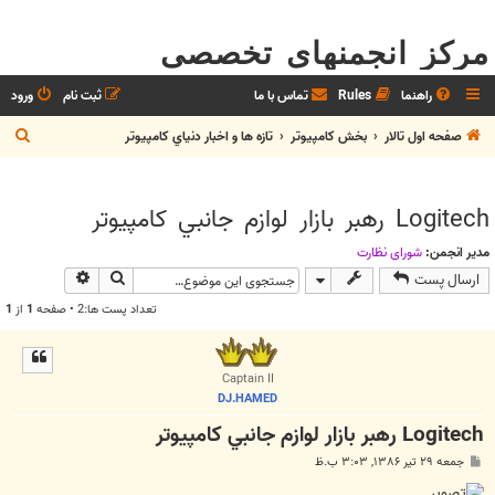
مرکز انجمنهای تخصصی
راهنما
Rules
تماس با ما
ثبت نام
ورود
ج
صفحه اول تالار
بخش كامپيوتر
تازه ها و اخبار دنياي کامپيوتر
س
ت
Logitech رهبر بازار لوازم جانبي كامپيوتر
ج
و
مدیر انجمن:
شوراي نظارت
جستجو
جستجوی پیش
ارسال پست
تعداد پست ها:2 • صفحه
1
از
1
Captain II
DJ.HAMED
Logitech رهبر بازار لوازم جانبي كامپيوتر
پ
جمعه ۲۹ تیر ۱۳۸۶, ۳:۰۳ ب.ظ
س
ت