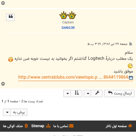
ب
ا
ل
ا
Captain
DANG3R
پ
جمعه ۲۹ تیر ۱۳۸۶, ۳:۴۱ ب.ظ
س
ت
سلام
یک مطلب دربارۀ Logitech گذاشتم اگر بخوانید بد نیست خوبه ضرر نداره
موفق باشید
http://www.centralclubs.com/viewtopic.p ... 864#119864
ب
ا
ارسال پست
ل
ا
تعداد پست ها:2 • صفحه
1
از
1
پرش به
صفحه اول تالار
تماس با ما
Sitemap
حذف کوکی ها