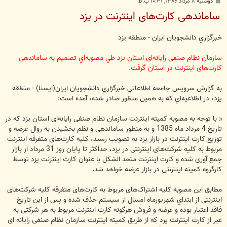
پ
دوشنبه ۸ مرداد ۱۳۸۶, ۱۰:۳۱ ب.ظ
س
ساماندهی کارت‌های اينترنت در يزد
ت
خبرگزاري دانشجويان ايران - منطقه يزد
سازمان نظام صنفی رايانه‌ای استان یزد طي مصوبه‌اي تصميم به ساماندهی
کارت‌های اينترنت در استان گرفت.
به گزارش سرويس جامعه اطلاعاتي خبرگزاري دانشجويان ايران(ايسنا) - منطقه
يزد، در اطلاعيه‌اي كه به همين منظور صادر شده، آمده است:
« با توجه به مصوبه کمیته اینترنت سازمان نظام صنفی رايانه‌ای استان یزد که در
تاریخ 4 مرداد ماه 1385 و به منظور ساماندهی و نظم بخشیدن به روال عرضه و
توزیع کارت اینترنت در بازار یزد به تصویب رسید، کلیه کارت‌های متفرقه اینترنت
مربوط به کلیه شرکت‌های اینترنتی در یزد، حداکثر تا پایان روز 31 مرداد از بازار
جمع آوری شده و کارت اینترنت متحد الشکل با عنوان کارت اینترنت یزد توسط
کارگروه کمیته اینترنتی در بازار عرضه خواهد شد.
مطابق این مصوبه کلیه اشتراک‌های مربوط به کارت‌های متفرقه کلیه شرکت‌های
اینترنتی از ابتداي شهريورماه امسال از سیستم حذف شده و پس از این تاریخ
فاقد اعتبار بوده و عرضه و فروش هرگونه کارت اینترنت مربوط به هر شرکتی به
غیر از کارت اینترنت یزد که از طریق کمیته اینترنت سازمان نظام صنفی رایانه ای