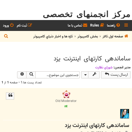
مرکز انجمنهای تخصصی
راهنما
Rules
تماس با ما
ثبت نام
ورود
ج
صفحه اول تالار
بخش كامپيوتر
تازه ها و اخبار دنياي کامپيوتر
س
ت
ساماندهی کارتهای اينترنت يزد
ج
و
مدیر انجمن:
شوراي نظارت
جستجو
جستجوی پیش
ارسال پست
تعداد پست ها:1 • صفحه
1
از
1
Old Moderator
nt
ساماندهی کارتهای اينترنت يزد