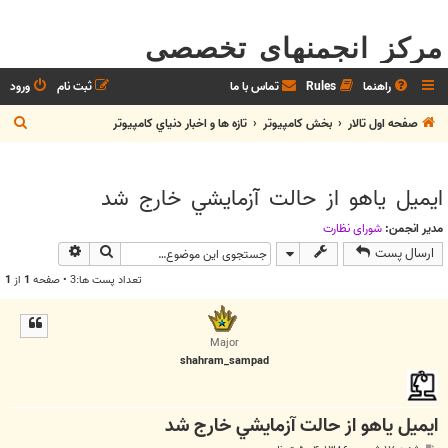
مرکز انجمنهای تخصصی
راهنما
Rules
تماس با ما
ثبت نام
ورود
ج
صفحه اول تالار
بخش كامپيوتر
تازه ها و اخبار دنياي کامپيوتر
س
ت
ايميل ياهو از حالت آزمايشي خارج شد
ج
و
مدیر انجمن:
شوراي نظارت
جستجو
جستجوی پیش
ارسال پست
تعداد پست ها:3 • صفحه
1
از
1
Major
shahram_sampad
ايميل ياهو از حالت آزمايشي خارج شد