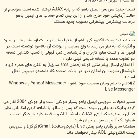
پ
شنبه ۱۷ شهریور ۱۳۸۶, ۵:۰۴ ق.ظ
س
ت
نسخه جدید سرویس ایمیل یاهو که بر پایه AJAX نوشته شده است سرانجام از
حالت آزمایشی خود خارج شد و از این پس تمام حساب های ایمیل یاهو
درحالت پیشفرض پیشفرض بصورت جدید هستند.
نسخه جدید پست الکترونیکی یاهو از مدتها پیش در حالت آزمایشی به سر میبرد
و آنگونه که به نظر می رسد با رفع معایب و ایرادات آن بالاخره توانسته است در
آزمون ها و تست های کاربران و کارشناسان نمره قبولی را کسب کند.این نسخه
دو تفاوت عمده با نسخه قدیمی قبلی دارد :
1) امکان ارسال پیام متنی کوتاه (همان sms سابق!) به تلفن های همراه (زیاد
خوشحال نشوید.این امکان تنها در ایالات متحده،کانادا،هندو فیلیپین فعال
است)
2)ادغام با پیام رسان محبوب خود یاهو ، Yahoo! Messenger و Windows
Live Messenger
مسیر تحولات سرویس ایمیل یاهو بسیار طولانی است و از جولای 2004 آغاز می
گردد و اینک به جایی رسیده است که پس از سالها با اضافه کردن امکاناتی نظیر
فضای نامحدود،تکنولوژی AJAX ، انتشار API و … قصد دارد بار دیگر انتخاب
شماره یک کاربران سراسر جهان شود.
مطمئنا سایر رقبای یاهو یعنی Live (مایکروسافت)،Gmail(گوگل) و سرویس
پست الکترونیکی AOL بیکار نخواهند ماند.