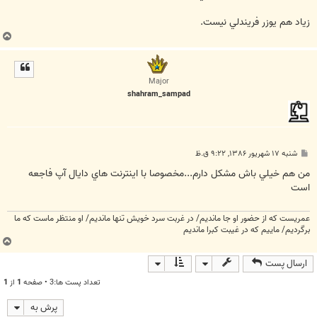
زياد هم يوزر فريندلي نيست.
ب
ا
ل
ا
Major
shahram_sampad
پ
شنبه ۱۷ شهریور ۱۳۸۶, ۹:۲۲ ق.ظ
س
ت
من هم خيلي باش مشكل دارم...مخصوصا با اينترنت هاي دايال آپ فاجعه
است
عمریست که از حضور او جا ماندیم/ در غربت سرد خویش تنها ماندیم/ او منتظر ماست که ما
برگردیم/ ماییم که در غیبت کبرا ماندیم
ب
ا
ارسال پست
ل
ا
تعداد پست ها:3 • صفحه
1
از
1
پرش به