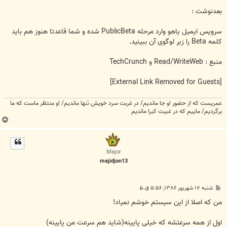
بعدنوشت :
سرویس ایمیل یاهو وارد مرحله PublicBeta شده و شما قاعدتا هنوز هم باید
کلمه Beta را زیر لوگوی آن ببینید.
منبع : Read/WriteWeb و TechCrunch
[External Link Removed for Guests]
عمریست که از حضور او جا ماندیم/ در غربت سرد خویش تنها ماندیم/ او منتظر ماست که ما
برگردیم/ ماییم که در غیبت کبرا ماندیم
ب
ا
ل
ا
Major
majidjon13
پ
شنبه ۱۷ شهریور ۱۳۸۶, ۵:۵۶ ق.ظ
س
ت
من که اصلا از اين سيستم خوشم نمياد!
اول از همه سرعتشه که خيلي پايينه(شايد هم سرعت من پايينه)