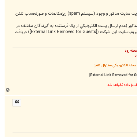
به گزارش بخش خبر شبكه فن آوري اطلاعات ايران، از موج، مشتركاني كه داراي آدرس الكترونيكي yahoo هستند بدليل محدوديت سايت مذكور و وجود (سيستم spam) ريزمكالمات و صورتحساب تلفن
 و صورتحساب تلفن بدليل حجم انبوه آدرس الكترونيكي yahoo و محدوديت سايت مذكور (عدم ارسال پست الكترونيكي از يك فرستنده به گيرندگان مختلف در
يق وب‌سايت اين شركت (
[External Link Removed for Guests]
) دريافت
حنه رود
د
مجله الکترونيکي سنترال کلابز
ب
ا
ل
ا