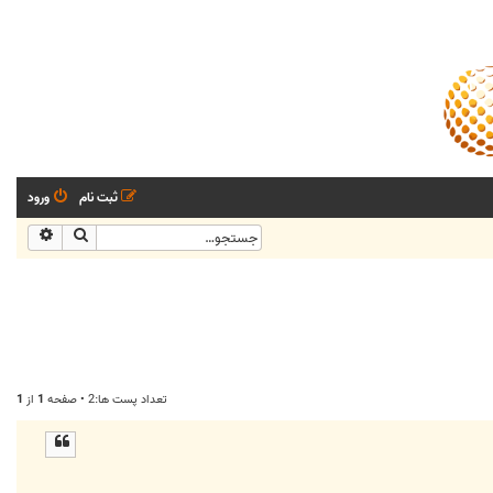
ثبت نام
ورود
جستجو
جستجو
تعداد پست ها:2 • صفحه
1
از
1