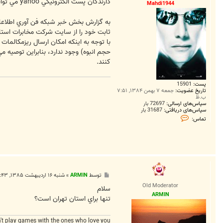
ت
دارندگان پست الكترونيكي yahoo مي توانند ريزمكالمات تلفن خود را از سايت
Mahdi1944
ثابت خود را از سايت شركت مخابرات استا
حجم انبوه) وجود ندارد، بنابراين توصيه 
كنند.
پست:
15901
تاریخ عضویت:
جمعه ۷ بهمن ۱۳۸۴, ۷:۵۱
ب.ظ
سپاس‌های ارسالی:
72697 بار
سپاس‌های دریافتی:
31687 بار
ت
تماس:
م
ا
س
M
a
h
d
i
1
پ
توسط
ARMIN
»
شنبه ۱۶ اردیبهشت ۱۳۸۵, ۷:۴۳ ب.ظ
9
س
Old Moderator
4
ت
سلام
4
ARMIN
تنها براي استان تهران است؟
't play games with the ones who love you