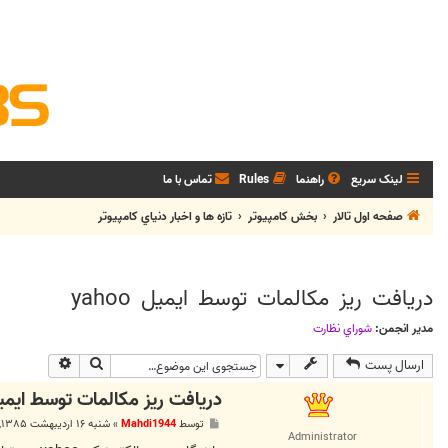
لینک سریع
راهنما
Rules
تماس با ما
صفحه اول تالار
بخش كامپيوتر
تازه ها و اخبار دنياي کامپيوتر
دريافت ريز مكالمات توسط ايميل yahoo
مدیر انجمن:
شوراي نظارت
جستجو
جستجوی پی
ارسال پست
دريافت ريز مكالمات توسط ايميل hoo
پ
توسط
Mahdi1944
»
شنبه ۱۶ اردیبهشت ۱۳۸۵, ۴:۱۶ ب.ظ
س
Administrator