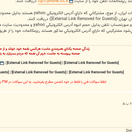
ttp://phone.tct.ir
دريافت كنند.
ن تهران (
[External Link Removed for Guests]
) دريافت كنند.
با توجه به اينكه امكان ارسال ريزمكالمات
مي‌شود مشتركيني كه داراي آدرس الكترونيكي مذكور هستند ريزمكالمات خود را از طر
زندگي صحنه يکتاي هنرمندي ماست هرکسي نغمه خود خواند و از ص
صحنه پيوسته به جاست خرم آن نغمه که مردم بسپارند به يا
|
[External Link Removed for Guests]
|
[External Link Removed for Guests]
[External Link Removed for Guests]
|
[External Link Removed for Guests]
|
[External Link Removed for Guests]
لطفا سوالات فني را فقط در خود انجمن مطرح بفرماييد، به اين سوالات در PM پاسخ داده نخواهد شد
Don