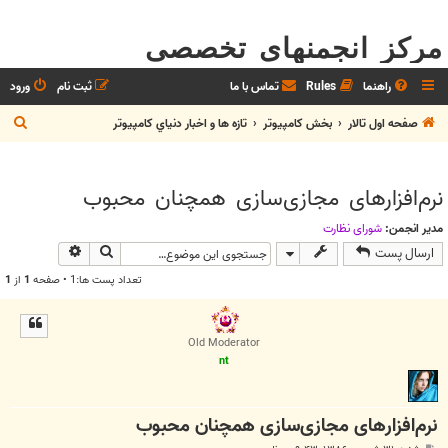
مرکز انجمنهای تخصصی
راهنما
Rules
تماس با ما
ثبت نام
ورود
ج
صفحه اول تالار
بخش كامپيوتر
تازه ها و اخبار دنياي کامپيوتر
س
ت
نرم‌افزارهای مجازی‌سازی همچنان محبوب
ج
و
مدیر انجمن:
شوراي نظارت
جستجو
جستجوی پیش
ارسال پست
تعداد پست ها:1 • صفحه
1
از
1
Old Moderator
nt
نرم‌افزارهای مجازی‌سازی همچنان محبوب