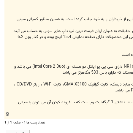
ری از خریداران را به خود جلب کرده است. به همین منظور کمپانی سونی
گی از خانواده وایو ان آر ی باشند 750 دلار (تقریبآ 750 هزار تومان) بوده و در حقیقت به عنوان ارزان قیمت ترین لپ تاپ های سونی به حساب می آیند.
اما با وجود این قیمت پایین، سونی در رابطه با امکانات و طراحی این لپ تاپ ها خسیسانه رفتار نکرده است، بگونه ای که تمامی این محصولات دارای صفحه نمایش 15.4 اینچ بوده و در کنار وزن 6.2
سونی لپ تاپ های جدید NR را با چهار مشخصه متفاوت به فروش خواهد رساند. پیشرفته ترین مدل این لپ تاپ ها یعنی NR160 دارای سی پی یو اینتل دو هسته ای (Intel Core 2 Duo) می باشد و
بطور مثال، لپ تاپ NR110 دارای یک پردازنده Pentium Dual Core T2310 ، حافظه رم به مقدار 1 گیگابایت، 120 گیگابایت هارد دیسک، کارت گرافیک GMA X3100، کارت Wi-Fi ، رایتر CD/DVD ،
امکانات ذکر شده با توجه به قیمت تعیین گردیده از طرف سونی بسیار مناسب به نظر می رسند و شاید تنها کمبود این لپ تاپ ها داشتن 1 گیگابایت رم است که با افزوده کردن آن می توان با خیالی
ب
ا
تعداد پست ها:1 • صفحه
1
از
1
ل
ا