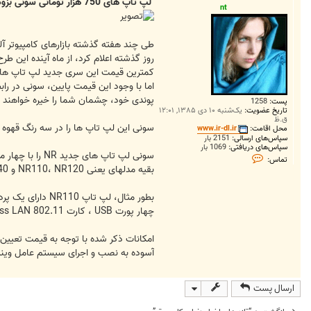
ت
لپ تاپ های 750 هزار تومانی سونی بزودی بازار را پر خواهند کرد
nt
طی چند هفته گذشته بازارهای کامپیوتر آ
روز گذشته اعلام کرد، از ماه آینده این طر
پوندی خود، چشمان شما را خیره خواهند ک
پست:
1258
تاریخ عضویت:
یک‌شنبه ۱۰ دی ۱۳۸۵, ۱۲:۰۱
ق.ظ
سونی این لپ تاپ ها را در سه رنگ قهوه ای، سفید و نقره ا
محل اقامت:
www.ir-dl.ir
سپاس‌های ارسالی:
2151 بار
سپاس‌های دریافتی:
1069 بار
ت
تماس:
م
بقیه مدلهای یعنی NR110، NR120 و NR140 دارای سی پی یو های قدیمی تر پنتیوم دو هسته ای (Pentium Dual Core) هستند که دارای باس 533 مگاهرتز می باشد.
ا
س
n
t
چهار پورت USB ، کارت a/b/g wireless LAN 802.11 ، اسلات جهت نصب کارت های Expresscards، SD کارت و PROTM می باشد.
آسوده به نصب و اجرای سیستم عامل ویند
ارسال پست