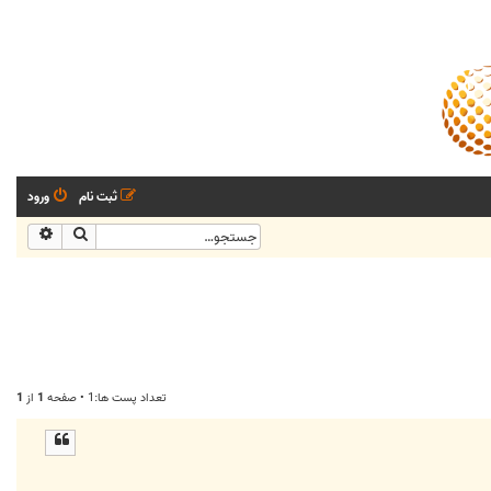
ثبت نام
ورود
جستجو
جستجو
تعداد پست ها:1 • صفحه
1
از
1