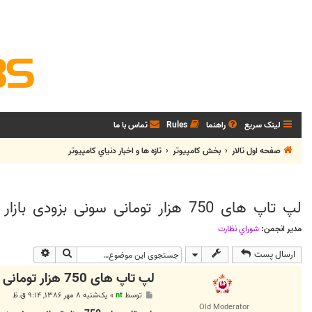
لینک سریع
راهنما
Rules
تماس با ما
صفحه اول تالار
بخش كامپيوتر
تازه ها و اخبار دنياي کامپيوتر
لپ تاپ های 750 هزار تومانی سونی بزودی بازار را پر خواهند کرد
مدیر انجمن:
شوراي نظارت
جستجو
جستجوی پی
ارسال پست
لپ تاپ های 750 هزار تومانی سونی بزودی بازار را پر خواهند کرد
پ
توسط
nt
»
یک‌شنبه ۸ مهر ۱۳۸۶, ۹:۱۴ ق.ظ
س
Old Moderator