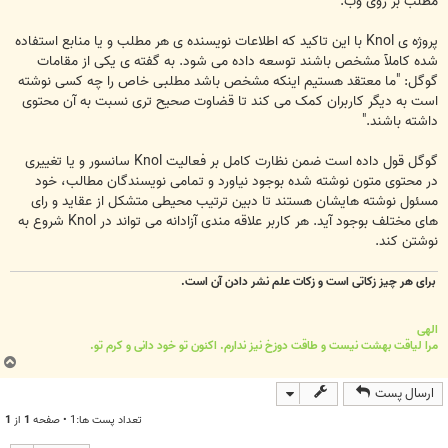
مطلب بر روی وب.
پروژه ی Knol با این تاکید که اطلاعات نویسنده ی هر مطلب و یا منابع استفاده
شده کاملآ مشخص باشند توسعه داده می شود. به گفته ی یکی از مقامات
گوگل: "ما معتقد هستیم اینکه مشخص باشد مطلبی خاص را چه کسی نوشته
است به دیگر کاربران کمک می کند تا قضاوت صحیح تری نسبت به آن محتوی
داشته باشند."
گوگل قول داده است ضمن نظارت کامل بر فعالیت Knol سانسور و یا تغییری
در محتوی متون نوشته شده بوجود نیاورد و تمامی نویسندگان مطالب، خود
مسئول نوشته هایشان هستند تا دبین ترتیب محیطی متشکل از عقاید و رای
های مختلف بوجود آید. هر کاربر علاقه مندی آزادانه می تواند در Knol شروع به
نوشتن کند.
برای هر چیز زکاتی است و زکات علم نشر دادن آن است.
الهی
مرا لیاقت بهشت نیست و طاقت دوزخ نیز ندارم. اکنون تو خود دانی و کرم تو.
ب
ا
ارسال پست
ل
ا
تعداد پست ها:1 • صفحه
1
از
1