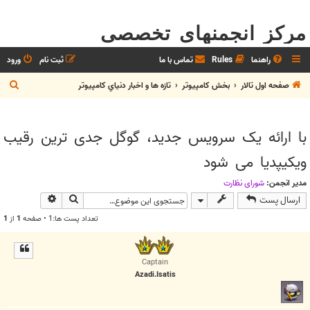
مرکز انجمنهای تخصصی
راهنما
Rules
تماس با ما
ثبت نام
ورود
ج
صفحه اول تالار
بخش كامپيوتر
تازه ها و اخبار دنياي کامپيوتر
س
ت
با ارائه یک سرویس جدید، گوگل جدی ترین رقیب
ج
ویکیپدیا می شود
و
مدیر انجمن:
شوراي نظارت
جستجو
جستجوی پیش
ارسال پست
تعداد پست ها:1 • صفحه
1
از
1
Captain
Azadi.Isatis