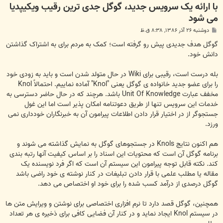
با ارائه یک سرویس جدید، گوگل جدی ترین رقیب ویکیپدیا
می شود
پ
دوشنبه ۲۶ آذر ۱۳۸۶, ۸:۳۸ ق.ظ
س
ت
گوگل هدف جدیدی پیش رو گرفته است؛ کمک به مردم برای به اشتراک گذاشتن
دانش خود.
بله درست است، رقیبی برای Wiki در حال متولد شدن است و باید به زودی خود
را برای عضو جدید خانواده ی گوگل یعنی "Knol" آماده نماییم. احتمالاً Knol
مخفف عبارت Unit Of Knowledge باشد. هرچند که در حال حاضر دسترسی به
خدمات این سرویس تنها از طریق دعوتنامه امکان پذیر است اما این غول
جستجوگر از در اختیار قرار دادن اطلاعات پیرامون آن به خبرنگاران خودداری نمی
ورزد.
هم اکنون نتایج Knols در جستجوهای گوگل به نمایش گذاشته می شوند و
برنامه گوگل آن است که محتویات این اسناد را بر اساس کیفیت آنها رتبه بندی
کند. نکته قابل توجه پیرامون این سیستم آن است که اگر فرد نویسنده یک
مقاله یا مطلب علمی با قرار دادن تبلیغات در کنار نوشته ی خود راضی باشد
گوگل درصدی از درآمد کسب شده را برای خود او اختصاص می دهد.
همچنین، گوگل قصد دارد تا نرم افزاری اختصاصی برای نوشتن و ویرایش متن ها
در سیستم Knol ایجاد نماید و در کنار آن فضایی کافی برای ذخیره ی هر تعداد