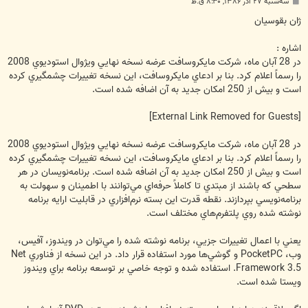
پ
سه‌شنبه ۲۷ آذر ۱۳۸۶, ۸:۳۰ ق.ظ
س
ت
ژان بقوسيان
اشاره :
در 28 آبان ماه، شركت مايكروسافت عرضه نسخه نهايي ويژوال استوديوي 2008
را رسماً اعلام كرد. بنا بر ادعاي مايكروسافت، اين نسخه تغييرات چشمگيري كرده
است و بيش از 250 امكان جديد به آن اضافه شده است.
[External Link Removed for Guests]
در 28 آبان ماه، شركت مايكروسافت عرضه نسخه نهايي ويژوال استوديوي 2008
را رسماً اعلام كرد. بنا بر ادعاي مايكروسافت، اين نسخه تغييرات چشمگيري كرده
است و بيش از 250 امكان جديد به آن اضافه شده است. برنامه‌نويسان در هر
سطحي كه باشند از مبتدي تا كاملاً حرفه‌اي مي‌توانند با اطمينان و سهولت به
برنامه‌نويسي بپردازند. نقطه قدرت اين بسته نرم‌افزاري در قابليت ارايه برنامه
نوشته شده روي پلتفرم‌هاي مختلف است.
يعني با اعمال تغييرات جزيي، برنامه نوشته شده را مي‌توان در ويندوز، آفيس،
وب، PocketPC و گوشي‌ها مورد استفاده قرار داد. در اين نسخه از فناوري Net
Framework 3.5. استفاده شده و توجه خاصي بر توسعه برنامه براي ويندوز
ويستا شده است.