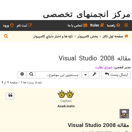
مرکز انجمنهای تخصصی
راهنما
Rules
تماس با ما
ثبت نام
ورود
ج
صفحه اول تالار
بخش كامپيوتر
تازه ها و اخبار دنياي کامپيوتر
س
ت
مقاله Visual Studio 2008
ج
و
مدیر انجمن:
شوراي نظارت
جستجو
جستجوی پیش
ارسال پست
تعداد پست ها:1 • صفحه
1
از
1
Captain
Azadi.Isatis
مقاله Visual Studio 2008