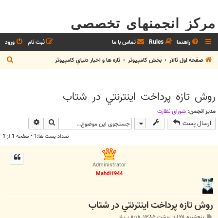
مرکز انجمنهای تخصصی
راهنما
Rules
تماس با ما
ثبت نام
ورود
ج
صفحه اول تالار
بخش كامپيوتر
تازه ها و اخبار دنياي کامپيوتر
س
ت
روش تازه پرداخت اينترنتي در شتاب
ج
و
مدیر انجمن:
شوراي نظارت
جستجو
جستجوی پیش
ارسال پست
تعداد پست ها:1 • صفحه
1
از
1
Administrator
Mahdi1944
روش تازه پرداخت اينترنتي در شتاب
پ
پنج‌شنبه ۲۸ اردیبهشت ۱۳۸۵, ۸:۱۸ ب.ظ