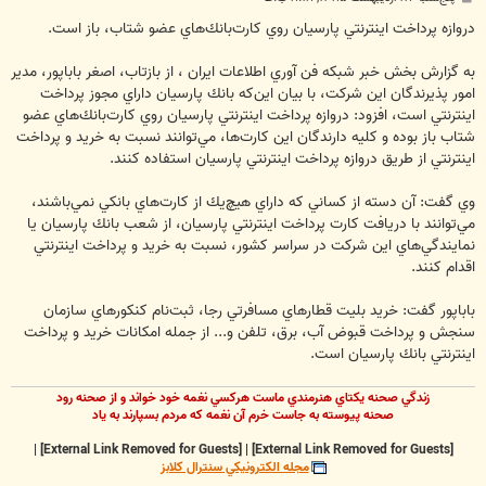
س
ت
دروازه پرداخت اينترنتي پارسيان روي كارت‌بانك‌هاي عضو شتاب، باز است.
به گزارش بخش خبر شبكه فن آوري اطلاعات ايران ، از بازتاب، اصغر باباپور، مدير
امور پذيرندگان اين شركت، با بيان اين‌كه بانك پارسيان داراي مجوز پرداخت
اينترنتي است، افزود: دروازه پرداخت اينترنتي پارسيان روي كارت‌بانك‌هاي عضو
شتاب باز بوده و كليه دارندگان اين كارت‌ها، مي‌توانند نسبت به خريد و پرداخت
اينترنتي از طريق دروازه پرداخت اينترنتي پارسيان استفاده كنند.
وي گفت: آن دسته از كساني كه داراي هيچ‌يك از كارت‌هاي بانكي نمي‌باشند،
مي‌توانند با دريافت كارت پرداخت اينترنتي پارسيان، از شعب بانك پارسيان يا
نمايندگي‌هاي اين شركت در سراسر كشور، نسبت به خريد و پرداخت اينترنتي
اقدام كنند.
باباپور گفت: خريد بليت قطارهاي مسافرتي رجا، ثبت‌نام كنكورهاي سازمان
سنجش و پرداخت قبوض آب، برق، تلفن و... از جمله امكانات خريد و پرداخت
اينترنتي بانك پارسيان است.
زندگي صحنه يکتاي هنرمندي ماست هرکسي نغمه خود خواند و از صحنه رود
صحنه پيوسته به جاست خرم آن نغمه که مردم بسپارند به ياد
|
[External Link Removed for Guests]
|
[External Link Removed for Guests]
مجله الکترونيکي سنترال کلابز