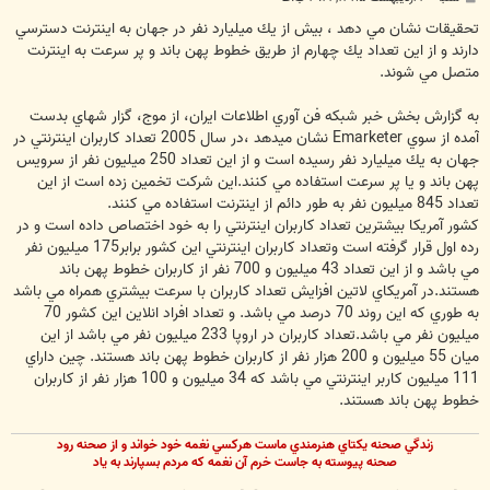
س
ت
تحقيقات نشان مي دهد ، بيش از يك ميليارد نفر در جهان به اينترنت دسترسي
دارند و از اين تعداد يك چهارم از طريق خطوط پهن باند و پر سرعت به اينترنت
متصل مي شوند.
به گزارش بخش خبر شبكه فن آوري اطلاعات ايران، از موج، گزار شهاي بدست
آمده از سوي Emarketer نشان ميدهد ،در سال 2005 تعداد كاربران اينترنتي در
جهان به يك ميليارد نفر رسيده است و از اين تعداد 250 ميليون نفر از سرويس
پهن باند و يا پر سرعت استفاده مي كنند.اين شركت تخمين زده است از اين
تعداد 845 ميليون نفر به طور دائم از اينترنت استفاده مي كنند.
كشور آمريكا بيشترين تعداد كاربران اينترنتي را به خود اختصاص داده است و در
رده اول قرار گرفته است وتعداد كاربران اينترنتي اين كشور برابر175 ميليون نفر
مي باشد و از اين تعداد 43 ميليون و 700 نفر از كاربران خطوط پهن باند
هستند.در آمريكاي لاتين افزايش تعداد كاربران با سرعت بيشتري همراه مي باشد
به طوري كه اين روند 70 درصد مي باشد. و تعداد افراد انلاين اين كشور 70
ميليون نفر مي باشد.تعداد كاربران در اروپا 233 ميليون نفر مي باشد از اين
ميان 55 ميليون و 200 هزار نفر از كاربران خطوط پهن باند هستند. چين داراي
111 ميليون كاربر اينترنتي مي باشد كه 34 ميليون و 100 هزار نفر از كاربران
خطوط پهن باند هستند.
زندگي صحنه يکتاي هنرمندي ماست هرکسي نغمه خود خواند و از صحنه رود
صحنه پيوسته به جاست خرم آن نغمه که مردم بسپارند به ياد