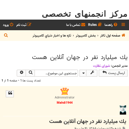
مرکز انجمنهای تخصصی
راهنما
Rules
تماس با ما
ثبت نام
ورود
ج
صفحه اول تالار
بخش كامپيوتر
تازه ها و اخبار دنياي کامپيوتر
س
ت
يك ميليارد نفر در جهان آنلاين هست
ج
و
مدیر انجمن:
شوراي نظارت
جستجو
جستجوی پیش
ارسال پست
تعداد پست ها:1 • صفحه
1
از
1
Administrator
Mahdi1944
يك ميليارد نفر در جهان آنلاين هست
پ
شنبه ۳۰ اردیبهشت ۱۳۸۵, ۱۰:۴۱ ب.ظ