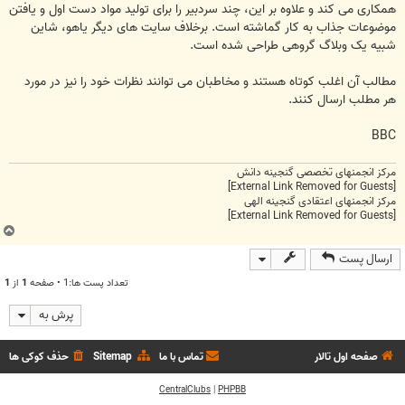
همکاری می کند و علاوه بر این، چند سردبیر را برای تولید مواد دست اول و یافتن
موضوعات جذاب به کار گماشته است. برخلاف سایت های دیگر یاهو، شاین
شبیه یک وبلاگ گروهی طراحی شده است.
مطالب آن اغلب کوتاه هستند و مخاطبان می توانند نظرات خود را نیز در مورد
هر مطلب ارسال کنند.
BBC
مرکز انجمنهای تخصصی گنجینه دانش
[External Link Removed for Guests]
مرکز انجمنهای اعتقادی گنجینه الهی
[External Link Removed for Guests]
ب
ا
ارسال پست
ل
ا
تعداد پست ها:1 • صفحه
1
از
1
پرش به
صفحه اول تالار
تماس با ما
Sitemap
حذف کوکی ها
CentralClubs
|
PHPBB