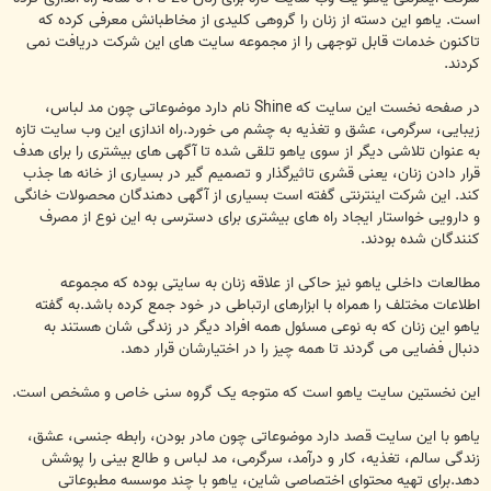
است. یاهو این دسته از زنان را گروهی کلیدی از مخاطبانش معرفی کرده که
تاکنون خدمات قابل توجهی را از مجموعه سایت های این شرکت دریافت نمی
کردند.
در صفحه نخست این سایت که Shine نام دارد موضوعاتی چون مد لباس،
زیبایی، سرگرمی، عشق و تغذیه به چشم می خورد.راه اندازی این وب سایت تازه
به عنوان تلاشی دیگر از سوی یاهو تلقی شده تا آگهی های بیشتری را برای هدف
قرار دادن زنان، یعنی قشری تاثیرگذار و تصمیم گیر در بسیاری از خانه ها جذب
کند. این شرکت اینترنتی گفته است بسیاری از آگهی دهندگان محصولات خانگی
و دارویی خواستار ایجاد راه های بیشتری برای دسترسی به این نوع از مصرف
کنندگان شده بودند.
مطالعات داخلی یاهو نیز حاکی از علاقه زنان به سایتی بوده که مجموعه
اطلاعات مختلف را همراه با ابزارهای ارتباطی در خود جمع کرده باشد.به گفته
یاهو این زنان که به نوعی مسئول همه افراد دیگر در زندگی شان هستند به
دنبال فضایی می گردند تا همه چیز را در اختیارشان قرار دهد.
این نخستین سایت یاهو است که متوجه یک گروه سنی خاص و مشخص است.
یاهو با این سایت قصد دارد موضوعاتی چون مادر بودن، رابطه جنسی، عشق،
زندگی سالم، تغذیه، کار و درآمد، سرگرمی، مد لباس و طالع بینی را پوشش
دهد.برای تهیه محتوای اختصاصی شاین، یاهو با چند موسسه مطبوعاتی