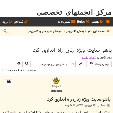
مرکز انجمنهای تخصصی
راهنما
Rules
تماس با ما
ثبت نام
ورود
ج
صفحه اول تالار
بخش كامپيوتر
تازه ها و اخبار دنياي کامپيوتر
س
ت
یاهو سایت ویژه زنان راه اندازی کرد
ج
و
مدیر انجمن:
شوراي نظارت
جستجو
جستجوی پیش
ارسال پست
تعداد پست ها:1 • صفحه
1
از
1
Major I
ganjineh
یاهو سایت ویژه زنان راه اندازی کرد
پ
سه‌شنبه ۱۳ فروردین ۱۳۸۷, ۱۰:۴۱ ق.ظ
س
ت
شرکت اینترنتی یاهو یک وب سایت تازه برای زنان 25 تا 54 ساله راه اندازی کرده