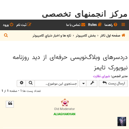
مرکز انجمنهای تخصصی
راهنما
Rules
تماس با ما
ثبت نام
ورود
ج
صفحه اول تالار
بخش كامپيوتر
تازه ها و اخبار دنياي کامپيوتر
س
ت
دردسرهای وبلاگ‌نویسی حرفه‌ای از دید روزنامه
ج
نیویورک تایمز
و
مدیر انجمن:
شوراي نظارت
جستجو
جستجوی پیش
ارسال پست
تعداد پست ها:1 • صفحه
1
از
1
Old Moderator
ALIAGHAKHAN