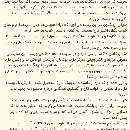
سرعت کار برای این وبلاگ‌نویس‌های حرفه‌ای بسیار مهم است، اگر آنها تنها چند
ثانیه در مورد انعکاس یک رویداد مهم غفلت کنند، بلاگر دیگری از آنها پیشی
می‌گیرد، پست می‌نویسد و مخاطب و لینک و متعاقب آن درآمد ناشی از جذب
آگهی را به دست می‌آورد.
مایکل ارینگتون در این زمینه می‌گوید که وبلاگ‌نویس‌ها حتی شب‌هنگام و زمان
خواب نگران اخبار داغ هستند، به گفته او بسیار خوب می‌شد اگر به
روزنامه‌نگارها و وبلاگ‌نویس‌ها گفته می‌شد که حق ندارند بین ساعت 8 شب تا
صبح، مطلب پست کنند، اینگونه همه می توانستند استراحت کنند، ولی چنین
چیزی هیچ وقت رخ نمی‌دهد!
مک بوکانان 22 سال سن دارد و در سایت Gizmodo می‌نویسد، این سایت بر
معرفی ابزارهای الکترونیکی تمرکز دارد. بوکانان آپارتمان کوچکی در بروکلین دارد
و اتاق خوابش حکم دفترش را هم دارد. او در شبانه‌روز تنها 5 ساعت می‌خوابد و
وقت کافی برای خوردن وعده‌های غذایی هم ندارد و همواره مکمل‌های پروتئینی
به قهوه‌اش اضافه می‌کند!
با این همه او که تازه از دانشگاه نیویورک فارغ‌التحصیل شده ، کارش را دوست
دارد و از تعامل با خوانندگان و گفتگوی همگانی درباره محصولات جدید لذت
می‌برد.
کار او به اندازه‌ای فرسوده‌کننده است که گاهی او در کنار کامپیوتر به خواب
می‌رود، برایان لام، ویراشگر سایت Gizmodo می‌گوید که اینطور وقت‌ها اگر
صدایی از بوکانان نشنود، گمان می‌کند که او مرده است، چیزی که 4 - 5 بار
پیش آمده است!
خود آقای لام سخت‌کوش‌تر از همه وبلاگ‌نویس‌های Gizmodo است و
ساعت‌ها صرف نظم دادن به مطالب سایت و رقابتی کردن آن می‌کند . او اعتقاد