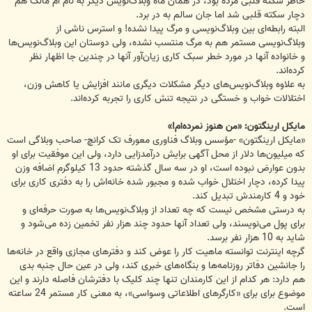
خاطر سکته قلبی مرده بود، در همان ماه وبلاگ‌نویس دیگر به نام ام مالک هم
دچار سکته قلبی شد اما جان سالم به در برد.
البته رابطه‌ای بین وبلاگ‌نویسی و مرگ پیدا نشده! و استرس ناشی از
وبلاگ‌نویسی مستمر هم به مرگ منتسب نشده، ولی دوستان این وبلاگ‌نویس‌ها
و خانواده آنها در مورد خطر سبک کاری زیان‌آور آنها در چندین جا اظهار نظر
کرده‌اند.
به علاوه وبلاگ‌نویس‌های دیگر مشکلات دیگری مانند افزایش یا کاهش وزن،
اختلالات خواب و خستگی در نتیجه تنش کاری را تجربه کرده‌اند.
مایکل ارینگتون: «من هنوز نمرده‌ام!»
«مایکل ارینگتون» -مؤسس وبلاگ فناوری معورف تک کرانچ- صاحب وبلاگی است
که میلیون‌ها دلار از محل آگهی برایش درآمدزایی دارد، ولی این موفقیت برای او
بدون عوارض نبوده است، او در سه سال گذشته حدود 13 کیلوگرم اضافه وزن
پیدا کرده، دچار اختلال خواب شده و مجبور شده خانه‌اش را به دفتری کاری برای
خود و 4 کارمندش تبدیل کند.
به درستی مشخص نیست که چه تعداد از وبلاگ‌نویس‌ها به صورت حرفه‌ای و
برای پول می‌نویسند، ولی تعداد آنها حدود چند هزار نفر تخمین زده می‌شود و
شاید به 10 هزار نفر برسد.
گرچه اینترنت توانسته ماهیت کار را عوض کند و دفترهای مجازی واقع در خانه‌ها
را جانشین دفاتر روزنامه‌ها و بنگاه‌های خبری کند، ولی در عین حال جنبه بدی
هم دارد: هر کدام از این کارمندان تنها چند کلیک با دفترشان فاصله دارند و این
موضوع برای برای «کارگرهای اطلاعاتی وسواسی»، به معنی کار مستمر 24 ساعته
است.