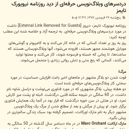
دردسرهای وبلاگ‌نویسی حرفه‌ای از دید روزنامه نیویورک
تایمز
پ
پنج‌شنبه ۲۹ فروردین ۱۳۸۷, ۱۲:۳۷ ق.ظ
س
ت
روزنامه نیویورک تایمز، دیروز
[External Link Removed for Guests]
داشت
در مورد دردسرهای وبلاگ‌نویسی حرفه‌ای. به ترجمه آزاد و خلاصه شده این مطلب
توجه کنید:
روز به روز بر تعداد کسانی که در خانه کار می‌کنند و به کامپیوتر و گوشی‌های
موبایل هوشمند مجهز هستند، افزوده می‌شود، آنها وبلاگ‌نویسانی هستند که
ساعت‌ها، تا زمانی که خسته و فرسوده شوند، کار می‌کنند و محتوا تولید
می‌کنند، کسانی که رنج بدنی و تنش روانی زیادی را متحمل می‌شوند.
مرگ!
فوت شدن دو بلاگر مشهور در ماه‌های اخیر باعث افزایش حساسیت در مورد
سختی کار وبلاگ‌نویس‌های حرفه‌ای شده است.
دو هفته پیش، بلاگر مشهوری که در مورد فناوری می‌نوشت و «راسل شاو» نام
داشت، در 60 سالگی در نتیجه سکته قلبی درگذشت. البته او پشت میز کارش
نمرد، او در هتلی در سن خوزه درگذشت که قرار بود در آنجا یک همایش فناوری
برگزار شود. او پیش از مرگش و بعد از مطلع شدن از مرگ یک وبلاگ‌نویس
مشهور دیگر به نام مارک اورکانت، تصمیم گرفته بود سبک زندگی سالم‌تری در
پیش بگیرد.
مارک ارکانت Marc Orchant
در در ماه دسامبر سال گذشته در 50 سالگی به