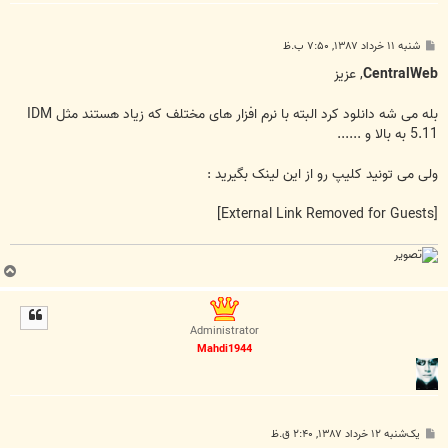
پ
شنبه ۱۱ خرداد ۱۳۸۷, ۷:۵۰ ب.ظ
س
ت
CentralWeb
, عزیز
بله می شه دانلود کرد البته با نرم افزار های مختلف که زیاد هستند مثل IDM
5.11 به بالا و ......
ولی می تونید کلیپ رو از این لینک بگیرید :
[External Link Removed for Guests]
ب
ا
ل
ا
Administrator
Mahdi1944
پ
یک‌شنبه ۱۲ خرداد ۱۳۸۷, ۲:۴۰ ق.ظ
س