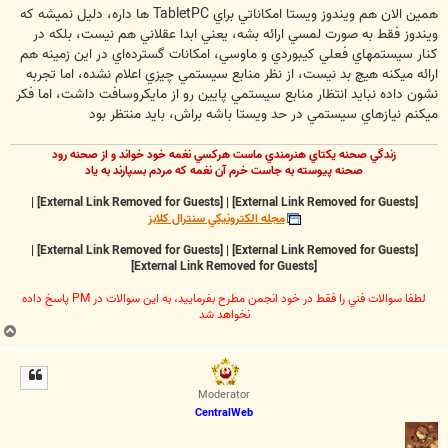
ت
همين الان هم ويندوز ويستا امکاناتي براي TabletPC ها داره، دليل نميشه که
ويندوز فقط به صورت لمسي ارائه بشه، يعني ابدا عقلاني هم نيست، بلکه در
کنار سيستمهاي فعلي کيبوردي و ماوسي، امکانات گسترده‌اي در اين زمينه هم
ارائه ميکنه هيچ بد نيست، از نظر منابع سيستمي چيزي اعلام نشده، اما تجربه
نشون داده نبايد انتظار منابع سيستمي پايين رو از مايکروسافت داشت، اما فکر
ميکنم نيازهاي سيستمي در حد ويستا باشه براش، بايد منتظر بود
زندگي صحنه يکتاي هنرمندي ماست هرکسي نغمه خود خواند و از صحنه رود
صحنه پيوسته به جاست خرم آن نغمه که مردم بسپارند به ياد
|
[External Link Removed for Guests]
|
[External Link Removed for Guests]
مجله الکترونيکي سنترال کلابز
|
[External Link Removed for Guests]
|
[External Link Removed for Guests]
[External Link Removed for Guests]
لطفا سوالات فني را فقط در خود انجمن مطرح بفرماييد، به اين سوالات در PM پاسخ داده
نخواهد شد
ب
ا
ل
ا
Moderator
CentralWeb