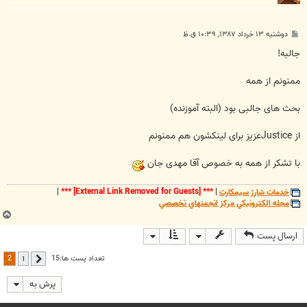
پ
دوشنبه ۱۳ خرداد ۱۳۸۷, ۱۰:۳۹ ق.ظ
س
ت
جالبه!
ممنونم از همه
بحث های جالبی بود (البته آموزنده)
از Justiceعزیز برای لینکشون هم ممنونم
با تشکر از همه به خصوص آقا مهدی جان
خدمات شارژ سيمکارت
|
***
[External Link Removed for Guests]
***
|
مجله الکترونيکي مرکز انجمنهاي تخصصي
ب
ا
ارسال پست
ل
ا
2
تعداد پست ها:15
1
قبلی
پرش به