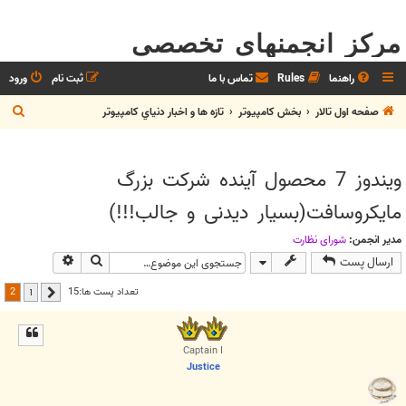
مرکز انجمنهای تخصصی
راهنما
Rules
تماس با ما
ثبت نام
ورود
ج
صفحه اول تالار
بخش كامپيوتر
تازه ها و اخبار دنياي کامپيوتر
س
ت
ويندوز 7 محصول آینده شرکت بزرگ
ج
مایکروسافت(بسیار دیدنی و جالب!!!)
و
مدیر انجمن:
شوراي نظارت
جستجو
جستجوی پیش
ارسال پست
2
تعداد پست ها:15
1
قبلی
Captain I
Justice