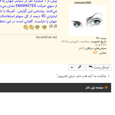
ت
meisam3362
جهان را داراست. گفتني است در اين تحقيقات تعداد كاربرا
8) 8)
be omid an roz
پست:
54
تاریخ عضویت:
سه‌شنبه ۱ فروردین ۱۳۸۵,
۴:۲۴ ق.ظ
سپاس‌های دریافتی:
2 بار
ت
تماس:
م
ا
س
m
ارسال پست
e
i
s
بازگشت به “تازه ها و اخبار دنياي کامپيوتر”
a
m
3
صفحه اول تالار
3
6
2