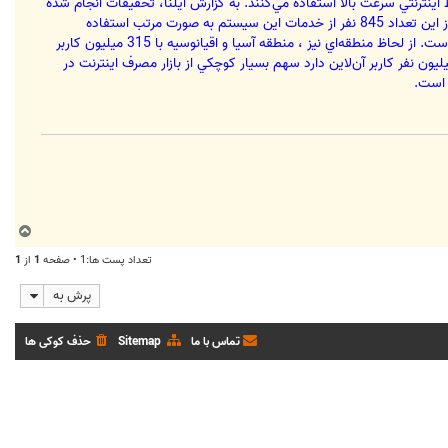
ميليارد نفر از اين تعداد كاربر اينترنتي از خطوط اينترنتي سرعت بالا استفاده مي‌‏كنند. به گزارش ايلنا، تحقيقات انجام شده
از سوي شركت EMARKETER نشان مي‌‏دهد تا اواخر سال 2005 تعداد كاربران اينترنتي در جهان 1 ميليارد نفر بوده است كه از اين تعداد 845 نفر از خدمات اين سيستم به صورت مرتب استفاده
مي‌‏كنند. براساس اين گزارش ، آمريكا با داشتن 175 كاربر بيشترين نرخ بهره‌‏گيري از سيستم اينترنت را به خود اختصاص داده است. از لحاظ منطقه‌‏اي نيز ، منطقه آسيا و اقيانوسيه با 315 ميليون كاربر
تي 40 درصد از كل سهام استفاده‌‏كنندگان اين فناوري جهان را به خود اختصاص داده است. امريكاي لاتين كه تنها 70 ميليون نفر كاربر آن‌‏لاين دارد سهم بسيار كوچكي از بازار مصرف اينترنت در
ب
ا
تعداد پست ها:1 • صفحه
1
از
1
ل
ا
پرش به
تماس با ما
Sitemap
حذف کوکی ها