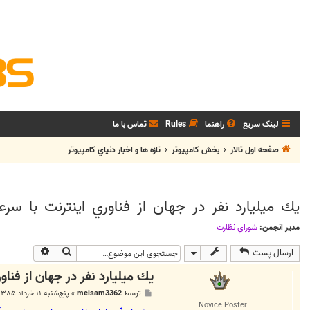
لینک سریع
راهنما
Rules
تماس با ما
صفحه اول تالار
بخش كامپيوتر
تازه ها و اخبار دنياي کامپيوتر
يك ميليارد نفر در جهان از فناوري اينترنت با سرعت
مدیر انجمن:
شوراي نظارت
جستجو
جستجوی پی
ارسال پست
يك ميليارد نفر در جهان از فناور
پ
توسط
meisam3362
»
پنج‌شنبه ۱۱ خرداد ۱۳۸۵, ۱:۴۳ ب.ظ
س
Novice Poster