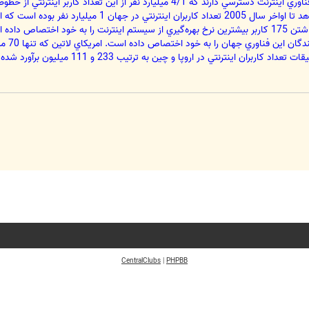
بيش از 1 ميليارد نفر در سراسر جهان به فناوري اينترنت دسترسي دارند كه 4/1 
اينترن
ن اينترنتي در اروپا و چين به ترتيب 233 و 111 ميليون برآورد شده است.
CentralClubs
|
PHPBB