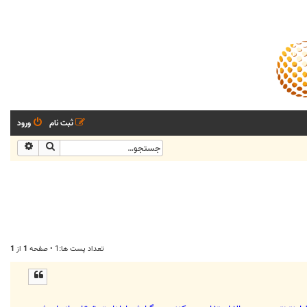
ثبت نام
ورود
جستجو
جستجو
تعداد پست ها:1 • صفحه
1
از
1