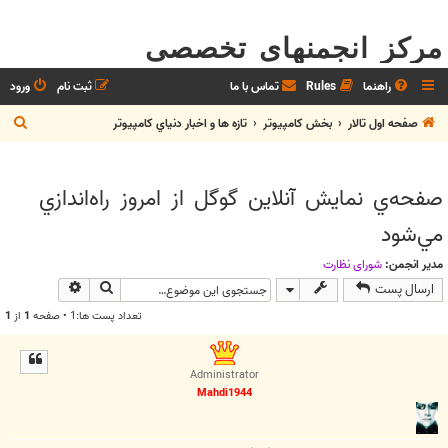
مرکز انجمنهای تخصصی
راهنما
Rules
تماس با ما
ثبت نام
ورود
ج
صفحه اول تالار
بخش كامپيوتر
تازه ها و اخبار دنياي کامپيوتر
س
ت
صفحه‌ي نمايش آنلاين گوگل از امروز راه‌اندازي
ج
مي‌شود
و
مدیر انجمن:
شوراي نظارت
جستجو
جستجوی پیش
ارسال پست
تعداد پست ها:1 • صفحه
1
از
1
Administrator
Mahdi1944