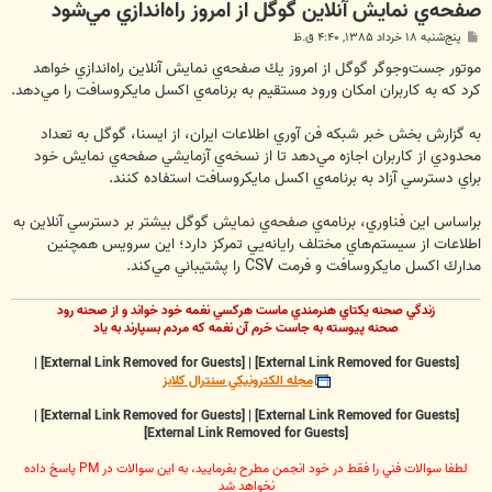
صفحه‌ي نمايش آنلاين گوگل از امروز راه‌اندازي مي‌شود
پ
پنج‌شنبه ۱۸ خرداد ۱۳۸۵, ۴:۴۰ ق.ظ
س
ت
موتور جست‌وجوگر گوگل از امروز يك صفحه‌ي نمايش آنلاين راه‌اندازي خواهد
كرد كه به كاربران امكان ورود مستقيم به برنامه‌ي اكسل مايكروسافت را مي‌دهد.
به گزارش بخش خبر شبكه فن آوري اطلاعات ايران، از ایسنا، گوگل به تعداد
محدودي از كاربران اجازه مي‌دهد تا از نسخه‌ي آزمايشي صفحه‌ي نمايش خود
براي دسترسي آزاد به برنامه‌ي اكسل مايكروسافت استفاده كنند.
براساس اين فناوري، برنامه‌ي صفحه‌ي نمايش گوگل بيشتر بر دسترسي آنلاين به
اطلاعات از سيستم‌هاي مختلف رايانه‌يي تمركز دارد؛ اين سرويس همچنين
مدارك اكسل مايكروسافت و فرمت CSV را پشتيباني مي‌كند.
زندگي صحنه يکتاي هنرمندي ماست هرکسي نغمه خود خواند و از صحنه رود
صحنه پيوسته به جاست خرم آن نغمه که مردم بسپارند به ياد
|
[External Link Removed for Guests]
|
[External Link Removed for Guests]
مجله الکترونيکي سنترال کلابز
|
[External Link Removed for Guests]
|
[External Link Removed for Guests]
[External Link Removed for Guests]
لطفا سوالات فني را فقط در خود انجمن مطرح بفرماييد، به اين سوالات در PM پاسخ داده
نخواهد شد