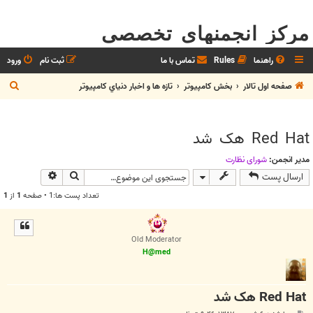
مرکز انجمنهای تخصصی
راهنما
Rules
تماس با ما
ثبت نام
ورود
ج
صفحه اول تالار
بخش كامپيوتر
تازه ها و اخبار دنياي کامپيوتر
س
ت
Red Hat هک شد
ج
و
مدیر انجمن:
شوراي نظارت
جستجو
جستجوی پیش
ارسال پست
تعداد پست ها:1 • صفحه
1
از
1
Old Moderator
H@med
Red Hat هک شد