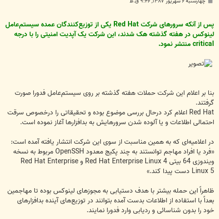
پ
چهارشنبه ۶ شهریور ۱۳۸۷, ۹:۴۶ ق.ظ
س
ت
پس از آنکه سرورهای شرکت Red Hat یکی از توزیع‌کنندگان عمده سیستم‌عامل
لینوکس در هفته گذشته هک شدند، این شرکت یک آپدیت امنیتی را با درجه
critical منتشر نمود.
بنا بر اعلام این شرکت حملات هفته گذشته بر روی سیستم‌عامل فدورا صورت
گرفتند.
Red Hat اعلام کرد درحال بررسی موضوع بوده و تحقیقاتی را درخصوص سرقت
احتمالی اطلاعات و یا آلوده شدن سرورهایش به بدافزارها آغاز نموده است.
در اعلامیه‌ای که به همین مناسبت از سوی این شرکت انتشار یافته آمده است:
«فرد یا افراد مهاجم توانستند به چند پکیج معدود OpenSSH مربوط به نسخه
ویندوزی 64 بیتی Red Hat Enterprise Linux 4 و Red Hat Enterprise
Linux 5 دست پیدا کند.»
ظاهراً این حمله بیشتر با هدف دستیابی به مجوزهای لینوکس بوده تا مهاجمين
بعداً با استفاده از اطلاعات بدست آمده بتوانند در توزیع‌های آینده بدافزارهای
خود را بدون شناسائی و ردیابی وارد فدورا نمایند.