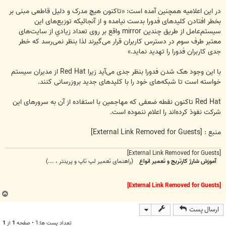
در این اعلامیه همچنین آمده است: «تاکنون هیچ مدرک و دلیل قاطعی مبنی بر
بخطر افتادن کلیدهای فدورا بدست نیامده و از آنجائیکه توزیع‌های این
سیستم‌عامل از طریق چندین mirror واقع بر روی تعداد زيادي از سایت‌های
معتبر طرف سوم در دسترس کاربران قرار می‌گیرند لذا بنظر نمی‌رسد که خطر
جدی کاربران فدورا را تهدید نماید.»
با این وجود هک شدن فدورا بنظر جدی می‌آید زیرا Red Hat از مدیران سیستم
خواسته است تا شبکه‌های خود را با کلیدهای جدید بروزرسانی کنند.
Red Hat تاکنون نقطه ضعفی که مهاجمین با استفاده از آن به سرورهای این
شرکت نفوذ کرده‌اند را اعلام ننموده است.
منبع :
[External Link Removed for Guests]
[External Link Removed for Guests]
آموزش شارژ کارتریج و تعمیر انواع
(راهنمای تعمیر لپ تاپ و پرینتر ، ...)
[External Link Removed for Guests]
ب
ا
ارسال پست
ل
ا
تعداد پست ها:1 • صفحه
1
از
1