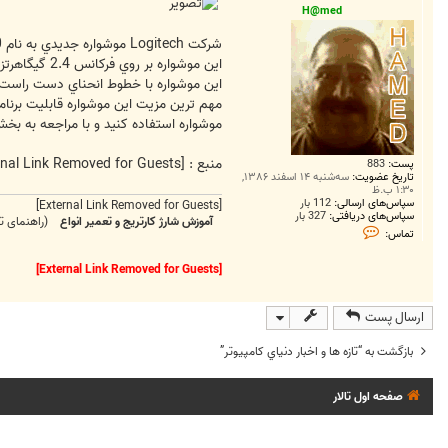
ت
H@med
شركت Logitech موشواره جديدي به نام MX1100 عرضه كرده كه از نوع بي سيم و ليزري است و به قيمت 80 دلار فروخته مي شود.
اين موشواره بر روي فركانس 2.4 گيگاهرتز عمل مي كند و داراي 6 دكمه است. اين در حالي است كه اكثر موشواره هاي بي سيم از طريق فناوري بلوتوث به رايانه وصل مي شوند.
اين موشواره با خطوط انحناي دست راست ا
مهم ترين مزيت اين موشواره قابليت برنامه
موشواره استفاده كنيد و با مراجعه به بخش 
منبع :
[External Link Removed for Guests]
پست:
883
تاریخ عضویت:
سه‌شنبه ۱۴ اسفند ۱۳۸۶,
۱:۳۰ ب.ظ
سپاس‌های ارسالی:
112 بار
[External Link Removed for Guests]
سپاس‌های دریافتی:
327 بار
آموزش شارژ کارتریج و تعمیر انواع
(راهنمای تع
ت
تماس:
م
ا
س
[External Link Removed for Guests]
H
@
m
ارسال پست
e
d
بازگشت به “تازه ها و اخبار دنياي کامپيوتر”
صفحه اول تالار