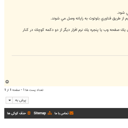
ن يك صفحه وب يا پنجره يك نرم افزار ديگر از دو دكمه كوچك در كنار
ب
ا
تعداد پست ها:1 • صفحه
1
از
1
ل
ا
پرش به
تماس با ما
Sitemap
حذف کوکی ها