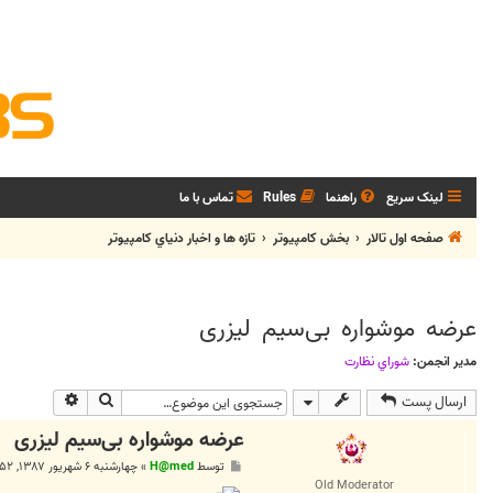
لینک سریع
راهنما
Rules
تماس با ما
صفحه اول تالار
بخش كامپيوتر
تازه ها و اخبار دنياي کامپيوتر
عرضه موشواره بی‌سيم ليزری
مدیر انجمن:
شوراي نظارت
جستجو
جستجوی پی
ارسال پست
عرضه موشواره بی‌سيم ليزری
پ
توسط
H@med
»
چهارشنبه ۶ شهریور ۱۳۸۷, ۱۰:۵۲ ق.ظ
س
Old Moderator