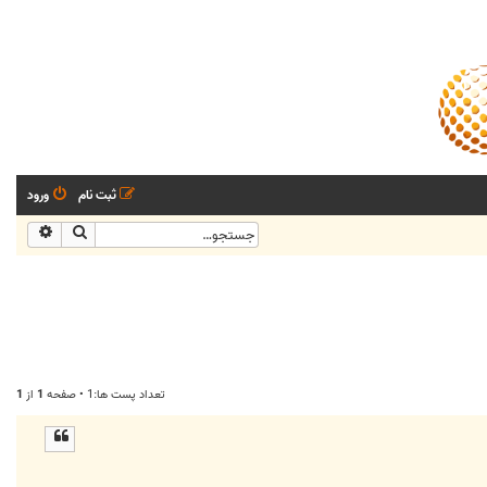
ثبت نام
ورود
جستجو
جستجو
تعداد پست ها:1 • صفحه
1
از
1