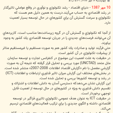
پ
چهارشنبه ۱۰ مهر ۱۳۸۷, ۵:۳۱ ب.ظ
س
ت
10 مهر 1387
- دنياي اقتصاد - رشد تكنولوژي و نوآوري در واقع عواملي تاثيرگذار
در رشد اقتصادي به حساب مي‌آيند.درست به همين دليل هم هست كه
تكنولوژي و سرعت گسترش آن براي كشورهاي در حال توسعه بسيار اهميت
دارد.
از آنجا كه تكنولوژي و گسترش آن در گروه زيرساخت‌ها مناسب است، كاربردهاي
آن مي‌توانند فرصت‌هاي جديدي را در جريان توسعه اقتصادي يك كشور به وجود
بياورند.
حتي فرآيند توليد و صادرات يك كشور هم به صورت مستقيم يا غيرمستقيم متاثر
از پيشرفت تكنولوژي در آن كشور است.
در حقيقت به علت اهميت اين موضوع در كنفرانس تجارت و توسعه سازمان
ملل متحد (UNCTAD) مورد بررسي و تحليل قرار گرفته كه نتيجه آن به صورت
گزارشي مفصل با نام «گزارش اقتصاد اطلاعات 2008-2007» منتشر شده است.
در بخش‌هاي مختلف اين گزارش ميزان تاثير فناوري ارتباطات و اطلاعات (ICT)
در رشد و توسعه كشورها بررسي و تحليل شده است.
اين گزارش نشان مي‌دهدكه دسترسي آسان به دانش اطلاعات و اشتراك و
تقسيم دانش فناوري به ويژه در كشورهاي در حال توسعه از اهميت قابل
توجهي برخوردار است.
در حقيقت ICT به عنوان هدف عمومي تكنولوژي تاثيري فراگير در توسعه
اقتصادي داشته و الگوي جديدي را براي تركيب فعاليت‌هاي اقتصادي ترسيم
مي‌كند.