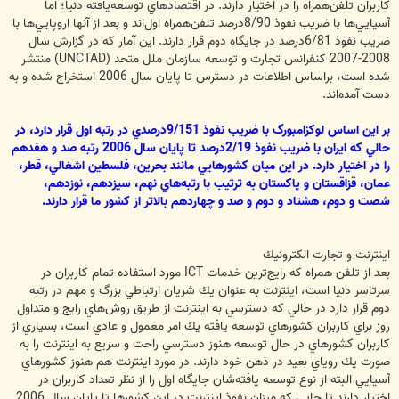
كاربران تلفن‌همراه را در اختيار دارند. در اقتصادهاي توسعه‌يافته دنيا؛ اما
آسيايي‌ها با ضريب نفوذ 8/90درصد تلفن‌همراه اول‌اند و بعد از آنها اروپايي‌ها با
ضريب نفوذ 6/81درصد در جايگاه دوم قرار دارند. اين آمار كه در گزارش سال
2008-2007 كنفرانس تجارت و توسعه سازمان ملل متحد (UNCTAD) منتشر
شده است، براساس اطلاعات در دسترس تا پايان سال 2006 استخراج شده و به
دست آمده‌اند.
بر اين اساس لوكزامبورگ با ضريب نفوذ 9/151درصدي در رتبه اول قرار دارد، در
حالي كه ايران با ضريب نفوذ 2/19درصد تا پايان سال 2006 رتبه صد و هفدهم
را در اختيار دارد. در اين ميان كشورهايي مانند بحرين، فلسطين اشغالي، قطر،
عمان، قزاقستان و پاكستان به ترتيب با رتبه‌هاي نهم، سيزدهم، نوزدهم،
شصت و دوم، هشتاد و دوم و صد و چهاردهم بالاتر از كشور ما قرار دارند.
اينترنت و تجارت الكترونيك
بعد از تلفن همراه كه رايج‌ترين خدمات ICT مورد استفاده تمام كاربران در
سرتاسر دنيا است، اينترنت به عنوان يك شريان ارتباطي بزرگ و مهم در رتبه
دوم قرار دارد در حالي كه دسترسي به اينترنت از طريق روش‌هاي رايج و متداول
روز براي كاربران كشورهاي توسعه يافته يك امر معمول و عادي است، بسياري از
كاربران كشورهاي در حال توسعه هنوز دسترسي‌ راحت و سريع به اينترنت را به
صورت يك روياي بعيد در ذهن خود دارند. در مورد اينترنت هم هنوز كشورهاي
آسيايي البته از نوع توسعه يافته‌شان جايگاه اول را از نظر تعداد كاربران در
اختيار دارند تا جايي كه ميزان نفوذ اينترنت در اين كشورها تا پايان سال 2006