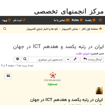
مرکز انجمنهای تخصصی
راهنما
Rules
تماس با ما
ثبت نام
ورود
ج
صفحه اول تالار
بخش كامپيوتر
تازه ها و اخبار دنياي کامپيوتر
س
ت
ايران در رتبه يكصد و هفدهم ICT در جهان
ج
و
مدیر انجمن:
شوراي نظارت
جستجو
جستجوی پیش
ارسال پست
تعداد پست ها:1 • صفحه
1
از
1
Old Moderator
H@med
ايران در رتبه يكصد و هفدهم ICT در جهان