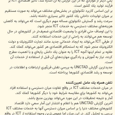
يكي ديگر از مواردي كه در اين گزارش به آن اشاره شد، تاثير اقتصادي ICT بر
فرآيند توليد يك كشور است.
بر اين اساس كاربرد تكنولوژي در بخش‌هاي مختلف مي‌تواند به صورت مستقيم
بر ميزان توليدات داخلي يك كشور تاثير بسياري داشته باشد.
سرعت رشد و گسترش تكنولوژي مساله مهم ديگري است كه مي‌تواند به كاهش
هزينه‌هاي مختلف دسترسي به خدمات ICT منجر شود.
با اين اوصاف حتي افرادي با وضعيت اقتصادي ضعيف‌تر در كشورهاي در حال
توسعه هم مي‌توانند به راحتي از اين خدمات استفاده كنند.
از طرفي ICT مي‌تواند به ايجاد خدماتي جديد مانند تجارت الكترونيك و دولت
الكترونيك منجر شود كه به استحكام اقتصادي هر كشور مي‌تواند كمك كند.
علاوه بر تمام اينها آنچه ICT را به عنوان يك دانش پايه‌اي و با اهميت مطرح
كرده، نياز به آموزش و يادگيري مهارت‌هاي آن قبل از استفاده از خدمات آن
است.
جديدترين گزارش UNCTAD به بررسي نقش فن‌آوري ارتباطات و اطلاعات در
توسعه و رشد اقتصادي كشورها پرداخته است.
تلفن همراه يك عامل تعيين‌كننده
در ميان خدمات مختلف ICT در واقع تفاوت ميان دسترسي و استفاده افراد
مي‌تواند به كشورها براي مقايسه شرايط خود با ديگر كشورها كمك كند.
آمار و نتيجه تحقيقات در اين مورد مي‌تواند بهترين منبع باشد.
آخرين گزارش UNCTAD هم با اعلام و انتشار اين آمار سعي دارد اقتصاد
كشورهاي مختلف دنيا را بر اساس ميزان دسترسي آنها به خدمات مختلف ICT
بررسي و تحليل كند. در اين ميان اما عمومي‌ترين وجوه استفاده از ICT در واقع