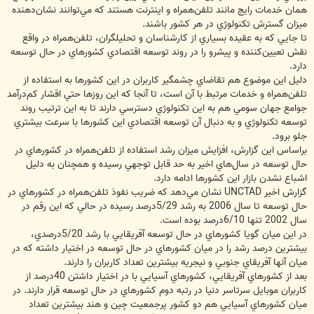
همان خدمات رايج مانند تلفن‌همراه و اينترنت هستند كه مي‌توانند نشان‌دهنده
ميزان گسترش تكنولوژي در هر كشور باشند.
تا جايي كه به عقيده بسياري از كارشناسان و تحليلگران، تلفن‌همراه در واقع
نقش تعيين‌كننده و پيشرو را در روند توسعه اقتصادي كشورهاي در حال توسعه
دارد.
دليل اين موضوع هم تقاضاي چشمگير كاربران در اين كشورها به استفاده از
تلفن‌همراه و خدمات مرتبط با آن است، تا آنجا كه اين روزها حتي اقشار كم‌درآمد
جوامع جهان سومي هم به اين تكنولوژي دسترسي دارند تا به اين ترتيب روند
توسعه تكنولوژي و به دنبال آن توسعه اقتصادي اين كشورها با سرعت بيشتري
جلو برود.
براساس اين گزارش، افزايش ميزان رشد استفاده از تلفن‌همراه در كشورهاي در
حال توسعه در سال‌هاي اخير به حد قابل توجهي رسيده و همچنان به دليل
اشباع نشدن بازار اين كشورها ادامه دارد.
گزارش اخير UNCTAD نشان مي‌دهد كه ضريب نفوذ تلفن‌همراه در كشورهاي در
حال توسعه تا سال 2006 به رشد 5/29درصد رسيده در حالي كه اين رقم در
سال 2002 تنها 6/10درصد بوده است.
در اين ميان گويا كشورهاي در حال توسعه آفريقايي با رشد 5/20درصدي،
بيشترين درصد رشد را در ميان كشورهاي در حال توسعه در اختيار داشته كه در
ميان آنها آفريقاي جنوبي و نيجريه بيشترين تعداد كاربران را دارند.
بعد از كشورهاي آفريقايي، كشورهاي آسيايي با در اختيار داشتن 40درصد از
كاربران موبايل سرتاسر دنيا در رتبه دوم كشورهاي در حال توسعه قرار دارند. در
ميان كشورهاي آسيايي هم دو كشور پرجمعيت چين و هند بيشترين تعداد