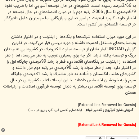
به 3/66درصد رسيده است. كشورهاي در حال توسعه آسيايي اما با ضريب نفوذ
6/9درصدي تا سال 2006، رتبه دوم را در ميان اقتصادهاي در حال توسعه در
اختيار دارند. كاربرد اينترنت در امور تجاري و بازرگاني اما مهم‌ترين عامل تاثيرگذار
در توسعه اقتصادي هر كشور است.
در اين مورد ميزان استفاده شركت‌ها و بنگاه‌ها از اينترنت و در اختيار داشتن
وب‌سايت‌هاي مستقل اهميت داشته و مورد بررسي قرار مي‌گيرند. در آخرين
گزارش UNCTAD آمار نشان از توسعه تجارت الكترونيك در كشورهايي نه چندان
بزرگ و توسعه يافته دارند. اگر چه براي بسياري عجيب به نظر مي‌رسد، اما از نظر
استفاده از اينترنت در بنگاه‌هاي اقتصادي، قطر با رشد 99درصدي جايگاه اول را
در اختيار دارد. بعد از قطر سوئد با رشد 90درصدي در رتبه دوم قرار داشته و
كشورهاي هلند، انگلستان و فنلاند به طور مشترك با رشد 81درصدي جايگاه
سوم را به خودشان اختصاص داده‌اند. با اين اوصاف اغلب كشورهاي در حال
توسعه براي توسعه اقتصادي بيشتر به دنبال توسعه فن‌آوري اطلاعات و ارتباطات
هستن
[External Link Removed for Guests]
آموزش شارژ کارتریج و تعمیر انواع
(راهنمای تعمیر لپ تاپ و پرینتر ، ...)
[External Link Removed for Guests]
ب
ا