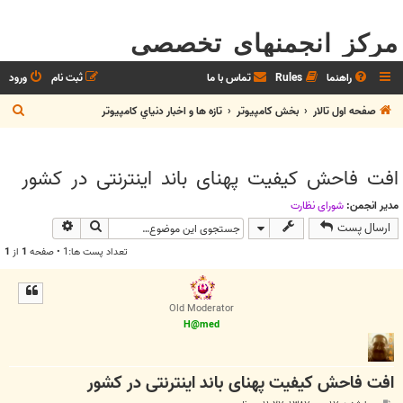
مرکز انجمنهای تخصصی
راهنما
Rules
تماس با ما
ثبت نام
ورود
ج
صفحه اول تالار
بخش كامپيوتر
تازه ها و اخبار دنياي کامپيوتر
س
ت
افت فاحش کیفیت پهنای باند اینترنتی در کشور
ج
و
مدیر انجمن:
شوراي نظارت
جستجو
جستجوی پیش
ارسال پست
تعداد پست ها:1 • صفحه
1
از
1
Old Moderator
H@med
افت فاحش کیفیت پهنای باند اینترنتی در کشور