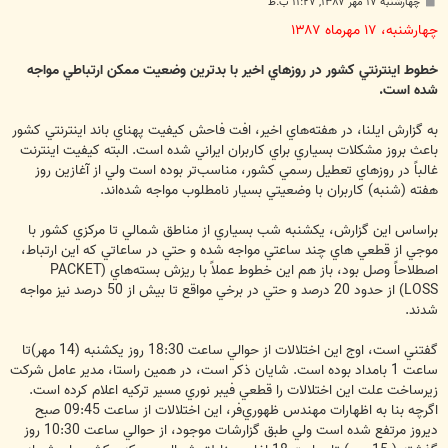
پ
چهارشنبه ۱۷ مهر ۱۳۸۷, ۱۱:۲۷ ب.ظ
س
ت
چهارشنبه، ۱۷ مهرماه ۱۳۸۷
خطوط اينترنتي کشور در روزهاي اخير با بدترين وضعيت ممکن ارتباطي مواجه
شده است.
به گزارش ايلنا، در هفته‌‏هاي اخير، افت فاحش کيفيت پهناي باند اينترنتي کشور
باعث بروز مشکلات بسياري براي کاربران ايراني شده است. البته کيفيت اينترنت
غالباً در روزهاي تعطيل رسمي کشور، مناسب‌‏تر بوده است ولي از آغازين روز
هفته (شنبه) کاربران با وضعيتي بسيار نامطلوب مواجه شده‌‏اند.
براساس اين گزارش، يکشنبه شب بسياري از مناطق شمالي تا مرکزي کشور با
موجي از قطعي هاي چند ساعتي مواجه شده و حتي در ساعاتي که اين ارتباط،
اصطلاحاً وصل بود، باز هم اين خطوط عملاً با ريزش بسته‌‏هاي (PACKET
LOSS) از حدود 20 درصد و حتي در برخي مواقع تا بيش از 50 درصد نيز مواجه
شدند.
گفتني است، اوج اين اختلالات از حوالي ساعت 18:30 روز يکشنبه (14 مهر)تا
ساعت 1 بامداد بوده است. شايان ذکر است، در همين راستا، مدير عامل شرکت
زيرساخت علت اين اختلالات را قطعي فيبر نوري مسير ترکيه اعلام کرده است.
اگرچه بنا به اظهارات مهندس ظهوري‌‏فر، اين اختلالات از ساعت 09:45 صبح
ديروز مرتفع شده است ولي طبق گزارشات موجود، از حوالي ساعت 10:30 روز