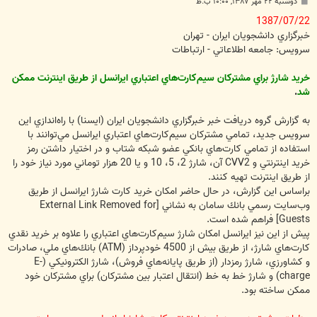
پ
دوشنبه ۲۲ مهر ۱۳۸۷, ۱۰:۰۰ ب.ظ
س
ت
1387/07/22
خبرگزاري دانشجويان ايران - تهران
سرويس: جامعه اطلاعاتي - ارتباطات
خريد شارژ براي مشتركان سيم‌كارت‌هاي اعتباري ايرانسل از طريق اينترنت ممكن
شد
.
به گزارش گروه دريافت خبر خبرگزاري دانشجويان ايران (ايسنا) با راه‌اندازي اين
سرويس جديد، تمامي مشتركان سيم‌كارت‌هاي اعتباري ايرانسل مي‌توانند با
استفاده از تمامي كارت‌هاي بانكي عضو شبكه شتاب و در اختيار داشتن رمز
خريد اينترنتي و CVV2 آن، شارژ 2، 5، 10 و يا 20 هزار توماني مورد نياز خود را
از طريق اينترنت تهيه كنند.
براساس اين گزارش، در حال حاضر امكان خريد كارت شارژ ايرانسل از طريق
وب‌سايت رسمي بانك سامان به نشاني
[External Link Removed for
Guests]
فراهم شده است.
پيش از اين نيز ايرانسل امكان شارژ سيم‌كارت‌هاي اعتباري را علاوه بر خريد نقدي
كارت‌هاي شارژ، از طريق بيش از 4500 خودپرداز (ATM) بانك‌هاي ملي، صادرات
و كشاورزي، شارژ رمزدار (از طريق پايانه‌هاي فروش)، شارژ الكترونيكي (E-
charge) و شارژ خط به خط (انتقال اعتبار بين مشتركان) براي مشتركان خود
ممكن ساخته بود.