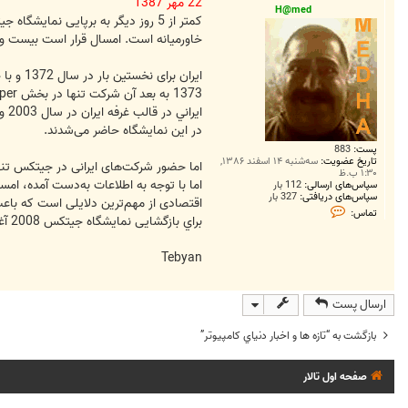
ت
22 مهر 1387
H@med
خاورميانه است. امسال قرار است بيست وهفتمين دوره برپايی اين نمايشگاه از 27 مهرماه تا
ايران 
اي
در اين نمايشگاه حاضر می‌شدند.
پست:
883
تاریخ عضویت:
سه‌شنبه ۱۴ اسفند ۱۳۸۶,
اما حضور شركت‌های ايرانی در جيتكس تنها
۱:۳۰ ب.ظ
اما با توجه به اطلاعات به‌دست آمده، ام
سپاس‌های ارسالی:
112 بار
سپاس‌های دریافتی:
327 بار
اقتصادی از مهم‌ترين دلايلی است كه باع
ت
تماس:
م
براي بازگشايی نمايشگاه جيتكس 2008 آغاز شده و آن‌چه مسلم است آن است كه برخلاف سال‌های گذشته، امسال از نام‌های ايرانی در اين نمايشگاه زياد خبری نيست.
ا
س
H
Tebyan
@
m
e
d
ارسال پست
بازگشت به “تازه ها و اخبار دنياي کامپيوتر”
صفحه اول تالار