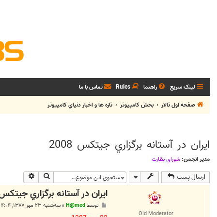
لینک سریع
راهنما
Rules
تماس با ما
صفحه اول تالار
بخش كامپيوتر
تازه ها و اخبار دنياي کامپيوتر
ايران در آستانه ‌‌‌برگزاري ‌جيتكس‌ 2008
مدیر انجمن:
شوراي نظارت
جستجو
جستجوی پی
ارسال پست
ايران در آستانه ‌‌‌برگزاري ‌جيتكس‌ 008
پ
توسط
H@med
»
سه‌شنبه ۲۳ مهر ۱۳۸۷, ۴:۰۴ ب.ظ
س
Old Moderator