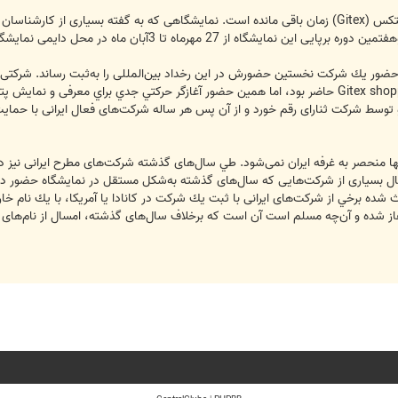
کمتر از 5 روز ديگر به برپايی نمايشگاه جيتكس (Gitex) زمان باقی مانده است. نمايشگاهی كه به
 3‌‌آبان ماه در محل دايمی نمايشگاه‌های دبی، همانند سال‌های گذشته، برپا شود.
برای نخستين بار در سال 1372 و با حضور يك شركت نخستين حضورش در اين رخداد بين‌المللی را به‌ثبت 
1373 به بعد آن شركت تنها در بخش Gitex shopper حاضر بود، اما همين حضور آغازگر حركتي جد
راني در قالب غرفه ايران در سال 2003 و توسط شركت ثنارای رقم خورد و از آن پس هر ساله شركت‌های فعال 
 منحصر به غرفه ايران نمی‌شود. طي سال‌های گذشته شركت‌های مطرح ايرانی نيز در ا
سال بسياری از شركت‌هايی كه سال‌های گذشته به‌شكل مستقل در نمايشگاه حضور داشته‌
ث شده برخي از شركت‌های ايرانی با ثبت يك شركت در كانادا يا آمريكا، با يك نا