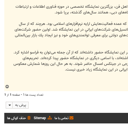
 گفته بسياری از كارشناسان اهل فن، بزرگترين نمايشگاه تخصصی در حوزه فناوری اطلاعات و ارتباطات
رساند. شركتی كه عمده فعاليت‌هايش ارايه نرم‌افزارهای اسلامی بود. هرچند كه از سال
ي براي معرفی و نمايش پتانسيل‌های شركت‌های ايراني در اين نمايشگاه شد. اولين حضور شركت‌های
ايرانی با حمايت‌های دولتی برای معرفی توانمندی‌های خود و نيز ايجاد يك بازار بين‌المللی
ين نمايشگاه حضور داشته‌اند كه از آن جمله می‌توان به فراسو اشاره كرد.
اند، با اسامی ‌ديگری در نمايشگاه حضور پيدا كرده‌اند. تحريم‌های
م خارجی در جيتكس امسال حاضر شوند. به هر حال اين روزها شمارش معكوس
ب
ا
تعداد پست ها:1 • صفحه
1
از
1
ل
ا
پرش به
تماس با ما
Sitemap
حذف کوکی ها