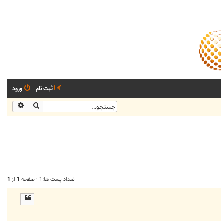
ثبت نام
ورود
جستجو
جستجو
تعداد پست ها:1 • صفحه
1
از
1