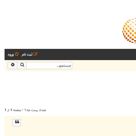
ثبت نام
ورود
جستجو
جستجو
تعداد پست ها:1 • صفحه
1
از
1