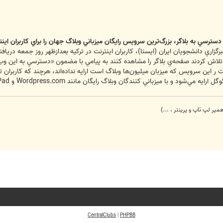
ترسي به بلاگر، بزرگ‌ترين سرويس رايگان ميزباني وبلاگ جهان را براي كاربران اين
گزاري دانشجويان ايران (ايسنا)، كاربران اينترنت در تركيه بعدازظهر روز جمعه د
 تلاش كردند صفحه‌ي بلاگر را مشاهده كنند به پيامي با مضمون «دسترسي به اين 
 ر اين سرويس كه ميزبان ميليون‌ها وبلاگ است ارايه نداده‌اند، هرچند كه كاربرا
يزباني كنندگان وبلاگ رايگان مانند Wordpress.com و Six Apart's TypePad رقابت مي‌كند
میر لپ تاپ و پرینتر ، ...)
CentralClubs
|
PHPBB