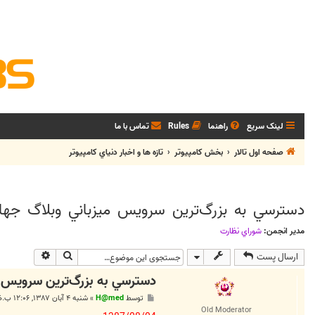
لینک سریع
راهنما
Rules
تماس با ما
صفحه اول تالار
بخش كامپيوتر
تازه ها و اخبار دنياي کامپيوتر
دسترسي به بزرگ‌ترين سرويس ميزباني وبلاگ جها
مدیر انجمن:
شوراي نظارت
جستجو
جستجوی پی
ارسال پست
دسترسي به بزرگ‌ترين سرويس م
پ
توسط
H@med
»
شنبه ۴ آبان ۱۳۸۷, ۱۲:۰۶ ب.ظ
س
Old Moderator