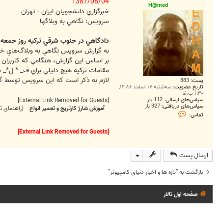
ت
1387/08/04
H@med
خبرگزاري دانشجويان ايران - تهران
سرويس: نگاهي به وبلاگها
دادگاهي در جنوب شرقي تركيه روز جمعه دس
به گزارش سرويس نگاهي به وبلاگ‌هاي خبر
بر اساس اين گزارش، هنگامي كه كاربران
مقامات تركيه هيچ دليلي براي ف_ * ل*_ ت
لازم به ذكر است كه اين سرويس توسط گوگل ارايه مي‌شود و با م
پست:
883
تاریخ عضویت:
سه‌شنبه ۱۴ اسفند ۱۳۸۶,
۱:۳۰ ب.ظ
سپاس‌های ارسالی:
112 بار
[External Link Removed for Guests]
سپاس‌های دریافتی:
327 بار
آموزش شارژ کارتریج و تعمیر انواع
(راهنمای تع
ت
تماس:
م
ا
س
[External Link Removed for Guests]
H
@
m
ارسال پست
e
d
بازگشت به “تازه ها و اخبار دنياي کامپيوتر”
صفحه اول تالار