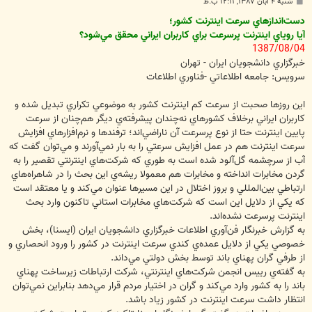
پ
شنبه ۴ آبان ۱۳۸۷, ۱۲:۱۱ ب.ظ
س
ت
دست‌اندازهاي سرعت اينترنت كشور؛
آيا روياي اينترنت پرسرعت براي كاربران ايراني محقق مي‌شود؟
1387/08/04
خبرگزاري دانشجويان ايران - تهران
سرويس: جامعه اطلاعاتي -فناوري اطلاعات
اين روزها صحبت از سرعت كم اينترنت کشور به موضوعي تکراري تبديل شده و
كاربران ايراني برخلاف کشورهاي نه‌چندان پيشرفته‌ي ديگر هم‌چنان از سرعت
پايين اينترنت حتا از نوع پرسرعت آن ناراضي‌اند؛ ترفندها و نرم‌افزارهاي افزايش
سرعت اينترنت هم در عمل افزايش سرعتي را به بار نمي‌آورند و مي‌توان گفت كه
آب از سرچشمه گل‌آلود شده است به طوري كه شركت‌هاي اينترنتي تقصير را به
گردن مخابرات انداخته و مخابرات هم معمولا ريشه‌ي اين بحث را در شاهراه‌هاي
ارتباطي بين‌المللي و بروز اختلال در اين مسيرها عنوان مي‌كند و يا معتقد است
كه يكي از دلايل اين است كه شركت‌هاي مخابرات استاني تاكنون وارد بحث
اينترنت پرسرعت نشده‌اند.
به گزارش خبرنگار فن‌آوري اطلاعات خبرگزاري دانشجويان ايران (ايسنا)، بخش
خصوصي يكي از دلايل عمده‌ي كندي سرعت اينترنت در كشور را ورود انحصاري و
از طرفي گران پهناي باند توسط بخش دولتي مي‌داند.
به گفته‌ي رييس انجمن شرکت‌هاي اينترنتي، شركت ارتباطات زيرساخت پهناي
باند را به كشور وارد مي‌كند و گران در اختيار مردم قرار مي‌دهد بنابراين نمي‌توان
انتظار داشت سرعت اينترنت در كشور زياد باشد.