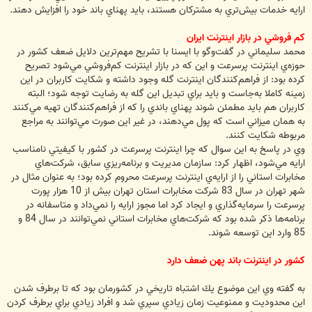
ارايه خدمات بيش‌تري به مشترکان هستند، بايد پهناي باند خود را افزايش دهند.
كم فروشي در بازار اينترنت ايران
محمد سليماني در گفت‌وگو با ايسنا با تشريح مهم‌ترين دلايل ضعف كشور در
حوزه‌ي اينترنت پرسرعت و اين كه در بازار اينترنت كم‌فروشي مي‌شود تصريح
كرده بود: از فراهم‌كنندگان اينترنت گله وجود داشته و شكايت كاربران در اين
زمينه‌ كاملا به‌جاست و بايد براي تبديل اين گله به رضايت توجه شود؛ البته
كاربران هم بايد مطمئن شوند پهناي باندي را كه از فراهم‌كنندگان تهيه مي‌كنند
به همان ميزاني است كه پول مي‌دهند، در غير اين صورت مي‌توانند به مراجع
مربوطه شكايت كنند.
وي در پاسخ به اين سوال كه چرا اينترنت پرسرعت در كشور با كيفيتي نامناسب
ارايه مي‌شود، اظهار كرد: سازمان مديريت و برنامه‌ريزي سابق، شركت‌هاي
مخابرات استاني را از ارايه‌ي اينترنت پرسرعت محروم كرده بود؛ به عنوان مثال در
شهر تهران در سال 83 شركت مخابرات استان تهران بيش از 10 هزار پورت
پرسرعت را سرمايه‌گذاري و ايجاد كرد اما مجوز ارايه را نمي‌داد و متاسفانه در
برنامه‌ها ذكر شده بود كه شركت‌هاي مخابرات استاني نمي‌توانند در سال 84 و
85 وارد اين توسعه شوند.
كشور در اينترنت باند پهن ضعف دارد
به گفته وي اين موضوع يك اشتباه تاريخي در كشورمان بود كه تا برطرف شدن
اين محدوديت و ممنوعيت زمان زيادي سپري شد و افراد زيادي براي برطرف كردن