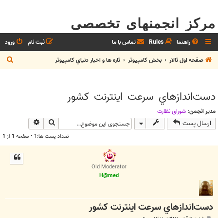
مرکز انجمنهای تخصصی
راهنما
Rules
تماس با ما
ثبت نام
ورود
ج
صفحه اول تالار
بخش كامپيوتر
تازه ها و اخبار دنياي کامپيوتر
س
ت
دست‌اندازهاي سرعت اينترنت كشور
ج
و
مدیر انجمن:
شوراي نظارت
جستجو
جستجوی پیش
ارسال پست
تعداد پست ها:1 • صفحه
1
از
1
Old Moderator
H@med
دست‌اندازهاي سرعت اينترنت كشور