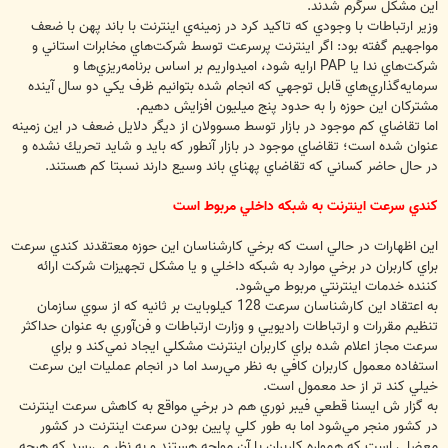
اين مشكل سرگرم شدند.
وزير ارتباطات با وجودي كه تاكيد كرد در زمينه‌ي اينترنت با باند پهن با ضعف
مواجهيم گفته بود: اگر اينترنت پرسرعت توسط شركت‌هاي مخابرات استاني و
شركت‌هاي ندا يا PAP ارايه شود، اميدواريم بر اساس برنامه‌ريزي‌ها و
سرمايه‌گذاري‌هاي قابل توجهي كه انجام شده بتوانيم ظرف يكي دو سال آينده
مشتركان اين حوزه را به حدود پنج ميليون افزايش دهيم.
اما تقاضاي كم موجود در بازار توسط مسوولان از ديگر دلايل ضعف در اين زمينه
عنوان شده است؛ تقاضاي موجود در بازار آنطور كه بايد و شايد تحريك نشده و
در حال حاضر كساني كه تقاضاي پهناي باند وسيع دارند نسبتا كم هستند.
كندي سرعت اينترنت به شبكه داخلي مربوط است
اين اظهارات در حالي است كه برخي كارشناسان اين حوزه معتقدند کندي سرعت
براي کاربران در برخي موارد به شبکه داخلي و يا مشکل تجهيزات شرکت ارائه
کننده خدمات اينترنتي مربوط مي‌شود.
به اعتقاد اين كارشناسان سرعت 128 کيلوبايت بر ثانيه که از سوي سازمان
تنظيم مقررات و ارتباطات راديويي و وزارت ارتباطات و فن‌آوري به عنوان حداکثر
سرعت مجاز اعلام شده براي کاربران اينترنت مشکلي ايجاد نمي‌کند و براي
استفاده معمول کاربران کافي به نظر مي‌رسد اما در انجام عمليات اين سرعت
خيلي كند تر از حد معمول است.
به گزار ش ايسنا قطعي فيبر نوري هم در برخي مواقع به كاهش سرعت اينترنت
در كشور منجر مي‌شود اما به طور كلي پايين بودن سرعت اينترنت در كشور
معضلي است كه همواره كاربران با آن مواجه هستند و به نظر مي‌رسد كه هرچه