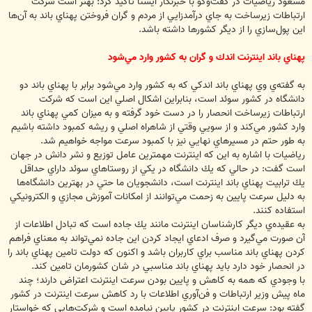
مسعود رياضيات در گفت‌وگو با خبرنگار ايسنا تاكيد كرد: بهتر است شركت
ارتباطات زيرساخت‌ به جاي درآمدزايي از مردم و گران فروختن پهناي باند به آن‌ها
اين پول‌سازي را از ديگر كشورها داشته باشد.
پهناي باند اينترنت اندك و گران به كشور وارد مي‌شود
به گفته‌ي وي پهناي باند اندكي كه به كشور وارد مي‌شود برابر با پهناي باند دو
دانشگاه در كشور سوئد است، بنابراين اشكال اصلي اين است كه شركت
ارتباطات زيرساخت انحصار را در دست خود گرفته و به ميزان كمي پهناي باند
وارد كشور مي‌كند و از سويي وقتي از شاهراه اصلي و ريشه كمبود داشته باشيم
به طور حتم در مسيرهاي نهايي نيز با كمبود سرعت مواجه خواهيم شد.
رياضيات با اشاره به اين كه اينترنت مهمترين عامل توزيع و نشر دانش در جهان
است گفت: در حالي ‌كه يك دانشگاه در يكي‌ از روستاهاي سوئد داراي حداقل
يك ترابيت پهناي ‌باند اينترنت است، دانشجويان ما حتي در بهترين دانشگاه‌ها
به دليل سرعت پايين به زحمت مي‌توانند از امكانات آموزش مجازي و الكترونيكي
استفاده كنند.
به عقيده‌ي ديگر كارشناسان اينترنت مانند يك جاده است كه تبادل اطلاعات از
آن صورت مي‌گيرد و صرف ادعاي ايجاد كردن اين جاده نمي‌تواند به معناي فراهم
كردن پهناي باند مناسب براي كاربران باشد و اكنون كه دولت تامين پهناي باند را
در انحصار خود دارد بايد پهناي باند مناسبي در شان كشورمان تامين كند.
با وجودي كه همه به كاهش و پايين بودن سرعت اينترنت اعتراض دارند؛ چند
ماه پيش وزير ارتباطات و فن‌آوري اطلاعات با رد کاهش سرعت اينترنت در کشور
گفته بود: سرعت اينترنت در کشور پايين نيامده است و شرکت‌هايي که خواستار