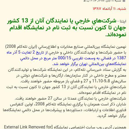
پ
شنبه ۱۱ آبان ۱۳۸۷, ۳:۱۴ ب.ظ
س
ت
شنبه، ۱۱ آبانماه ۱۳۸۷
شركت‌هاي خارجي يا نمايندگان آنان از 13 كشور
ايتنا -
جهان تا كنون نسبت به ثبت نام در نمايشگاه اقدام
نموده‌اند.
نهمين نمايشگاه بين‌المللي صنايع مخابرات و اطلاع‌رساني (ايران تله‌كام 2008)
با حضور شركت‌ها و توليدكنندگان داخلي و خارجي
از تاريخ 2 لغايت 5 آذر ماه
1387 در فضائي به وسعت تقريبي 000/15 متر مربع در محل دائمي
نمايشگاه‌هاي بين‌المللي تهران برگزار خواهد شد.
به گزارش ستاد خبررساني تله‌كام، در اين نمايشگاه شركت‌ها و توليدكنندگان
معتبر و مطرح داخلي در كنار سازمان‌ها، ارگان‌ها و شركت‌هاي دولتي در
سالن‌هاي 9،8-11،10 و 27 و فضاي باز مربوطه حضور خواهند يافت.
شركت‌هاي خارجي يا نمايندگان آنان از 13 كشور جهان تا كنون نسبت به ثبت
نام در نمايشگاه اقدام نموده‌اند.
شركت‌هاي خارجي يا نمايندگان عمدتا در سالن 27 حضور خواهند يافت.
شايان ذكر است همزمان با برگزاري نمايشگاه تله‌كام 2008، اولين كنفرانس
فناوري اطلاعات و ارتباطات، دستاوردها و پيشرفت‌ها در محل دائمي نمايشگاه‌ها
برگزار خواهد گرديد.
همچنين آدرس وب سايت اختصاصي نمايشگاه
[External Link Removed for