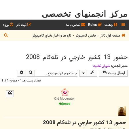
مرکز انجمنهای تخصصی
راهنما
Rules
تماس با ما
ثبت نام
ورود
ج
صفحه اول تالار
بخش كامپيوتر
تازه ها و اخبار دنياي کامپيوتر
س
ت
حضور 13 كشور خارجي در تله‌كام 2008
ج
و
مدیر انجمن:
شوراي نظارت
جستجو
جستجوی پیش
ارسال پست
تعداد پست ها:1 • صفحه
1
از
1
Old Moderator
H@med
حضور 13 كشور خارجي در تله‌كام 2008