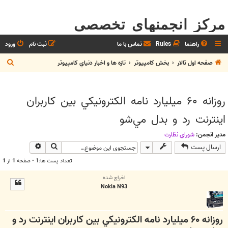
مرکز انجمنهای تخصصی
راهنما
Rules
تماس با ما
ثبت نام
ورود
ج
صفحه اول تالار
بخش كامپيوتر
تازه ها و اخبار دنياي کامپيوتر
س
ت
روزانه ‪ ۶۰‬ميليارد نامه الكترونيكي بين كاربران
ج
اينترنت رد و بدل مي‌شو
و
مدیر انجمن:
شوراي نظارت
جستجو
جستجوی پیش
ارسال پست
تعداد پست ها:1 • صفحه
1
از
1
اخراج شده
Nokia N93
روزانه ‪ ۶۰‬ميليارد نامه الكترونيكي بين كاربران اينترنت رد و