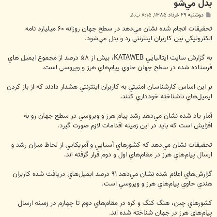
بدل مي‌شو
پ
دوشنبه ۲۹ خرداد ۱۳۸۵, ۸:۱۵ ب.ظ
س
ت
تحقيقات انجام شده نشان مي‌دهد در سطح جهان روزانه ‪ ۶۰‬ميليارد نامه
الكترونيكي بين كاربران اينترنتي رد و بدل مي‌شود.
به گزارش سايت ايتاليايي ‪ ،KATAWEB‬بيش از ‪ ۵۸‬درصد از مجموع ايميل هاي
فرستاده شده در سطح جهان حاوي پيام‌هاي هرز و ويروسي است.
بر اين اساس كارشناسان امنيتي به كاربران اينترنتي هشدار دادند كه از باز كردن
ايميل‌هاي ناشناخته خودداري كنند.
آمار ياد شده نشان مي‌دهد رشد پيام هرز و ويروسي در سطح جهان رو به
افزايش است كه بايد در اين زمينه اقدامات لازم صورت گيرد.
تحقيقات نشان مي‌دهد كه كشورهاي آسيايي و آمريكايي از لحاظ ميزان رشد و
ارسال پيام‌هاي هرز در مقام‌هاي اول و دوم قرار گرفته اند.
گزارش‌هاي اعلام شده نشان مي‌دهد ‪ ۹۱‬درصد ايميل‌هاي دريافت شده كاربران
هندي حاوي پيام‌هاي هرز و ويروسي است.
كشورهاي چين، هنگ كنگ و كره در مقام‌هاي دوم تا چهارم در زمينه ارسال
پيام‌هاي هرز در جهان شناخته شده اند.