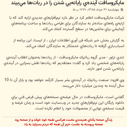
مايكروسافت آينده‌ي رايانه‌يي شدن را در ربات‌ها مي‌بيند
پ
چهارشنبه ۳۱ خرداد ۱۳۸۵, ۱۲:۳۰ ب.ظ
س
ت
شركت مايكروسافت اعلام كرد در نظر دارد نرم‌افزارهاي جديدي ارايه كند كه با
ارايه‌ي راه‌هاي ساده‌تر به سازندگان براي طراحي ربات‌ها و ساخت برنامه‌هاي
آزمايشي براي ماشين‌ها در سطح گسترده كمك مي‌كند.
به گزارش بخش خبر شبكه فن آوري اطلاعات ايران ، از ايسنا، اين برنامه از
اسباب‌بازي گرفته تا ربات‌هاي خدمتكار به سازندگان كمك مي‌كند.
تندي تراور - مدير گروه رباتيك مايكروسافت - از ربات‌ها به‌عنوان انقلاب آينده‌ي
رايانه‌هاي شخصي ياد كرد و گفت: معتقديم كه ربات‌ها نقش بسزايي در آينده‌ي
رايانه‌يي شدن امور دارند.
وي افزود: صنعت رباتيك در آينده‌ي بشر بسيار كارآمد خواهد بود و بازار آن تا 10
سال آينده به چندين ميليارد دلار مي‌رسد.
گفتني است، مايكروسافت در حال عرضه‌ي نسخه‌هاي پيش فرض فني براي
دانلود رايگان اين نرم‌افزارهاي جديد در وب‌سايت خود است و زمان عرضه و
قيمت نسخه‌ي نهايي از محصولات خود را اعلام نكرده است.
زندگي صحنه يکتاي هنرمندي ماست هرکسي نغمه خود خواند و از صحنه رود
صحنه پيوسته به جاست خرم آن نغمه که مردم بسپارند به ياد