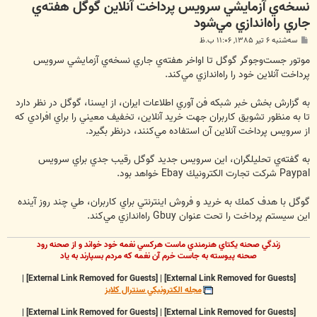
نسخه‌ي آزمايشي سرويس پرداخت آنلاين گوگل هفته‌ي
جاري راه‌اندازي مي‌شود
پ
سه‌شنبه ۶ تیر ۱۳۸۵, ۱۱:۰۶ ب.ظ
س
ت
موتور جست‌وجوگر گوگل تا اواخر هفته‌ي جاري نسخه‌ي آزمايشي سرويس
پرداخت آنلاين خود را راه‌اندازي مي‌كند.
به گزارش بخش خبر شبكه فن آوري اطلاعات ايران، از ایسنا، گوگل در نظر دارد
تا به منظور تشويق كاربران جهت خريد آنلاين، تخفيف معيني را براي افرادي كه
از سرويس پرداخت آنلاين آن استفاده مي‌كنند، درنظر بگيرد.
به گفته‌ي تحليلگران، اين سرويس جديد گوگل رقيب جدي براي سرويس
Paypal شركت تجارت الكترونيك Ebay خواهد بود.
گوگل با هدف كمك به خريد و فروش اينترنتي براي كاربران، طي چند روز آينده
اين سيستم پرداخت را تحت عنوان Gbuy راه‌اندازي مي‌كند.
زندگي صحنه يکتاي هنرمندي ماست هرکسي نغمه خود خواند و از صحنه رود
صحنه پيوسته به جاست خرم آن نغمه که مردم بسپارند به ياد
|
[External Link Removed for Guests]
|
[External Link Removed for Guests]
مجله الکترونيکي سنترال کلابز
|
[External Link Removed for Guests]
|
[External Link Removed for Guests]