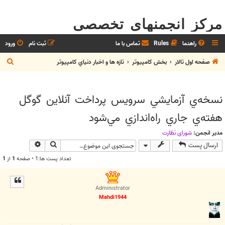
مرکز انجمنهای تخصصی
راهنما
Rules
تماس با ما
ثبت نام
ورود
ج
صفحه اول تالار
بخش كامپيوتر
تازه ها و اخبار دنياي کامپيوتر
س
ت
نسخه‌ي آزمايشي سرويس پرداخت آنلاين گوگل
ج
هفته‌ي جاري راه‌اندازي مي‌شود
و
مدیر انجمن:
شوراي نظارت
جستجو
جستجوی پیش
ارسال پست
تعداد پست ها:1 • صفحه
1
از
1
Administrator
Mahdi1944