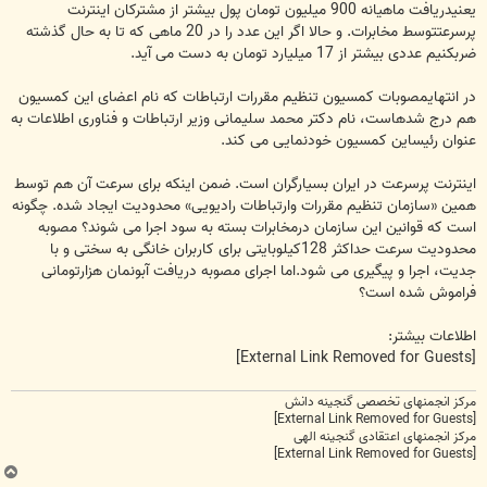
یعنیدریافت ماهیانه 900 میلیون تومان پول بیشتر از مشترکان اینترنت
پرسرعتتوسط مخابرات. و حالا اگر این عدد را در 20 ماهی که تا به حال گذشته
ضربکنیم عددی بیشتر از 17 میلیارد تومان به دست می آید.
در انتهایمصوبات کمسیون تنظیم مقررات ارتباطات که نام اعضای این کمسیون
هم درج شدهاست، نام دکتر محمد سلیمانی وزیر ارتباطات و فناوری اطلاعات به
عنوان رئیساین کمسیون خودنمایی می کند.
اینترنت پرسرعت در ایران بسیارگران است. ضمن اینکه برای سرعت آن هم توسط
همین «سازمان تنظیم مقررات وارتباطات رادیویی» محدودیت ایجاد شده. چگونه
است که قوانین این سازمان درمخابرات بسته به سود اجرا می شوند؟ مصوبه
محدودیت سرعت حداکثر 128کیلوبایتی برای کاربران خانگی به سختی و با
جدیت، اجرا و پیگیری می شود.اما اجرای مصوبه دریافت آبونمان هزارتومانی
فراموش شده است؟
اطلاعات بیشتر:
[External Link Removed for Guests]
مرکز انجمنهای تخصصی گنجینه دانش
[External Link Removed for Guests]
مرکز انجمنهای اعتقادی گنجینه الهی
[External Link Removed for Guests]
ب