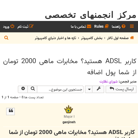
مرکز انجمنهای تخصصی
راهنما
Rules
تماس با ما
ثبت نام
ورود
ج
صفحه اول تالار
بخش كامپيوتر
تازه ها و اخبار دنياي کامپيوتر
س
ت
کاربر ADSL هستید؟ مخابرات ماهی 2000 تومان
ج
از شما پول اضافه
و
مدیر انجمن:
شوراي نظارت
جستجو
جستجوی پیش
ارسال پست
تعداد پست ها:8 • صفحه
1
از
1
Major I
ganjineh
کاربر ADSL هستید؟ مخابرات ماهی 2000 تومان از شما