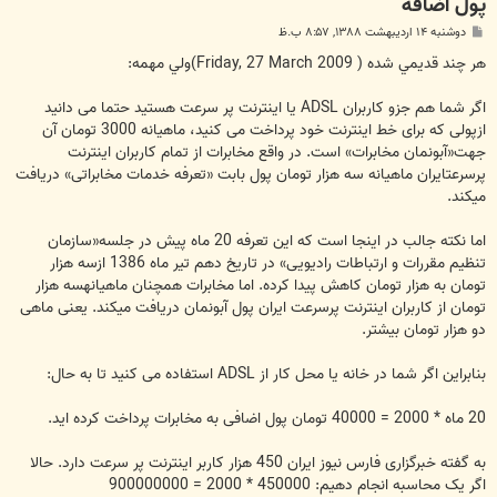
پول اضافه
پ
دوشنبه ۱۴ اردیبهشت ۱۳۸۸, ۸:۵۷ ب.ظ
س
ت
هر چند قديمي شده ( Friday, 27 March 2009)ولي مهمه:
اگر شما هم جزو کاربران ADSL یا اینترنت پر سرعت هستید حتما می دانید
ازپولی که برای خط اینترنت خود پرداخت می کنید، ماهیانه 3000 تومان آن
جهت«آبونمان مخابرات» است. در واقع مخابرات از تمام کاربران اینترنت
پرسرعتایران ماهیانه سه هزار تومان پول بابت «تعرفه خدمات مخابراتی» دریافت
میکند.
اما نکته جالب در اینجا است که این تعرفه 20 ماه پیش در جلسه«سازمان
تنظیم مقررات و ارتباطات رادیویی» در تاریخ دهم تیر ماه 1386 ازسه هزار
تومان به هزار تومان کاهش پیدا کرده. اما مخابرات همچنان ماهیانهسه هزار
تومان از کاربران اینترنت پرسرعت ایران پول آبونمان دریافت میکند. یعنی ماهی
دو هزار تومان بیشتر.
بنابراین اگر شما در خانه یا محل کار از ADSL استفاده می کنید تا به حال:
20 ماه * 2000 = 40000 تومان پول اضافی به مخابرات پرداخت کرده اید.
به گفته خبرگزاری فارس نیوز ایران 450 هزار کاربر اینترنت پر سرعت دارد. حالا
اگر یک محاسبه انجام دهیم: 450000 * 2000 = 900000000