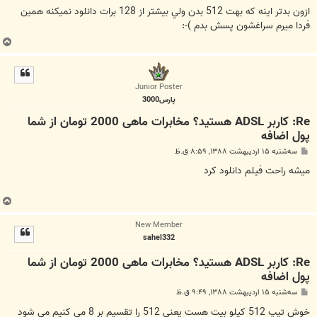
س
ت
ازون بدتر اينه كه بهت 512 بدن ولي بيشتر از 128 برات دانلود نميكنه همين
فردا ميرم سراغشون پسش بدم )-:
ب
ا
ل
ا
Junior Poster
پارس3000
Re: کاربر ADSL هستید؟ مخابرات ماهی 2000 تومان از شما
پول اضافه
پ
سه‌شنبه ۱۵ اردیبهشت ۱۳۸۸, ۸:۵۹ ق.ظ
س
ت
ميشه راحت فيلم دانلود كرد
ب
ا
New Member
ل
sahel332
ا
Re: کاربر ADSL هستید؟ مخابرات ماهی 2000 تومان از شما
پول اضافه
پ
سه‌شنبه ۱۵ اردیبهشت ۱۳۸۸, ۹:۴۹ ق.ظ
س
ت
خوش تیپ 512 کیلو بیت هست یعنی 512 را تقسیم بر 8 می کنیم می شود