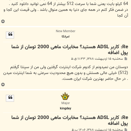
64 کیلو بایت یعنی شما با سرعت 512 بیشتر از 64 نمی توانید دانلود کنید .
در ضمن فکر کنم در همه جای دنیا به همین منوال باشد . ولی قیمت این کجا و
آن کجا
ب
ا
New Member
ل
امرانكا
ا
Re: کاربر ADSL هستید؟ مخابرات ماهی 2000 تومان از شما
پول اضافه
پ
سه‌شنبه ۱۵ اردیبهشت ۱۳۸۸, ۱۱:۳۳ ق.ظ
س
ت
دوستان من نميدونم از كدوم شركت اينترنت گرفتين ولى من از سپنتا گرفتم
(512) خيلى عالى هستش و بدون هيچ محدوديت سرعتى به شما اينترنت ميدن
. در حال حاضر بهترين شركت ايران هست.
ب
ا
ل
ا
Major
kingday
Re: کاربر ADSL هستید؟ مخابرات ماهی 2000 تومان از شما
پول اضافه
پ
سه‌شنبه ۱۵ اردیبهشت ۱۳۸۸, ۱۲:۰۶ ب.ظ