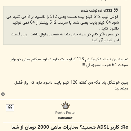
س
ت
sahel332 نوشته شده:
خوش تیپ 512 کیلو بیت هست یعنی 512 را تقسیم بر 8 می کنیم می
شود 64 کیلو بایت یعنی شما با سرعت 512 بیشتر از 64 نمی توانید
دانلود کنید .
در ضمن فکر کنم در همه جای دنیا به همین منوال باشد . ولی قیمت
این کجا و آن کجا
عجيبه من تاحالا فكرميكردم 128 كيلو بايت دارم دانلود ميكنم يعني دو برابر
سرعت 64 عجب معجزه اي !!!
ببين خوشگل بابا مگه من گفتم 128 كيلو بايت دانلود دارم كه ابراز فضل
مينماييد.
ب
ا
ل
ا
Rookie Poster
BarBaBoY
Re: کاربر ADSL هستید؟ مخابرات ماهی 2000 تومان از شما