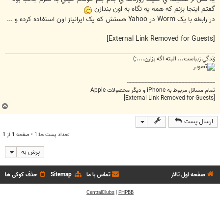
گفتم اينجا بزنم که همه يه نگاه به اون بندازن
در رابطه با يک Worm در Yahoo هستش که يک ايرانياز اون استفاده کرده و ...
[External Link Removed for Guests]
زندگي زيباست... البته اگه بزارن....;)
------------------------------------------------------------
تمام مسائل مربوط به iPhone و دیگر محصولات Apple
[External Link Removed for Guests]
ب
ا
ارسال پست
ل
ا
تعداد پست ها:1 • صفحه
1
از
1
پرش به
صفحه اول تالار
تماس با ما
Sitemap
حذف کوکی ها
CentralClubs
|
PHPBB