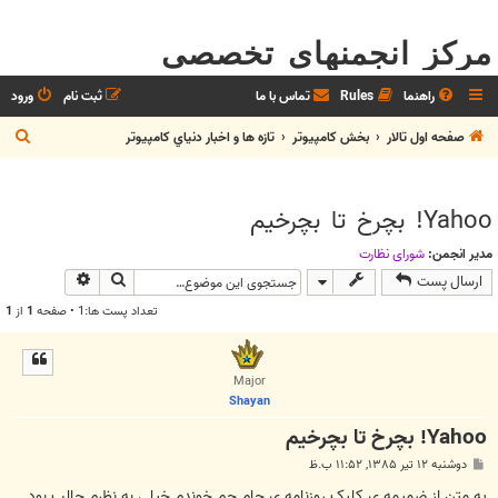
مرکز انجمنهای تخصصی
راهنما
Rules
تماس با ما
ثبت نام
ورود
ج
صفحه اول تالار
بخش كامپيوتر
تازه ها و اخبار دنياي کامپيوتر
س
ت
Yahoo! بچرخ تا بچرخيم
ج
و
مدیر انجمن:
شوراي نظارت
جستجو
جستجوی پیش
ارسال پست
تعداد پست ها:1 • صفحه
1
از
1
Major
Shayan
Yahoo! بچرخ تا بچرخيم
پ
دوشنبه ۱۲ تیر ۱۳۸۵, ۱۱:۵۲ ب.ظ
س
ت
يه متن از ضميمه ي کليک روزنامه ي جام جم خوندم خيلي به نظرم جالب بود