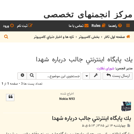
مرکز انجمنهای تخصصی
راهنما
Rules
تماس با ما
ثبت نام
ورود
ج
صفحه اول تالار
بخش كامپيوتر
تازه ها و اخبار دنياي کامپيوتر
س
ت
يك پايگاه اينترنتي جالب درباره شهدا
ج
و
مدیر انجمن:
شوراي نظارت
جستجو
جستجوی پیش
ارسال پست
تعداد پست ها:3 • صفحه
1
از
1
اخراج شده
Nokia N93
يك پايگاه اينترنتي جالب درباره شهدا
پ
چهارشنبه ۱۴ تیر ۱۳۸۵, ۵:۱۳ ق.ظ
س
ت