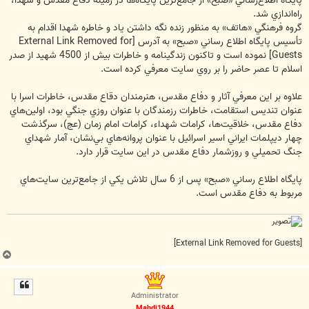
پايگاه اطلاع‌رساني «صبح» از جامع‌ترين پايگاه‌ها در زمينه دفاع مقدس و شهدا،
راه‌اندازي شد.
گروه فرهنگي «هاتف» به منظور زنده نگه داشتن ياد و خاطره شهدا اقدام به
تأسيس پايگاه اطلاع رساني «صبح» به آدرس
[External Link Removed for
Guests]
نموده است و تاکنون زندگينامه و خاطرات بيش از 4500 شهيد از صدر
اسلام تا عصر حاضر را بر روي سايت معرفي کرده است.
علاوه بر اين معرفي آثار و دفاع مقدس، هنرمندان دقاع مقدس، خاطرات اسرا با
عنوان تنديس استقامت، خاطرات رزمندگان با عنوان روزي جنگي بود، اولين‌هاي
دفاع مقدس، خلاقيت‌ها، کرامات شهداء، کرامات امام زمان (عج)، سرگذشت
چهار ديپلمات ايراني اسير اسرائيل با عنوان پروانه‌هاي بي‌نشان، آمار شهداي
جنگ تحميلي و روزشمار دفاع مقدس در اين سايت قرار دارد.
پايگاه اطلاع رساني «صبح» پس از 6 سال تلاش يکي از جامع‌ترين سايت‌هاي
مربوط به دفاع مقدس است.
[External Link Removed for Guests]
ب
ا
ل
ا
Administrator
Mahdi1944