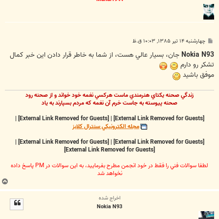
پ
چهارشنبه ۱۴ تیر ۱۳۸۵, ۱۰:۰۳ ق.ظ
س
ت
Nokia N93
جان، بسيار عالي هست، از شما به خاطر قرار دادن اين خبر كمال
تشكر رو دارم
موفق باشيد
زندگي صحنه يکتاي هنرمندي ماست هرکسي نغمه خود خواند و از صحنه رود
صحنه پيوسته به جاست خرم آن نغمه که مردم بسپارند به ياد
|
[External Link Removed for Guests]
|
[External Link Removed for Guests]
مجله الکترونيکي سنترال کلابز
|
[External Link Removed for Guests]
|
[External Link Removed for Guests]
[External Link Removed for Guests]
لطفا سوالات فني را فقط در خود انجمن مطرح بفرماييد، به اين سوالات در PM پاسخ داده
نخواهد شد
ب
ا
اخراج شده
ل
Nokia N93
ا