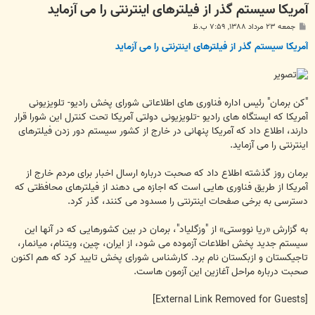
آمریکا سیستم گذر از فیلترهای اینترنتی را می آزماید
پ
جمعه ۲۳ مرداد ۱۳۸۸, ۷:۵۹ ب.ظ
س
ت
آمریکا سیستم گذر از فیلترهای اینترنتی را می آزماید
"کن برمان" رئیس اداره فناوری های اطلاعاتی شورای پخش رادیو- تلویزیونی
آمریکا که ایستگاه های رادیو -تلویزیونی دولتی آمریکا تحت کنترل این شورا قرار
دارند، اطلاع داد که آمریکا پنهانی در خارج از کشور سیستم دور زدن فیلترهای
اینترنتی را می آزماید.
برمان روز گذشته اطلاع داد که صحبت درباره ارسال اخبار برای مردم خارج از
آمریکا از طریق فناوری هایی است که اجازه می دهند از فیلترهای محافظتی که
دسترسی به برخی صفحات اینترنتی را مسدود می کنند، گذر کرد.
به گزارش «ریا نووستی» از "وزگلیاد"، برمان در بین کشورهایی که در آنها این
سیستم جدید پخش اطلاعات آزموده می شود، از ایران، چین، ویتنام، میانمار،
تاجیکستان و ازبکستان نام برد. کارشناس شورای پخش تایید کرد که هم اکنون
صحبت درباره مراحل آغازین این آزمون هاست.
[External Link Removed for Guests]