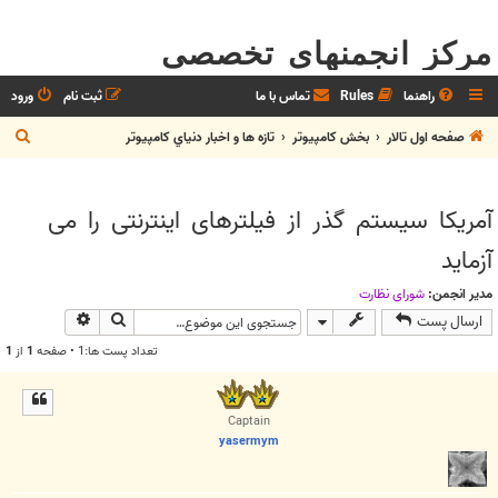
مرکز انجمنهای تخصصی
راهنما
Rules
تماس با ما
ثبت نام
ورود
ج
صفحه اول تالار
بخش كامپيوتر
تازه ها و اخبار دنياي کامپيوتر
س
ت
آمریکا سیستم گذر از فیلترهای اینترنتی را می
ج
آزماید
و
مدیر انجمن:
شوراي نظارت
جستجو
جستجوی پیش
ارسال پست
تعداد پست ها:1 • صفحه
1
از
1
Captain
yasermym