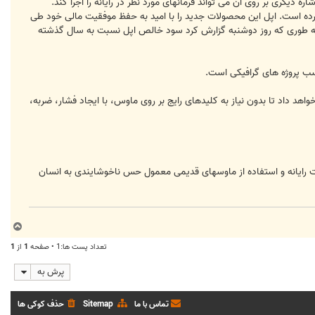
یگری بر روی آن می تواند فرمانهای مورد نظر در رایانه را اجرا کند.
جهیزات رایانه ای خود را با معرفی iMac جدید و ماوسی لمسی ارائه کرده است. اپل این محصولات جدید را با امید به حفظ موفقیت مالی خود طی
 به طوری که روز دوشنبه گزارش کرد سود خالص اپل نسبت به سال گذشته
ود گذاشته است. این ابزار 69 دلاری به کاربران این امکان را خواهد داد تا بدون نیاز به کلیدهای رایج بر روی ماوس، با ایجاد فشار، ضربه،
رایانه و استفاده از ماوسهای قدیمی معمول حس ناخوشایندی به انسان
ب
ا
تعداد پست ها:1 • صفحه
1
از
1
ل
ا
پرش به
تماس با ما
Sitemap
حذف کوکی ها