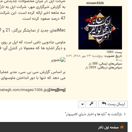
ت
شرکت اپل در میان محصولات جدیدش ماوس لمس
misam5526
سه ماهه اخیر ارائه کرده است. این شرک
47 درصد صعود کرده است.
iMacهای جدید از نمایشگر بزرگتر، 21 و 27 اینچی برخوردار بوده و پردازشگر آنها نسبت به مدلهای قدیمی بسیار سریعتر و مناسب پروژه های گرافیکی است.
و دیگر اشاره ها که معمولا در کنترل آی- فو
پست:
1885
تاریخ عضویت:
پنج‌شنبه ۲۳ مهر ۱۳۸۸, ۶:۳۱
ب.ظ
سپاس‌های ارسالی:
588 بار
سپاس‌های دریافتی:
2859 بار
بر اساس گزارش سی بی سی، مدیر عملیاتی
می دهد که تنها با دور انداختن ماوسهای ق
beiragh.com/images/1006.jpg
[/img]
[img]
ارسال پست
بازگشت به “تازه ها و اخبار دنياي کامپيوتر”
صفحه اول تالار