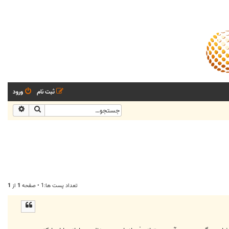
ثبت نام
ورود
جستجو
جستجو
تعداد پست ها:1 • صفحه
1
از
1