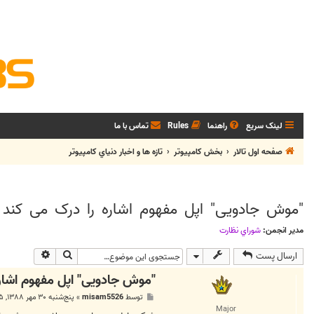
لینک سریع
راهنما
Rules
تماس با ما
صفحه اول تالار
بخش كامپيوتر
تازه ها و اخبار دنياي کامپيوتر
"موش جادویی" اپل مفهوم اشاره را درک می کند
مدیر انجمن:
شوراي نظارت
جستجو
جستجوی پی
ارسال پست
"موش جادویی" اپل مفهوم اشاره
پ
توسط
misam5526
»
پنج‌شنبه ۳۰ مهر ۱۳۸۸, ۲:۵۵ ب.ظ
س
Major