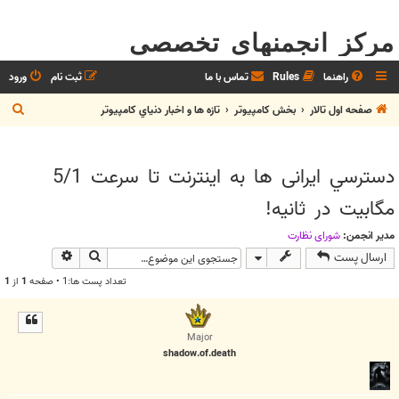
مرکز انجمنهای تخصصی
راهنما
Rules
تماس با ما
ثبت نام
ورود
ج
صفحه اول تالار
بخش كامپيوتر
تازه ها و اخبار دنياي کامپيوتر
س
ت
دسترسي ایرانی ها به اينترنت تا سرعت 5/1
ج
مگابيت در ثانيه!
و
مدیر انجمن:
شوراي نظارت
جستجو
جستجوی پیش
ارسال پست
تعداد پست ها:1 • صفحه
1
از
1
Major
shadow.of.death