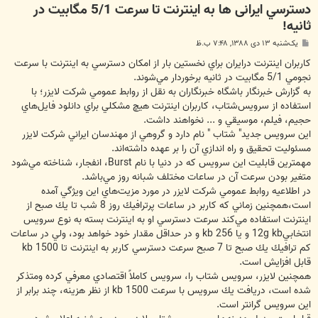
دسترسي ایرانی ها به اينترنت تا سرعت 5/1 مگابيت در
ثانيه!
پ
یک‌شنبه ۱۳ دی ۱۳۸۸, ۷:۴۸ ب.ظ
س
ت
كاربران اينترنت درايران براي نخستين بار از امكان دسترسي به اينترنت با سرعت‌
نجومي 5/1 مگابيت در ثانيه برخوردار مي‌شوند.
به گزارش خبرنگار باشگاه خبرنگاران به نقل از روابط عمومي شركت لايزر؛ با
استفاده از سرويس‌شتاب، كاربران اينترنت هيچ مشكلي براي دانلود فايل‌هاي
حجيم، فيلم، موسيقي و ... نخواهند داشت.
اين سرويس جديد" شتاب " نام دارد و گروهي از مهندسان ايراني شركت لايزر
مسئوليت تحقيق و راه اندازي آن را بر عهده داشته‌اند.
مهمترين قابليت اين سرويس كه در دنيا با نام Burst، انفجار، شناخته مي‌شود
متغير بودن سرعت آن در ساعات مختلف شبانه روز مي‌باشد.
در اطلاعيه روابط عمومي شركت لايزر در مورد مزيت‌هاي اين ويژگي آمده
است،همچنين زماني كه كاربر در ساعات پرترافيك روز 8 شب تا يك صبح از
اينترنت استفاده مي‌كند سرعت دسترسي او به اينترنت بسته به نوع سرويس‌
انتخابي12g kb و يا 256 kb و در حداقل مقدار خود خواهد بود، ولي در ساعات
كم ترافيك يك صبح تا 7 صبح سرعت دسترسي كاربر به اينترنت تا 1500 kb
قابل افزايش است.
همچنين لايزر، سرويس شتاب را، سرويس كاملاً اقتصادي معرفي كرده ومتذكر
شده است، دريافت يك سرويس با سرعت 1500 kb از نظر هزينه، چند برابر از
اين سرويس گرانتر است.