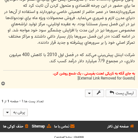
ما براي حضور در اين چرخه اقتصادي و متحول كردن آن ثابت كرد كه
ميكروپردازنده‌ها در عصر حاضر از اهميتي خاصي برخوردارند و استفاده از آن‌ها در
دنياي مدرن لازم و ضروري مي‌نمايد. فروش محصولات ويژه ماه براي نوت‌بوك‌ها
نيز در اين فصل بسيار مستثنا بود». به عقيده اوتليني، مركز توليد تراشه‌هاي
مخصوص سرورها نيز در اين مدت با افزايش چشمگير سود خود مواجه شد. او
در ادامه گفت: «در اين فصل سرورها بازار بسيار داغي داشتند و مراكز مختلف
تمركز اصلي خود را بر سرورهاي پيشرفته و جديد قرار دادند».
شركت اينتل پيش‌بيني مي‌كند كه در فصل اول 2010 با كاهش 400 ميليون
دلاري، در مجموع 7/9 ميليارد دلار درآمد كسب كند.
به جای آنکه به تاریکی لعنت بفرستی ، یک شمع روشن کن.
[External Link Removed for Guests]
ب
ا
ارسال پست
ل
ا
تعداد پست ها:1 • صفحه
1
از
1
پرش به
صفحه اول تالار
تماس با ما
Sitemap
حذف کوکی ها
CentralClubs
|
PHPBB