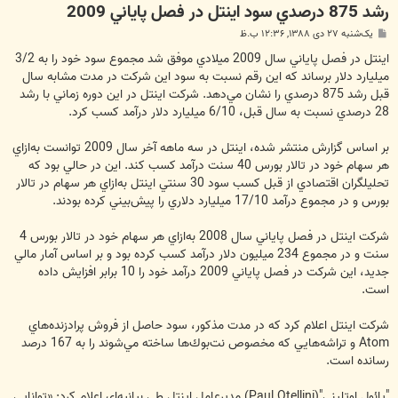
رشد 875 درصدي سود اينتل در فصل پاياني 2009
پ
یک‌شنبه ۲۷ دی ۱۳۸۸, ۱۲:۳۶ ب.ظ
س
ت
اينتل در فصل پاياني سال 2009 ميلادي موفق شد مجموع سود خود را به 3/2
ميليارد دلار برساند كه اين رقم نسبت به سود اين شركت در مدت مشابه سال
قبل رشد 875 درصدي را نشان مي‌دهد. شركت اينتل در اين دوره زماني با رشد
28 درصدي نسبت به سال قبل، 6/10 ميليارد دلار درآمد كسب كرد.
بر اساس گزارش منتشر شده، اينتل در سه ماهه آخر سال 2009 توانست به‌ازاي
هر سهام خود در تالار بورس 40 سنت درآمد كسب كند. اين در حالي بود كه
تحليلگران اقتصادي از قبل كسب سود 30 سنتي اينتل به‌ازاي هر سهام در تالار
بورس و در مجموع درآمد 17/10 ميليارد دلاري را پيش‌بيني كرده بودند.
شركت اينتل در فصل پاياني سال 2008 به‌ازاي هر سهام خود در تالار بورس 4
سنت و در مجموع 234 ميليون دلار درآمد كسب كرده بود و بر اساس آمار مالي
جديد، اين شركت در فصل پاياني 2009 درآمد خود را 10 برابر افزايش داده
است.
شركت اينتل اعلام كرد كه در مدت مذكور، سود حاصل از فروش پرادزنده‌هاي
Atom و تراشه‌هايي كه مخصوص نت‌بوك‌ها ساخته مي‌شوند را به 167 درصد
رسانده است.
"پائول اوتليني"(Paul Otellini) مديرعامل اينتل طي بيانيه‌اي اعلام كرد: «توانايي