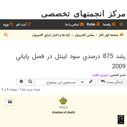
مرکز انجمنهای تخصصی
راهنما
Rules
تماس با ما
ثبت نام
ورود
ج
صفحه اول تالار
بخش كامپيوتر
تازه ها و اخبار دنياي کامپيوتر
س
ت
رشد 875 درصدي سود اينتل در فصل پاياني
ج
2009
و
مدیر انجمن:
شوراي نظارت
جستجو
جستجوی پیش
ارسال پست
تعداد پست ها:1 • صفحه
1
از
1
Major
shadow.of.death