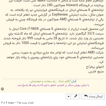
گيگاهرتز اعلام شده است و شامل 6 مگابايت حافظه كش است. قيمت اين
پردازنده در فروشگاه Howard هم‌اكنون 240 دلار است.
تراشه‌هاي 6 هسته‌اي اينتل در فروشگاه‌هاي غيراينترنتي نيز راه يافته‌اند. به
عنوان مثال، سايت اينترنتي ExpReview در گزارشي جديد اعلام كرده است كه
يكي از تراشه‌هاي 6 هسته‌اي AMD هم‌اكنون در يك فروشگاه چيني به فروش
مي‌رسد.
اين محصول قيمت ارزان‌تر از تراشه‌هاي 6 هسته‌اي Core i7-980X اينتل با
سرعت 33/3 گيگاهرتز دارد. تراشه‌هاي 6 هسته‌اي اينتل كه ماه گذشته براي
نخستين بار وارد بازار شدند، تا تاريخ 28 ماس به قيمت ‌999 دلار فروخته شدند.
فروشگاه‌هاي اينترنتي نيز اين تراشه‌ها را هم‌اكنون با قيمت 1000 دلار به فروش
مي‌رسانند.
شركت AMD اعلام كرده است كه اواخر ماه جاري ميلادي به صورت رسمي
نخستين تراشه‌هاي 6 هسته‌اي خود براي رايانه‌هاي روميزي را روانه بازار خواهد
كرد.
انتهاي پيام/ح
منبع: فارس
"
قرآن"
(کلام خدا) ...راه سعادت و خوشبختی.
با عرض پوزش،دیگر در انجمن حضور ندارم،که به پیام ها پاسخ بدم.
ب
ا
ارسال پست
ل
ا
تعداد پست ها:1 • صفحه
1
از
1