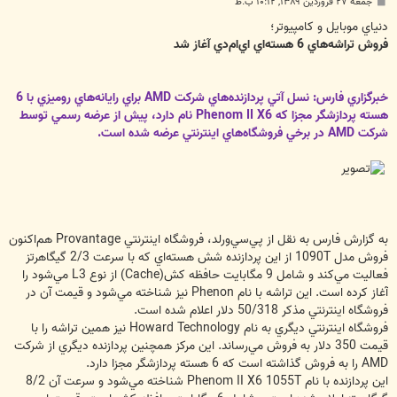
پ
جمعه ۲۷ فروردین ۱۳۸۹, ۱۰:۱۲ ب.ظ
س
ت
دنياي موبايل و كامپيوتر؛
فروش تراشه‌هاي 6 هسته‌اي اي‌ام‌دي آغاز شد
خبرگزاري فارس: نسل آتي پردازنده‌هاي شركت AMD براي رايانه‌هاي روميزي با 6
هسته پردازشگر مجزا كه Phenom II X6 نام دارد، پيش از عرضه رسمي توسط
شركت AMD در برخي فروشگاه‌هاي اينترنتي عرضه شده است.
به گزارش فارس به نقل از پي‌سي‌ورلد، فروشگاه اينترنتي Provantage هم‌اكنون
فروش مدل 1090T از اين پردازنده شش هسته‌اي كه با سرعت 2/3 گيگاهرتز
فعاليت مي‌كند و شامل 9 مگابايت حافظه كش(Cache) از نوع L3 مي‌شود را
آغاز كرده است. اين تراشه با نام Phenon نيز شناخته مي‌شود و قيمت آن در
فروشگاه اينترنتي مذكر 50/318 دلار اعلام شده است.
فروشگاه اينترنتي ديگري به نام Howard Technology نيز همين تراشه را با
قيمت 350 دلار به فروش مي‌رساند. اين مركز همچنين پردازنده ديگري از شركت
AMD را به فروش گذاشته است كه 6 هسته پردازشگر مجزا دارد.
اين پردازنده با نام Phenom II X6 1055T شناخته مي‌شود و سرعت آن 8/2