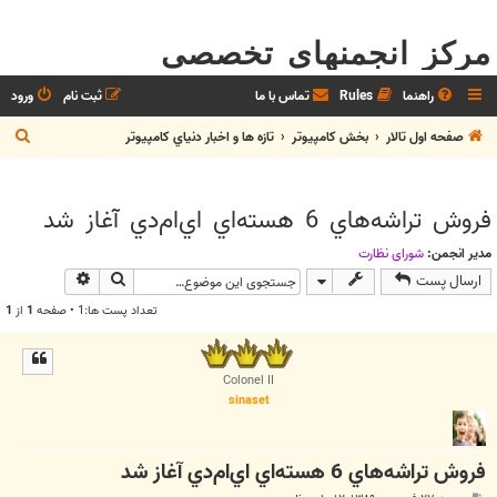
مرکز انجمنهای تخصصی
راهنما
Rules
تماس با ما
ثبت نام
ورود
ج
صفحه اول تالار
بخش كامپيوتر
تازه ها و اخبار دنياي کامپيوتر
س
ت
فروش تراشه‌هاي 6 هسته‌اي اي‌ام‌دي آغاز شد
ج
و
مدیر انجمن:
شوراي نظارت
جستجو
جستجوی پیش
ارسال پست
تعداد پست ها:1 • صفحه
1
از
1
Colonel II
sinaset
فروش تراشه‌هاي 6 هسته‌اي اي‌ام‌دي آغاز شد