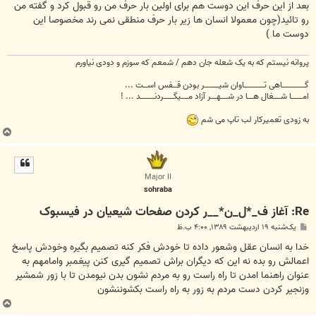
بعد از این حرف این دوست هم برای اولین بار حرف من رو قبول کرد و گفته من
رو تائید(چون معمولا انسان ها زیر بار حرف منطقی نمی رند مخصوصا این
دوست ما )
پروانه نیستم که به یک شعله جان دهم / شمعم که سوزم و دودی نیاورم
گــــــــــــــــاهی تــــــــــــــاوان شیــــــــــر بودن قـــفس اســـت ...
امــــــــا شـــــغال هــــا در شـــــهــــر آزاد مـــــیگـــــــردنــــــــــد ... !
به زودی تعمیرکار لب تاپ می شم
ب
ا
ل
ا
Major II
sohraba
Re: آغاز ف_*ل_ن*__ر کردن صفحات شیعیان در فیس‏بوک
پ
یک‌شنبه ۱۹ اردیبهشت ۱۳۸۹, ۴:۰۰ ب.ظ
س
ت
خدا به انسان عقل وشعور داده تا خودش فکر کنه تصمیم بگیره وخودش پاسخ
اعمالش رو بده نه این که دیگران براش تصمیم گیری کنن پیغمبر وامامهم به
عنوان راهنما امدن تا راه راست رو به مردم نشون بدن نیومدن تا با زور شمشیر
وزنجیر کردن دست مردم به زور به راه راست بکشوننشون
ب