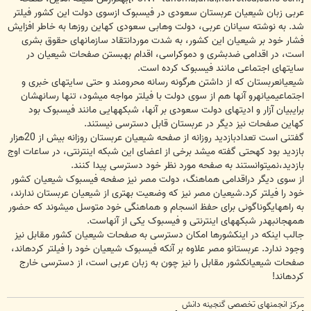
عربی زبان شیعیان عربستان سعودی در فیس‏بوک ازسوی دولت این کشور فیلتر
شد. به نوشته سی‏ان‏ان عربی، دولت وهابی سعودی کهاین روزها به خاطر افزایش
فشار خود بر شیعیان این کشور، به شدت موردانتقاد سازمان‏های حقوق بشری
است، در اقدامی ضدبشری و دموکراسی، اقدام بهبستن صفحات شیعیان در
سایت‏های اجتماعی مانند فیس‏بوک کرده است.
شیعیانعربستان که از داشتن هرگونه رسانه محرومند و حتی سایت‏های خبری و
اجتماعیمیانه‏رو آنها هم از سوی دولت با فیلتر مواجه می‏شود، تنها رسانه‏شان
برایبیان آزار و ادیت‏های دولت سعودی بر آنها، شبکه‏هایی مانند فیس‏بوک بود
کهاین صفحات نیز دیگر در عربستان قابل دسترسی نیستند.
گفتنی است تعدادبازدید روزانه از صفحه شیعیان عربستان روزانه بیش از 20هزار
بازدید بود کهحتی گفته می‏شد برخی از اعضای این شبکه اینترنتی، در ساعات اوج
بازدید،نمی‏توانستند به صفحه مورد نظر خود دسترسی پیدا کنند.
از سوی دیگر دراقدامی هماهنگ، دولت مصر نیز صفحه فیس‏بوک شیعیان کشور
خود را فیلتر کرد.شیعیان مصر نیز که وضعیت بهتری از شیعیان عربستان ندارند،
به راه‏هایگوناگونی برای حفظ انسجام و هماهنگی خود متوسل می‏شوند که حضور
همه‏جانبهدر شبکه‏های اینترنتی و فیس‏بوک یکی از آنهاست.
جالب اینکه در اینکشورها امکان دسترسی به صفحات شیعیان کشور مقابل نیز
وجود ندارد. عربستانو مصر علاوه بر آنکه فیس‏بوک شیعیان خود را فیلتر کرده‏اند،
صفحات شیعیانکشور مقابل را نیز چون به زبان عربی است، از دسترسی خارج
کرده‏اند!
مرکز انجمنهای تخصصی گنجینه دانش