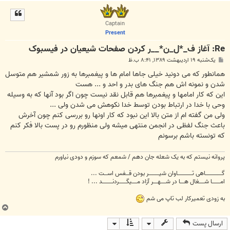
ا
ل
ا
Captain
Present
Re: آغاز ف_*ل_ن*__ر کردن صفحات شیعیان در فیس‏بوک
پ
یک‌شنبه ۱۹ اردیبهشت ۱۳۸۹, ۸:۴۱ ب.ظ
س
ت
همانطور که می دونید خیلی جاها امام ها و پیغمبرها به زور شمشیر هم متوسل
شدن و نمونه اش هم جنگ های بدر و احد و ... هست
این که کار امامها و پیغمبرها هم قابل نقد نیست چون اگر بود آنها که به وسیله
وحی با خدا در ارتباط بودن توسط خدا نکوهش می شدن ولی ...
ولی من گفته ام از متن بالا این نبود که کار اونها رو بررسی کنم چون آخرش
باعث جنگ لفظی در انجمن منتهی میشه ولی منظورم رو در پست بالا فکر کنم
که تونسته باشم برسونم
پروانه نیستم که به یک شعله جان دهم / شمعم که سوزم و دودی نیاورم
گــــــــــــــــاهی تــــــــــــــاوان شیــــــــــر بودن قـــفس اســـت ...
امــــــــا شـــــغال هــــا در شـــــهــــر آزاد مـــــیگـــــــردنــــــــــد ... !
به زودی تعمیرکار لب تاپ می شم
ب
ا
ارسال پست
ل