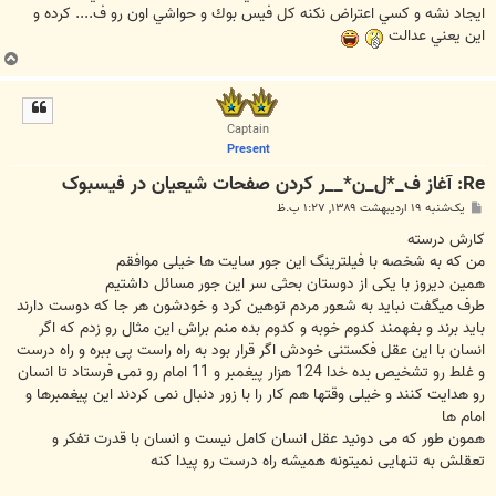
ايجاد نشه و كسي اعتراض نكنه كل فيس بوك و حواشي اون رو ف.... كرده و
اين يعني عدالت
ب
ا
ل
ا
Captain
Present
Re: آغاز ف_*ل_ن*__ر کردن صفحات شیعیان در فیس‏بوک
پ
یک‌شنبه ۱۹ اردیبهشت ۱۳۸۹, ۱:۲۷ ب.ظ
س
ت
کارش درسته
من که به شخصه با فیلترینگ این جور سایت ها خیلی موافقم
همین دیروز با یکی از دوستان بحثی سر این جور مسائل داشتیم
طرف میگفت نباید به شعور مردم توهین کرد و خودشون هر جا که دوست دارند
باید برند و بفهمند کدوم خوبه و کدوم بده منم براش این مثال رو زدم که اگر
انسان با این عقل فکستنی خودش اگر قرار بود به راه راست پی ببره و راه درست
و غلط رو تشخیص بده خدا 124 هزار پیغمبر و 11 امام رو نمی فرستاد تا انسان
رو هدایت کنند و خیلی وقتها هم کار را با زور دنبال نمی کردند این پیغمبرها و
امام ها
همون طور که می دونید عقل انسان کامل نیست و انسان با قدرت تفکر و
تعقلش به تنهایی نمیتونه همیشه راه درست رو پیدا کنه