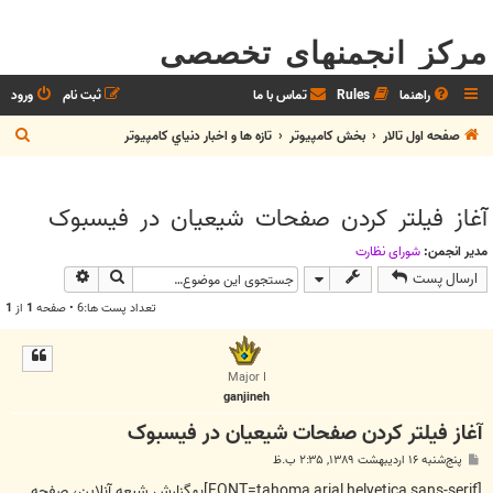
مرکز انجمنهای تخصصی
راهنما
Rules
تماس با ما
ثبت نام
ورود
ج
صفحه اول تالار
بخش كامپيوتر
تازه ها و اخبار دنياي کامپيوتر
س
ت
آغاز فیلتر کردن صفحات شیعیان در فیس‏بوک
ج
و
مدیر انجمن:
شوراي نظارت
جستجو
جستجوی پیش
ارسال پست
تعداد پست ها:6 • صفحه
1
از
1
Major I
ganjineh
آغاز فیلتر کردن صفحات شیعیان در فیس‏بوک
پ
پنج‌شنبه ۱۶ اردیبهشت ۱۳۸۹, ۲:۳۵ ب.ظ
س
ت
[FONT=tahoma,arial,helvetica,sans-serif]بهگزارش شیعه آنلاین، صفحه