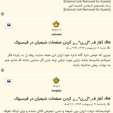
[External Link Removed for Guests]
مرکز انجمنهای اعتقادی گنجینه الهی
[External Link Removed for Guests]
ب
ا
ل
ا
Major II
sohraba
Re: آغاز ف_*ل_ن*__ر کردن صفحات شیعیان در فیس‏بوک
پ
شنبه ۱۸ اردیبهشت ۱۳۸۹, ۹:۴۸ ب.ظ
س
ت
چیزی که عوض داره گله نداره خود ایران این همه سایت روف ل ت رکرده فکر
نمیکنم شایسته باشه دراین مورد حرفی بزنه حتی اگر سایتی باشه که شاید هم
به دولت ربطی نداشته باشه
ب
ا
ل
ا
Major
kingday
Re: آغاز ف_*ل_ن*__ر کردن صفحات شیعیان در فیس‏بوک
پ
یک‌شنبه ۱۹ اردیبهشت ۱۳۸۹, ۹:۱۱ ق.ظ
س
ت
خوشبختانه دولت ايران بين شيعه و سني تبعيض قائل نشده و براي اينكه تفرقه