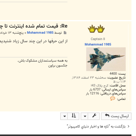
Re: قيمت تمام شده اينترنت تا چند ماه ديگر كاهش مي‌يابد
پ
توسط
Mohammad 1985
»
پنج‌شنبه ۱۳ خرداد ۱۳۸۹, ۱۲:۲۹ ب.ظ
س
Captain II
ت
از این حرفها در این چند سال زیاد شنیدی
Mohammad 1985
به همه سياستمداران مشکوک باش.
جکسون براون
پست:
4400
تاریخ عضویت:
سه‌شنبه ۲۳ اسفند ۱۳۸۴,
۱:۱۴ ب.ظ
محل اقامت:
کرج پلاک 43!
سپاس‌های ارسالی:
6737 بار
سپاس‌های دریافتی:
12116 بار
ت
تماس:
م
ا
س
M
ارسال پست
o
h
a
بازگشت به “تازه ها و اخبار دنياي کامپيوتر”
m
m