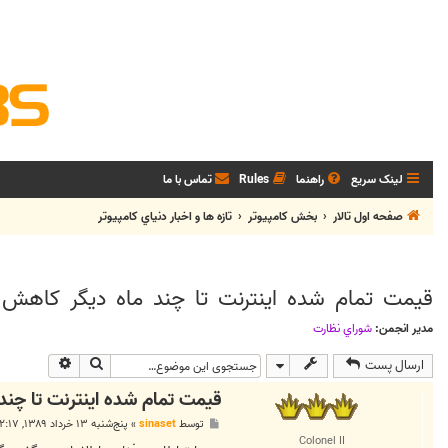
لینک سریع
راهنما
Rules
تماس با ما
صفحه اول تالار
بخش كامپيوتر
تازه ها و اخبار دنياي کامپيوتر
قيمت تمام شده اينترنت تا چند ماه ديگر كاهش م
مدیر انجمن:
شوراي نظارت
جستجو
جستجوی پی
ارسال پست
قيمت تمام شده اينترنت تا چند
پ
توسط
sinaset
»
پنج‌شنبه ۱۳ خرداد ۱۳۸۹, ۱۲:۱۷ ق.ظ
س
Colonel II