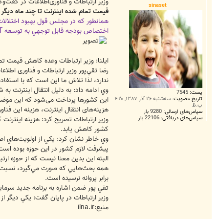
ت
وزیر ارتباطات و فناوری‌اطلاعات در گفت‌وگو 
sinaset
قيمت تمام شده اينترنت تا چند ماه ديگر
همانطور كه در مجلس قول بهبود اختلالات
اختصاص بودجه قابل توجهي به توسعه IT است.
ایلنا: وزير ارتباطات وعده كاهش قيمت تمام
رضا تقي‌پور وزیر ارتباطات و فناوری اطلا
ندارد، لذا تلاش ما اين است كه با استفا
وي ادامه داد: به دلیل انتقال اینترنت به 
پست:
7545
این کشورها پرداخت می‌شود که این موضوع
تاریخ عضویت:
سه‌شنبه ۲۶ آذر ۱۳۸۷, ۴:۲۰
ب.ظ
هزینه‌های انتقال اینترنت، هزینه این فنا
سپاس‌های ارسالی:
9280 بار
سپاس‌های دریافتی:
22106 بار
وزیر ارتباطات تصریح کرد: هزینه اینترنت 
کشور کاهش یابد.
وي خاطر نشان كرد: يكي از اولويت‌هاي اصل
پيشرفت لازم كشور در اين حوزه بوده است، لذا ما 
البته اين بدين معنا نيست كه از حوزه ار
همه بحث‌هايي كه صورت مي‌گيرد، نسبت‌هاي
برابر پروانه نرسيده است.
تقي پور ضمن اشاره به برنامه جديد سرماي
وزير ارتباطات در پايان گفت: يكي ديگر از
منبع:ilna.ir