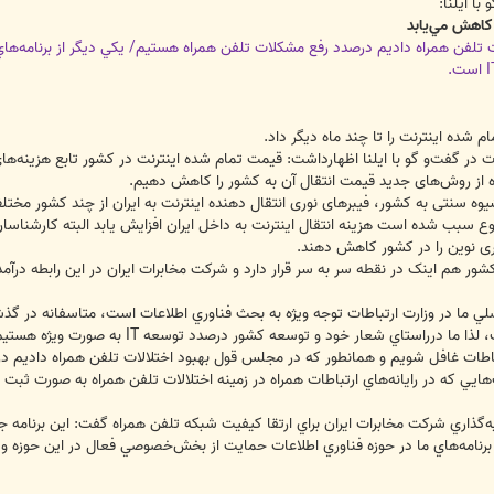
با ايلنا:
 كاهش مي‌يابد
 تلفن همراه داديم درصدد رفع مشكلات تلفن همراه هستيم/ يكي ديگر از برنامه‌ها
 شده اينترنت را تا چند ماه ديگر داد.
عات در گفت‌و گو با ايلنا اظهارداشت: قیمت تمام شده اینترنت در کشور تابع هزینه‌ه
ده از روش‌های جدید قیمت انتقال آن به کشور را کاهش دهیم.
شیوه سنتی به کشور، فیبرهای نوری انتقال دهنده اینترنت به ایران از چند کشور مختلف
 سبب شده است هزینه انتقال اینترنت به داخل ایران افزایش یابد البته کارشناسا
وری نوین را در کشور کاهش دهند.
کشور هم اینک در نقطه سر به سر قرار دارد و شرکت مخابرات ایران در این رابطه درآ
ي ما در وزارت ارتباطات توجه ويژه به بحث فناوري اطلاعات است، متاسفانه در گذشته
درراستاي شعار خود و توسعه كشور درصدد توسعه IT به صورت ويژه هستيم.
تباطات غافل شويم و همانطور كه در مجلس قول بهبود اختلالات تلفن همراه داديم در
ي كه در رايانه‌هاي ارتباطات همراه در زمينه اختلالات تلفن همراه به صورت ثبت 
ه‌گذاري شركت مخابرات ايران براي ارتقا كيفيت شبكه تلفن همراه گفت: اين برنامه 
 برنامه‌هاي ما در حوزه فناوري اطلاعات حمايت از بخش‌خصوصي فعال در اين حوزه و اخ