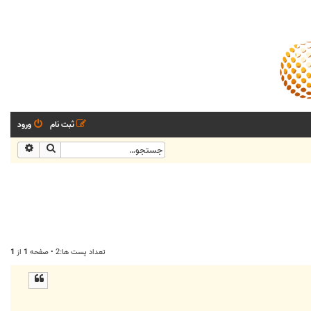
ثبت نام
ورود
جستجو
جستجو
تعداد پست ها:2 • صفحه
1
از
1