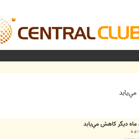
ي‌يابد
شرفته
 ماه ديگر كاهش مي‌يابد