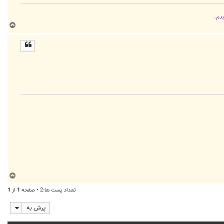
بدم.
ب
ا
ل
ا
ب
ا
تعداد پست ها:2 • صفحه
1
از
1
ل
ا
پرش به