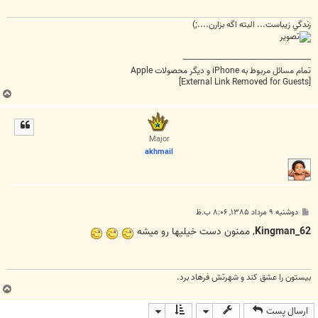
زندگي زيباست... البته اگه بزارن....;)
------------------------------------------------------------
تمام مسائل مربوط به iPhone و دیگر محصولات Apple
[External Link Removed for Guests]
ب
ا
ل
ا
Major
akhmail
پ
دوشنبه ۹ مرداد ۱۳۸۵, ۸:۰۶ ب.ظ
س
ت
Kingman_62
, ممنون دست خيليها رو ميشه
بيستون را عشق کند و شهرتش فرهاد برد.
ب
ا
ارسال پست
ل