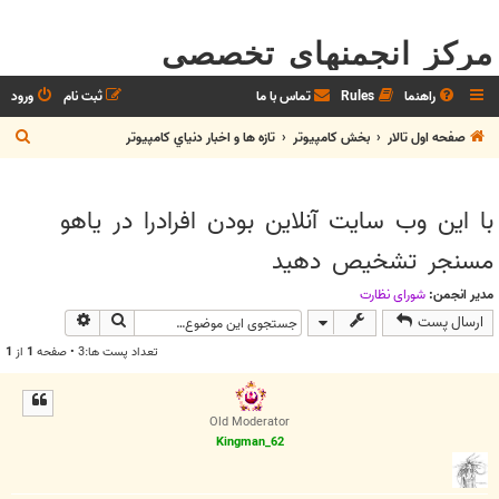
مرکز انجمنهای تخصصی
راهنما
Rules
تماس با ما
ثبت نام
ورود
ج
صفحه اول تالار
بخش كامپيوتر
تازه ها و اخبار دنياي کامپيوتر
س
ت
با اين وب سايت آنلاين بودن افرادرا در ياهو
ج
مسنجر تشخيص دهيد
و
مدیر انجمن:
شوراي نظارت
جستجو
جستجوی پیش
ارسال پست
تعداد پست ها:3 • صفحه
1
از
1
Old Moderator
Kingman_62