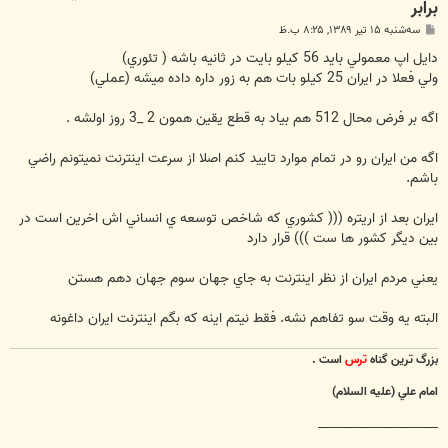
برابر
پ
سه‌شنبه ۱۵ تیر ۱۳۸۹, ۸:۲۵ ب.ظ
س
ت
دايل اپ معمولي بايد 56 كيلو بايت در ثانيه باشه ( تئوري)
ولي فعلا در ايران 25 كيلو بات هم به زور داره داده ميشه (عملي)
اگه بر فرض محال 512 هم بياد به قطع يقين همون 2 _3 روز اولشه .
اگه من ايران رو در تمام موارد تاييد كنم اصلا از سرعت اينترنت نميتونم راضي
باشم.
ايران بعد از اريتره ((( كشوري كه شاخص توسعه ي انساني اش اخرين است در
بين ديگر كشور ها ست ))) قرار دارد
يعني مردم ايران از نظر اينترنت به جاي جهان سوم جهان دهم هستن
البته يه وقت سو تفاهم نشه. فقط نيتم اينه كه بگم اينترنت ايران داغونه
بزرگ ترين گناه
ترس
است .
امام علي (عليه السلام)
________________________