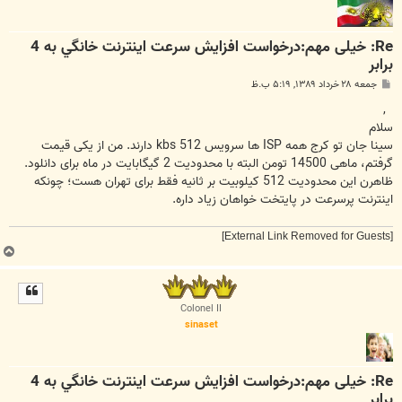
Re: خیلی مهم:درخواست افزايش سرعت اينترنت خانگي به 4
برابر
پ
جمعه ۲۸ خرداد ۱۳۸۹, ۵:۱۹ ب.ظ
س
ت
,
سلام
سینا جان تو کرج همه ISP ها سرویس 512 kbs دارند. من از یکی قیمت
گرفتم، ماهی 14500 تومن البته با محدودیت 2 گیگابایت در ماه برای دانلود.
ظاهرن این محدودیت 512 کیلوبیت بر ثانیه فقط برای تهران هست؛ چونکه
اینترنت پرسرعت در پایتخت خواهان زیاد داره.
[External Link Removed for Guests]
ب
ا
ل
ا
Colonel II
sinaset
Re: خیلی مهم:درخواست افزايش سرعت اينترنت خانگي به 4
برابر