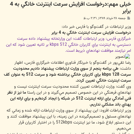
خیلی مهم:درخواست افزايش سرعت اينترنت خانگي به 4
برابر
پ
جمعه ۲۸ خرداد ۱۳۸۹, ۲:۳۱ ب.ظ
س
ت
وزير ارتباطات در گفت‌وگو با فارس خبر داد:
درخواست افزايش سرعت اينترنت خانگي به 4 برابر
خبرگزاري فارس: وزير ارتباطات گفت: اين وزارتخانه پيشنهاد داده سرعت
دسترسي به اينترنت براي كاربران خانگي 512 kbps بر ثانيه تعيين شود كه اين
امر نيازمند موافقت نهادهاي ذيربط است.
رضا تقي‌پور در گفت‌وگو با خبرنگار فناوري اطلاعات خبرگزاري فارس، اظهار
داشت:
طي برنامه پنجم از سوي وزارت ارتباطات پيشنهاد داديم محدوديت
سرعت kbps 128 براي كاربران خانگي برداشته شود و سرعت 512 به عنوان كف
سرعت اينترنت خانگي تعيين كردد.
وي گفت: وزارت ارتباطات تعيين كننده محدوديت سرعت اينترنت نيست و
نهادهاي فرهنگي در اين خصوص تصميم مي‌گيرند و در اين راستا
ما نيز از نظر
فني آمادگي براي ارائه اينترنت 512 در شبكه را ايجاد كرده‌ايم و براي ارائه اين
پهناي باند مشكلي نداريم.
وزير ارتباطات افزود: اين پيشنهاد از سوي وزارت ارتباطات ارائه شده و زماني كه
نهادهاي مسئول و تصميم‌گيرنده در اين زمينه، با اين پيشنهاد موافقت كنند و
اين دستور ابلاغ شود، ما نيز اينترنت 512kbps را در اختيار كاربران قرار
مي‌دهيم.