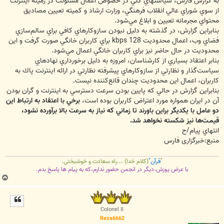
به گزارش فارس، سياستهاي كلي در خصوص اعمال مسئولت در زمينه اينترنت
از سوي شوراي عالي انقلاب فرهنگي، وزارت ارشاد و كميته تعيين مصاديق
محتواي مجرمانه تعيين و ابلاغ مي‌شود.
بنابراين گزارش، در گذشته به دليل نبودن سازوكارهاي كافي براي سالم‌سازي
فضاي وب، اعمال محدوديت 128 kbps براي كاربران خانگي صورت گرفت و اين
محدوديت در حال حاضر نيز براي كاربران خانگي اعمال مي‌شود.
بنابر اعتقاد بسياري از كارشناسان،‌ امروزه به دليل برخورداري نهادهاي
سياست‌گذار و نظارتي از سازوكارهاي پيشرفته نظارتي در ارائه اينترنت پاك به
كاربران، اعمال اين محدوديت چندان قانع‌كننده نيست.
بنابراين گزارش در حالي كه پايين‌ بودن سرعت دسترسي به اينترنت و گران بودن
آن در ايران همواره مورد اعتراض كاربران بوده است،
برخي با اعتقاد به ارتباط اين
دو عامل با يكديگر براين باورند تا زماني كه نياز به سرعت بالا برآورده نشود،
قيمـت‌ها نيز شكسته نخواهد شد.
انتهاي پيام/ح
منبع:خبرگزاری فارس
"
قرآن"
(کلام خدا) ...راه سعادت و خوشبختی.
با عرض پوزش،دیگر در انجمن حضور ندارم،که به پیام ها پاسخ بدم.
ب
ا
ل
ا
Colonel II
Reza6662