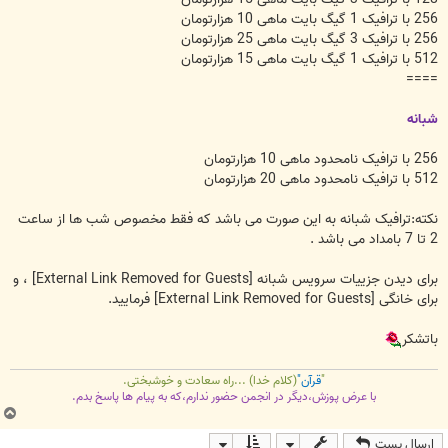
256 با ترافیک 1 گیگ بایت ماهی 10 هزارتومان
256 با ترافیک 3 گیگ بایت ماهی 25 هزارتومان
512 با ترافیک 1 گیگ بایت ماهی 15 هزارتومان
====
شبانه
256 با ترافیک نامحدود ماهی 10 هزارتومان
512 با ترافیک نامحدود ماهی 20 هزارتومان
نکته:ترافیک شبانه به این صورت می باشد که فقط مخصوص شب ها از ساعت
2 تا 7 بامداد می باشد .
برای دیدن جزییات سرویس شبانه
[External Link Removed for Guests]
، و
برای خانگی
[External Link Removed for Guests]
فرمایید.
باتشکر
"
قرآن"
(کلام خدا) ...راه سعادت و خوشبختی.
با عرض پوزش،دیگر در انجمن حضور ندارم،که به پیام ها پاسخ بدم.
ب
ا
ارسال پست