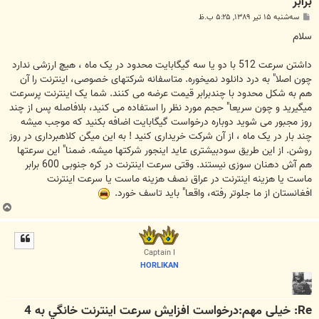
برابر
پ
سه‌شنبه ۱۵ تیر ۱۳۸۹, ۵:۲۵ ب.ظ
س
ت
سلام
داشتن سرعت 512 با دو یا سه گیگابایت محدود در یک ماه ، هیچ ارزشی ندارد
چون اصلا" به درد دانلود نمیخوره. متاسفانه شرکتهای خصوصی، اینترنت را آن
هم به شکل محدود با چندبرابر قیمت عرضه می کنند. شما یک اینترنت پرسرعت
میگیرید و چون سریعا" حجم مورد نظر را استفاده می کنید، بلافاصله پس از چند
روز مجبور می شوید دوباره درخواست گیگابایت اضافه بکنید که موجب میشه
چند بار در یک ماه ، از آن شرکت خریداری کنید ! به این میگن کلاهبرداری در روز
روشن. از این طریق سودبیشتری عاید اینجور شرکتها میشه. ضمنا" این سرعتها
هم آش دهنان سوزی نیستند. وقتی سرعت اینترنت در کره جنوبی 600 برابر
ماست یا هزینه اینترنت در عراق نصف هزینه ماست یا سرعت اینترنت
افغانستان از ما جلوتر رفته، واقعا" باید تاسف خورد.
ب
ا
ل
ا
Captain I
HORLIKAN
Re: خیلی مهم:درخواست افزايش سرعت اينترنت خانگي به 4