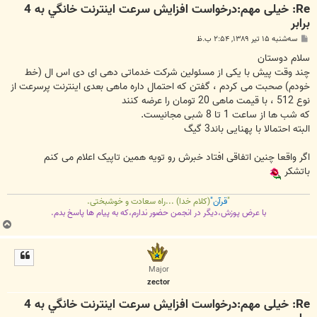
Re: خیلی مهم:درخواست افزايش سرعت اينترنت خانگي به 4
برابر
پ
سه‌شنبه ۱۵ تیر ۱۳۸۹, ۲:۵۴ ب.ظ
س
ت
سلام دوستان
چند وقت پیش با یکی از مسئولین شرکت خدماتی دهی ای دی اس ال (خط
خودم) صحبت می کردم ، گفتن که احتمال داره ماهی بعدی اینترنت پرسرعت از
نوع 512 ، با قیمت ماهی 20 تومان را عرضه کنند
که شب ها از ساعت 1 تا 8 شبی مجانیست.
البته احتمالا با پهنایی باند3 گیگ
اگر واقعا چنین اتفاقی افتاد خبرش رو تویه همین تاپیک اعلام می کنم
باتشکر
"
قرآن"
(کلام خدا) ...راه سعادت و خوشبختی.
با عرض پوزش،دیگر در انجمن حضور ندارم،که به پیام ها پاسخ بدم.
ب
ا
ل
ا
Major
zector
Re: خیلی مهم:درخواست افزايش سرعت اينترنت خانگي به 4