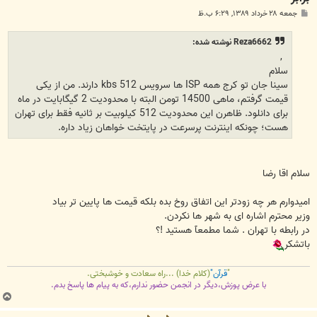
پ
جمعه ۲۸ خرداد ۱۳۸۹, ۶:۲۹ ب.ظ
س
ت
Reza6662 نوشته شده:
,
سلام
سینا جان تو کرج همه ISP ها سرویس 512 kbs دارند. من از یکی
قیمت گرفتم، ماهی 14500 تومن البته با محدودیت 2 گیگابایت در ماه
برای دانلود. ظاهرن این محدودیت 512 کیلوبیت بر ثانیه فقط برای تهران
هست؛ چونکه اینترنت پرسرعت در پایتخت خواهان زیاد داره.
سلام اقا رضا
امیدوارم هر چه زودتر این اتفاق روخ بده بلکه قیمت ها پایین تر بیاد
وزیر محترم اشاره ای به شهر ها نکردن.
در رابطه با تهران . شما مطمعآ هستید !؟
باتشکر
"
قرآن"
(کلام خدا) ...راه سعادت و خوشبختی.
با عرض پوزش،دیگر در انجمن حضور ندارم،که به پیام ها پاسخ بدم.
ب
ا