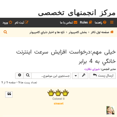
مرکز انجمنهای تخصصی
راهنما
Rules
تماس با ما
ثبت نام
ورود
ج
صفحه اول تالار
بخش كامپيوتر
تازه ها و اخبار دنياي کامپيوتر
س
ت
خیلی مهم:درخواست افزايش سرعت اينترنت
ج
خانگي به 4 برابر
و
مدیر انجمن:
شوراي نظارت
جستجو
جستجوی پیش
ارسال پست
تعداد پست ها:9 • صفحه
1
از
1
Colonel II
sinaset