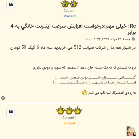
ل
ا
Captain
Present
Re: خیلی مهم:درخواست افزايش سرعت اينترنت خانگي به 4
برابر
پ
جمعه ۲۸ خرداد ۱۳۸۹, ۸:۳۶ ب.ظ
س
ت
در شیراز هم ما از شرکت صبانت 512 می خریدیم سه ماه 6 گیگ 59 تومان
پروانه نیستم که به یک شعله جان دهم / شمعم که سوزم و دودی نیاورم
گــــــــــــــــاهی تــــــــــــــاوان شیــــــــــر بودن قـــفس اســـت ...
امــــــــا شـــــغال هــــا در شـــــهــــر آزاد مـــــیگـــــــردنــــــــــد ... !
به زودی تعمیرکار لب تاپ می شم
ب
ا
ل
ا
Colonel II
sinaset