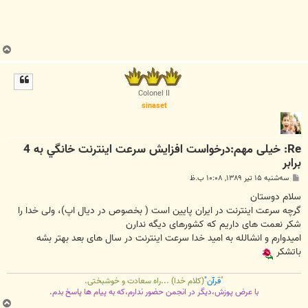
ب
ا
ل
ا
Colonel II
sinaset
Re: خیلی مهم:درخواست افزايش سرعت اينترنت خانگي به 4
برابر
پ
سه‌شنبه ۱۵ تیر ۱۳۸۹, ۱۰:۰۸ ب.ظ
س
ت
سلام دوستان
گرچه سرعت اینترنت در ایران پایین است ( بخصوص در دیال اپ)، ولی خدا را
شکر نعمت های داریم که کشورهای دیگه ندارن
امیدوارم و انشالله به امید خدا سرعت اینترنت در سال های بعد بهتر بشه
باتشکر
"
قرآن"
(کلام خدا) ...راه سعادت و خوشبختی.
با عرض پوزش،دیگر در انجمن حضور ندارم،که به پیام ها پاسخ بدم.
ب