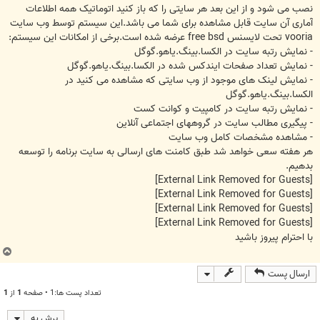
نصب می شود و از این بعد هر سایتی را که باز کنید اتوماتیک همه اطلاعات
آماری آن سایت قابل مشاهده برای شما می باشد.این سیستم توسط وب سایت
vooria تحت لایسنس free bsd عرضه شده است.برخی از امکانات این سیستم:
- نمایش رتبه سایت در الکسا.بینگ.یاهو.گوگل
- نمایش تعداد صفحات ایندکس شده در الکسا.بینگ.یاهو.گوگل
- نمایش لینک های موجود از وب سایتی که مشاهده می کنید در
الکسا.بینگ.یاهو.گوگل
- نمایش رتبه سایت در کامپیت و کوانت کست
- پیگیری مطالب سایت در گروههای اجتماعی آنلاین
- مشاهده مشخصات کامل وب سایت
هر هفته سعی خواهد شد طبق کامنت های ارسالی به سایت برنامه را توسعه
بدهیم.
[External Link Removed for Guests]
[External Link Removed for Guests]
[External Link Removed for Guests]
[External Link Removed for Guests]
با احترام پیروز باشید
ب
ا
ارسال پست
ل
ا
تعداد پست ها:1 • صفحه
1
از
1
پرش به