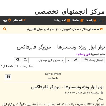
مرکز انجمنهای تخصصی
راهنما
Rules
تماس با ما
ثبت نام
ورود
ج
صفحه اول تالار
بخش كامپيوتر
تازه ها و اخبار دنياي کامپيوتر
س
ت
نوار ابزار ویژه وبمسترها . مرورگر فایرفاکس
ج
و
مدیر انجمن:
شوراي نظارت
جستجو
جستجوی پیش
ارسال پست
تعداد پست ها:1 • صفحه
1
از
1
New Member
seotools
نوار ابزار ویژه وبمسترها . مرورگر فایرفاکس
پ
پنج‌شنبه ۲۹ مهر ۱۳۸۹, ۴:۳۹ ق.ظ
س
ت
سلام
نوارابزار seov به صورت بتا ساخته شد.بعد از نصب برنامه روی فایرفاکس نوار ابزار