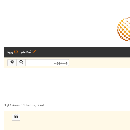
ثبت نام
ورود
جستجو
جستجو
تعداد پست ها:1 • صفحه
1
از
1