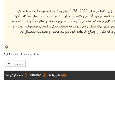
گزارش در مورد زندگی مجازیمان توضیح می دهد که به طور متوسظ هر دقیقه 2 عضو فیسبوک فوت می کنند و بر اساس این میزان، تنها در سال 2011، 1.78 میلیون عضو فیسبوک فوت خواهد کرد.
یت نامه ای دریافت می کنیم که با آن عضویت و حساب های مختلف آنها
 کاربری شبکه اجتماعی آن همین جوری میماند و خانواده آنها باید تصمیم
ون رمز عبور درگذشتگان نمی تواند به حساب بانکی، ایمیل، فیسبوک، تویتر، و
گ یکی از اوضاع خانواده خود بتوانند محتوا و عضویت دیجیتال آن
ب
ا
تعداد پست ها:1 • صفحه
1
از
1
ل
ا
پرش به
تماس با ما
Sitemap
حذف کوکی ها