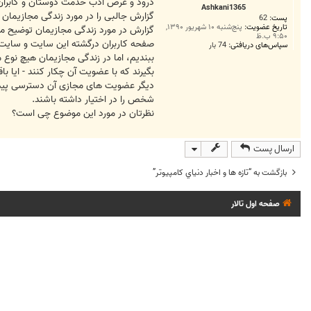
ت
درود و عرض ادب خدمت دوستان و کابران 
Ashkani1365
گزارش جالبی را در مورد زندگی مجازیمان 
پست:
62
تاریخ عضویت:
پنج‌شنبه ۱۰ شهریور ۱۳۹۰,
۹:۵۰ ب.ظ
صفحه کاربران درگشته این سایت و سایت 
سپاس‌های دریافتی:
74 بار
ببندیم، اما در زندگی مجازیمان هیچ نوع
بگیرند که با عضویت آن چکار کنند - ایا با
دیگر عضویت های مجازی آن دسترسی پیدا 
شخص را در اختیار داشته باشند.
نظرتان در مورد این موضوع چی است؟
ارسال پست
بازگشت به “تازه ها و اخبار دنياي کامپيوتر”
صفحه اول تالار