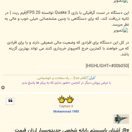
این دستگاه در تست گرافیکی با بازی Quake 3 توانسته FPS 20(فرم ریت ) در
ثانیه دریافت کند، که برای دستگاهی با چنین مشخصاتی خیلی خوب و عالی به
نظر میرسد.
در کل این دستگاه برای افرادی که وضعیت مالی ضعیفی دارند و یا برای افرادی
که می خواهند با کمترین خرج کامپیوتر خریداری کنند می تواند بهترین گزینه
باشد.
[HIGHLIGHT=#00b050]
تهیه و تنظیم :فرم سنترال کلوب
"
قرآن"
(کلام خدا) ...راه سعادت و خوشبختی.
با عرض پوزش،دیگر در انجمن حضور ندارم،که به پیام ها پاسخ بدم.
ب
ا
ل
ا
Captain II
Mohammad 1985
Re: آشنای باسیستم رایانه شخصی جدیدوبسیار ارزان قیمت