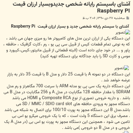
آشنای باسیستم رایانه شخصی جدیدوبسیار ارزان قیمت
Raspberry PI
پ
سه‌شنبه ۲۷ دی ۱۳۹۰, ۲:۰۶ ب.ظ
س
ت
آشنای با سیستم رایانه شخصی جدید و بسیار ارزان قیمت
Raspberry Pi
این دستگاه یکی از ارزان ترین مدل های کامیپوتر ها رو میزی جهان می باشد ،
که به نوعی تمام قطعات کیس از قبیل سی پی یو ، رم ،کارت گرافیک ، حافظه ،
پاور و ... در خود جای داده است (البته قطعاتی از قبیل مانیتور،کیس،کیبورد و
موس و کارت SD را باید جداگانه برای دستگاه تهیه کنید)
این دستگاه در دو نمونه A با قیمت 25 دلار و مدل B با قیمت 35 دلار به بازار
عرضه خواهد شد .
این دستگاه داریه یک سی پی یو مدله ARM با سرعت 700 مگاهرتز و رم مدل
SDRAM با مقدار حافظه 128 مگابایت در مدل A و 256 مگابایت در مدل B می
باشد . و داریه خروجی تصوری از نوع Composite RCA و HDMI می باشد
دستگاه مجهز به ورودی حافظه های SD / MMC / SDIO card slot می
باشد،مدل B این دستگاه مجهز به پورت 100/10 برای اتصال به شبکه می باشد
. مصرف برق این دستگاه 5 ولت است ، که با یک خروجی میکرو یو اس بی
تامین می شود ، همچنین این دستگاه مجهز به پورت یو اس بی (در مدل A یک
خروجی و در مدل B دو خروجی )می باشد .