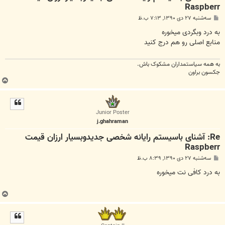
Raspberr
پ
سه‌شنبه ۲۷ دی ۱۳۹۰, ۷:۱۳ ب.ظ
س
ت
به درد وبگردی میخوره
منابع اصلی رو هم درج کنید
به همه سياستمداران مشکوک باش.
جکسون براون
ب
ا
ل
ا
Junior Poster
j.ghahraman
Re: آشنای باسیستم رایانه شخصی جدیدوبسیار ارزان قیمت
Raspberr
پ
سه‌شنبه ۲۷ دی ۱۳۹۰, ۸:۳۹ ب.ظ
س
ت
به درد کافی نت میخوره
ب
ا
ل
ا