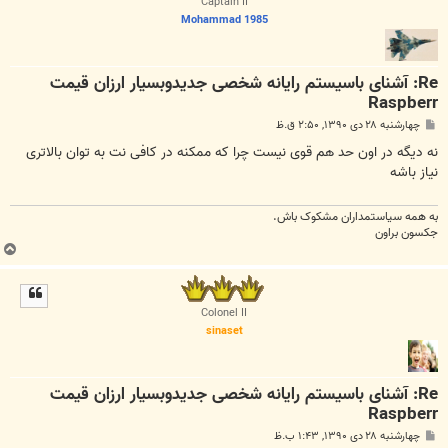
Captain II
Mohammad 1985
Re: آشنای باسیستم رایانه شخصی جدیدوبسیار ارزان قیمت
Raspberr
پ
چهارشنبه ۲۸ دی ۱۳۹۰, ۲:۵۰ ق.ظ
س
ت
نه دیگه در اون حد هم قوی نیست چرا که ممکنه در کافی نت به توان بالاتری
نیاز باشه
به همه سياستمداران مشکوک باش.
جکسون براون
ب
ا
ل
ا
Colonel II
sinaset
Re: آشنای باسیستم رایانه شخصی جدیدوبسیار ارزان قیمت
Raspberr
پ
چهارشنبه ۲۸ دی ۱۳۹۰, ۱:۴۳ ب.ظ
س