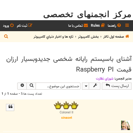
مرکز انجمنهای تخصصی
راهنما
Rules
تماس با ما
ثبت نام
ورود
ج
صفحه اول تالار
بخش كامپيوتر
تازه ها و اخبار دنياي کامپيوتر
س
ت
آشنای باسیستم رایانه شخصی جدیدوبسیار ارزان
ج
قیمت Raspberry PI
و
مدیر انجمن:
شوراي نظارت
جستجو
جستجوی پیش
ارسال پست
تعداد پست ها:5 • صفحه
1
از
1
Colonel II
sinaset