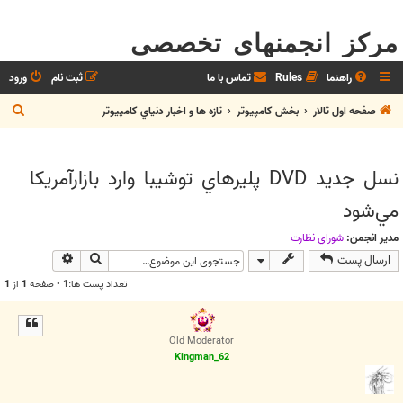
مرکز انجمنهای تخصصی
راهنما
Rules
تماس با ما
ثبت نام
ورود
ج
صفحه اول تالار
بخش كامپيوتر
تازه ها و اخبار دنياي کامپيوتر
س
ت
نسل جديد DVD پليرهاي توشيبا وارد بازار‌‏آمريكا
ج
مي‌‏شود
و
مدیر انجمن:
شوراي نظارت
جستجو
جستجوی پیش
ارسال پست
تعداد پست ها:1 • صفحه
1
از
1
Old Moderator
Kingman_62