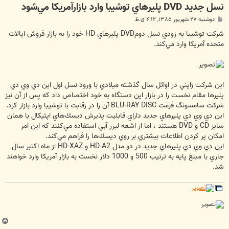
نسل جديد DVD پليرهاي توشيبا وارد بازار‌‏آمريكا مي‌‏شود
پ
دوشنبه ۲۷ شهریور ۱۳۸۵, ۴:۱۲ ق.ظ
س
ت
شركت توشيبا به زودي نسل دومDVD پليرهاي HD خود را به بازار فروش ايالات
متحده آمريكا وارد مي‌‏كند.
اين شركت ژاپني در اوائل سال گذشته ميلادي با ورود نسل اول اين دي وي دي
پليرها مقام نخست را در بازار اين دستگاه به خود اختصاص داد كه پس از آن نيز
شركت سامسونگ فرمت BLU-RAY DISC آن را در رقابت با توشيبا وارد بازار كرد.
اين دي وي دي پليرهاي جديد داراي قابليت پذيرش ديسك‌‏هاي اپتيكال با همان
سايز CD و DVD هستند ، اما از اشعه ليزر آبي استفاده مي‌‏كنند كه اين امر
امكان پر كردن اطلاعات بيشتري بر روي ديسك‌‏ها را فراهم مي‌‏كند.
اين دي وي دي پليرهاي جديد در دو مدل HD-A2 و HD-XAZ از ماه اكتبر سال
جاري با مبلغ پايه به ترتيب 500 و 1000 دلار نخست به بازار آمريكا وارد خواهند
شد.
ب