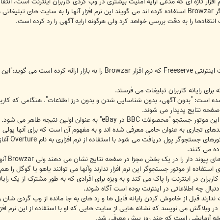
 افزار تازه ای که مدعی ارایه امنیت بیشتری در وب گردی کاربران اینترنت است، انتقاد
ایاز احمد مالک شرکت عرضه کننده خدمات اینترنتی Freeserve که نرم افزا
 برای رایانه کاربران تبلیغات می فرستد.
ل در سایت Browzar تبلیغ شده است: "بدون آگهی، بدون شناسایی شدن و بدون درز اطلاعات". هنگا
فحه نتایج پدیدار می شوند.
BB در eBay" به عنوان اولین نتیجه ظاهر می شود.
دهای تجاری به عنوان حامی معرفی شده اند و به مفهوم آن است که برای آنها پولی
ارایه پیون
ده می کنند.
ر یک بخش مجزا در صفحه نتایج نشان می دهند ولی Browzar آنها را در یک بخش مجزا نمایش نمی دهد.
 استفاده از موتور جستجوگر این نرم افزار ندارند وآنها می توانند یاهو یا گوگل را ه
ای کاربران در اینترنت را پاک می کند و به ویژه برای افرادی که به طور مشترک از یک رای
دنبال چه اطلاعاتی در اینترنت بوده است آگاه شوند.
 خاموش کردن رایانه فایل ها و رد های به جا مانده از وب گردی شان را پاک کنند ولی Browzar به طور خودکار این 
لاگش می نویسد که نشانه هایی از سایت هایی که او با استفاده از این نرم افزاراز