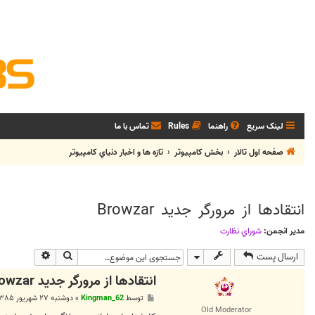
لینک سریع
راهنما
Rules
تماس با ما
صفحه اول تالار
بخش كامپيوتر
تازه ها و اخبار دنياي کامپيوتر
انتقادها از مرورگر جدید Browzar
مدیر انجمن:
شوراي نظارت
جستجو
جستجوی پی
ارسال پست
انتقادها از مرورگر جدید Browzar
پ
توسط
Kingman_62
»
دوشنبه ۲۷ شهریور ۱۳۸۵, ۴:۱۹ ق.ظ
س
Old Moderator