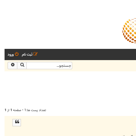
ثبت نام
ورود
جستجو
جستجو
تعداد پست ها:1 • صفحه
1
از
1