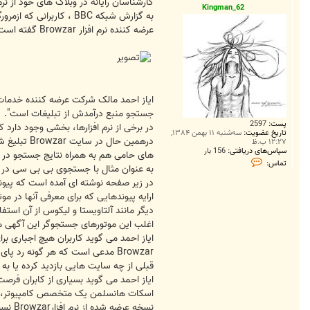
ت
کارشناسان رایانه در وبلاگ های خود از نرم
Kingman_62
به گزارش شبکه BBC ، کاربرانی که ازمرورگر Browzar استفاده کرده اند می گویند این نرم افزار آنها را به سایت های تبلیغاتی هدایت کرده است.
عرضه کننده نرم افزار Browzar گفته است انتقادها را به دقت بررسی خواهد کرد ولی هرگونه ارایه آگهی را رد کرده است.
جستجو منبع درآمدش از تبلیغات است".
پست:
2597
در برخی از نرم افزارها، بخشی وجود دارد که
تاریخ عضویت:
سه‌شنبه ۱۱ بهمن ۱۳۸۴,
درهمین حا
۱۲:۲۷ ب.ظ
سپاس‌های دریافتی:
156 بار
های حامی هم به همراه نتایج جستجو در ص
ت
تماس:
به عنوان مثال با جستجوی بی بی سی در این موتور جستجو "محصولات C
م
ا
در زیر صفحه نوشته ای آمده است که پیون
س
K
i
دیگر مانند آلتاویستا و لیکوس از آن استفا
n
g
اغلب این موتورهای جستجوگر این آگهی های پیوند دار را د
m
ایاز احمد می گوید کاربران هیچ اجباری برای
a
n
Browzar مدعی است که هر گونه رد پ
_
قبلی از چه سایت هایی بازدید کرده یا به 
6
2
ایاز احمد می گوید بسیاری از کابران فرصت ندارند قبل از
اسکات هانسلمن یک متخصص کامپیوتر، در وب
نسخه عرضه شده از نرم افزارBrowzar نسخه آزمایشی است که چند روز پیش معرفی شد.